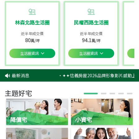
林森北路生活圈
民權西路生活圈
近半年成交價
近半年成交價
80
94.1
萬/坪
萬/坪
生活圈資訊
生活圈資訊
最新消息
‧
✦✦信義房屋2026品牌形象影片感動上映
主題好宅
降價宅
小資宅