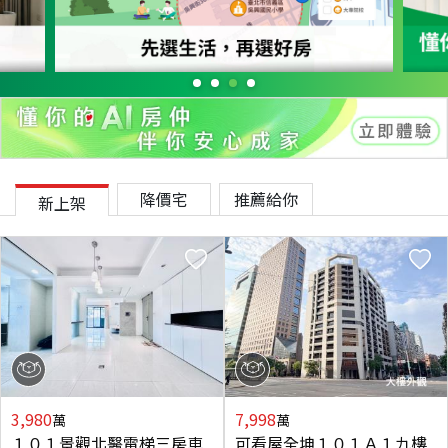
降價宅
推薦給你
新上架
3,980
7,998
萬
萬
１０１景觀北醫電梯三房車
可看屋全坤１０１Ａ１九樓