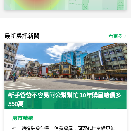
最新房訊新聞
看更多
新手爸爸不容易阿公幫幫忙 10年購屋總價多
550萬
房市精選
社工魂進駐房仲業 信義房屋：同理心比業績更能