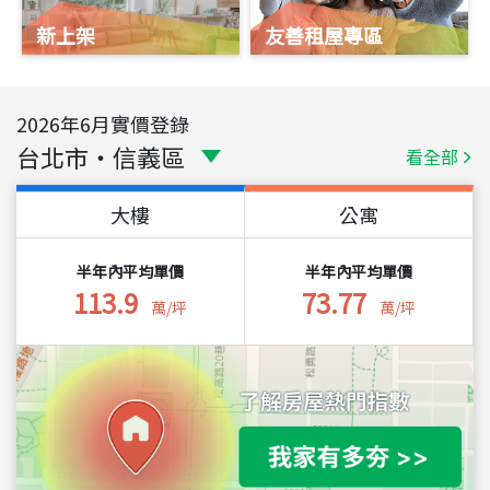
新上架
友善租屋專區
2026
年
6
月實價登錄
台北市
・
信義區
看全部
大樓
公寓
半年內平均單價
半年內平均單價
113.9
73.77
萬/坪
萬/坪