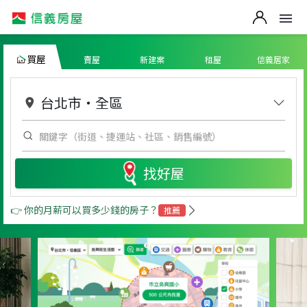
買屋
賣屋
新建案
租屋
信義居家
台北市
・
全區
找好屋
👉 你的月薪可以買多少錢的房子？
推薦