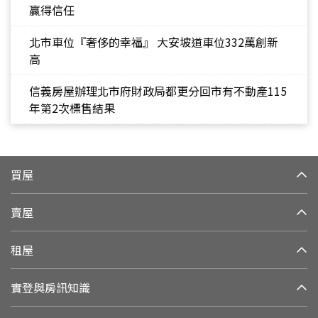
贏得信任
北市車位『奢侈的幸福』 大安坡道車位332萬創新
高
信義房屋辦理北市府財政局都更分回市有不動產115
年第2次標售結果
買屋
賣屋
租屋
實登與房訊知識