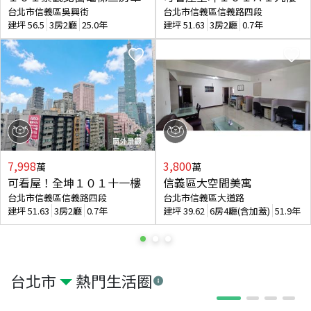
台北市信義區吳興街
台北市信義區信義路四段
建坪
56.5
3房2廳
25.0年
建坪
51.63
3房2廳
0.7年
7,998
3,800
萬
萬
可看屋！全坤１０１十一樓
信義區大空間美寓
台北市信義區信義路四段
台北市信義區大道路
建坪
51.63
3房2廳
0.7年
建坪
39.62
6房4廳(含加蓋)
51.9年
台北市
熱門生活圈