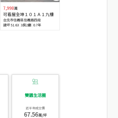
7,998
3,800
萬
萬
可看屋全坤１０１Ａ１九樓
信義區大空間美寓
台北市信義區信義路四段
台北市信義區大道路
建坪
51.63
3房2廳
0.7年
建坪
39.62
6房4廳(含加蓋)
51.9
雙園生活圈
近半年成交價
67.56
萬/坪