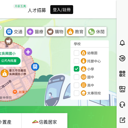
人才招募
登入/註冊
外置產
信義居家