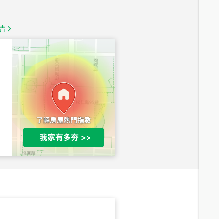
1,350
萬
情
總價
1,020
萬
總價
490
萬
總價
1,808
萬
總價
530
萬
路二段