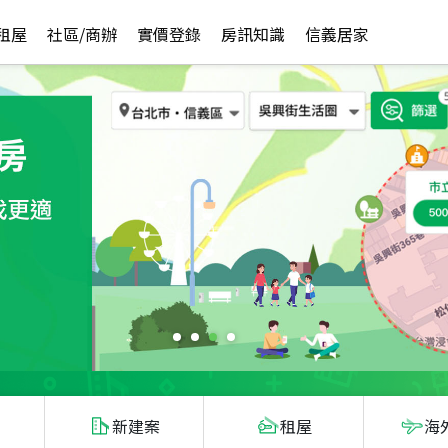
租屋
社區/商辦
實價登錄
房訊知識
信義居家
新建案
租屋
海