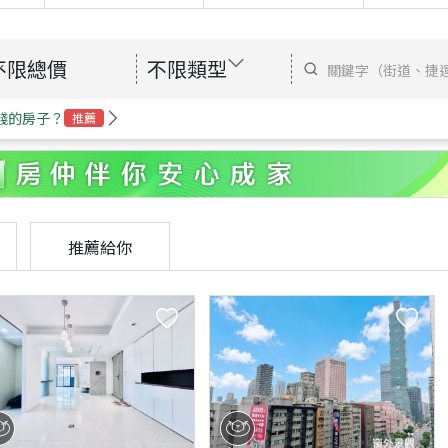
不限總價
不限類型
錢的房子？
推薦
推薦給你