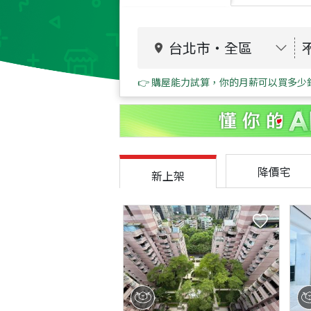
台北市
・
全區
👉 購屋能力試算，你的月薪可以買多少
降價宅
新上架