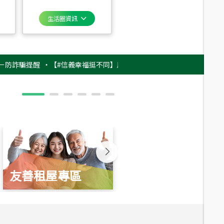
生活圈資訊
騙提醒
‧
【#信義幸福挺不同】用實力，讓升職免抽號碼牌！最新雇主品牌影片
友善租屋專區
新婚起家厝
總價