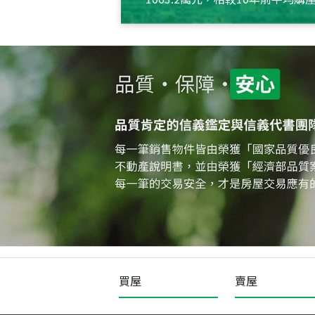
約550萬元，且貸款金額也多
買屋
賣屋