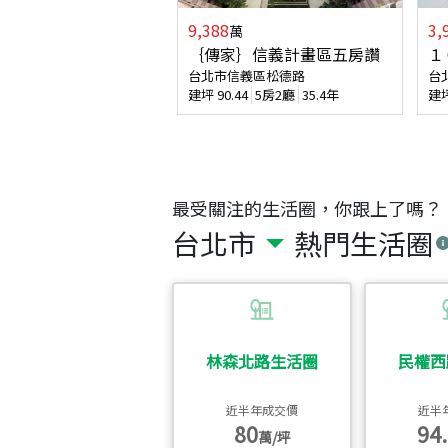
9,388
3,
萬
｛傳家｝信義計畫區五房讚
１
台北市信義區松德路
台
建坪
90.44
5房2廳
35.4年
建
最受關注的生活圈，你跟上了嗎？
台北市
熱門生活圈
林森北路生活圈
民權西
近半年成交價
近半
80
94.
萬/坪