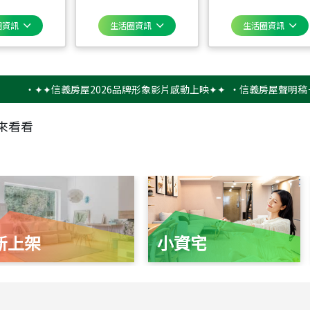
圈資訊
生活圈資訊
生活圈資訊
✦✦信義房屋2026品牌形象影片感動上映✦✦
‧
信義房屋聲明稿－防詐
來看看
新上架
小資宅
115
年
07
月 成交