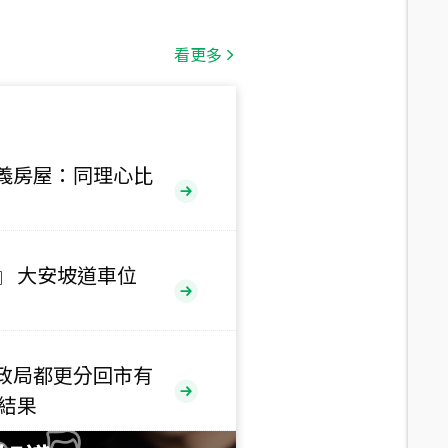
總價
1,808
萬
看更多
總價
530
萬
路二段
義房屋：同理心比
總價
5,800
萬
路
』 大安坡道車位
總價
1,938
萬
三段
政局都更分回市有
總價
售結果
1,350
萬