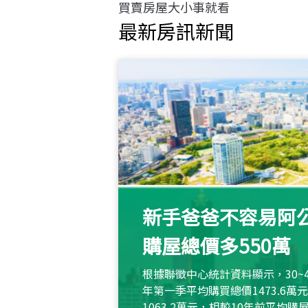
買賣房屋大小事就看
最新房訊新聞
新手爸爸不容易阿公
購屋總價多550萬
根據聯徵中心統計資料顯示，30~
年第一季平均購買總價1473.6
1063.2萬元，相較10年前平均購