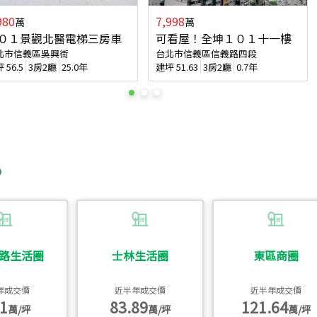
980
7,998
萬
萬
０１景觀北醫電梯三房車
可看屋！全坤１０１十一樓
北市信義區吳興街
台北市信義區信義路四段
坪
56.5
3房2廳
25.0年
建坪
51.63
3房2廳
0.7年
路生活圈
士林生活圈
東區商圈
年成交價
近半年成交價
近半年成交價
1
83.89
121.64
萬/坪
萬/坪
萬/坪