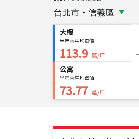
台北市
・
信義區
大樓
半年內平均單價
113.9
萬/坪
公寓
半年內平均單價
73.77
萬/坪