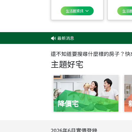
生活圈資訊
生活
最新消息
‧
還不知道要搜尋什麼樣的房子？快
主題好宅
降價宅
2026
年
6
月實價登錄