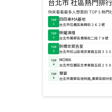
台北市
社區熱門排
快來看看最多人想買的 TOP 5 熱門
四四東村A基地
TOP
1
台北市信義區吳興街２６２號
榮耀鴻禧
TOP
2
台北市萬華區貴陽街二段７９號
劍橋世貿吉星
TOP
3
台北市松山區南京東路五段３３０
MOMA
TOP
4
台北市信義區忠孝東路五段２５８
華宴
TOP
5
台北市萬華區桂林路,萬華區柳州