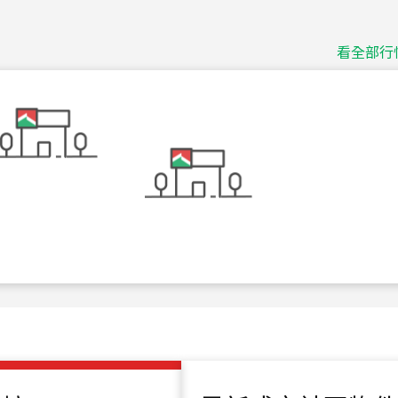
捷豹
台北市中山區長春路
看全部行
115
年
07
月 成交
十泉十美
台北市北投區光明路
115
年
07
月 成交
四維天廈
新竹市新竹市四維路
115
年
07
月 成交
菁英典藏
新竹市新竹市慈祥路
115
年
07
月 成交
長隄
新北市永和區環河西