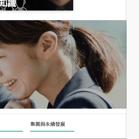
知識
總價
1,020
萬
總價
490
萬
總價
1,808
萬
集團與永續發展