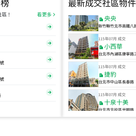
行榜
最新成交社區物件
115
年
07
月 成交
央央
社區！
看更多
新竹縣竹北市高鐵八
115
年
07
月 成交
小西華
台北市內湖區康寧路
115
年
07
月 成交
號
捷豹
台北市中山區長春路
號
115
年
07
月 成交
十泉十美
街
台北市北投區光明路
115
年
07
月 成交
四維天廈
新竹市新竹市四維路