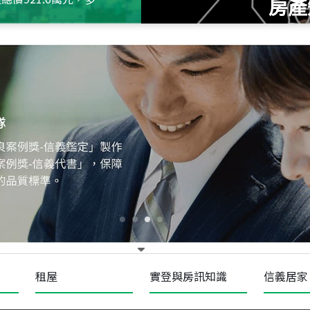
房產
115
年
07
月 成交
十泉十美
台北市北投區光明路
115
年
07
月 成交
四維天廈
新竹市新竹市四維路
115
年
07
月 成交
菁英典藏
新竹市新竹市慈祥路
租屋
實登與房訊知識
信義居家