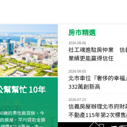
115
年
07
月 成交
菁英典藏
新竹市新竹市慈祥路
房市精選
115
年
07
月 成交
長隄
2026.08.06
新北市永和區環河西
社工魂進駐房仲業 信
業績更能贏得信任
115
年
07
月 成交
央央
2026.08.05
新竹縣竹北市高鐵八
北市車位『奢侈的幸福
115
年
07
月 成交
332萬創新高
幫幫忙 10年
小西華
台北市內湖區康寧路
2026.07.23
信義房屋辦理北市府財
115
年
07
月 成交
40歲的男性房貸族，今
不動產115年第2次標
捷豹
萬元的房屋，平均貸款金額
台北市中山區長春路
屋總價921.6萬元，多出