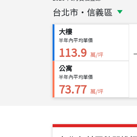
台北市
・
信義區
大樓
半年內平均單價
113.9
萬/坪
公寓
半年內平均單價
73.77
萬/坪