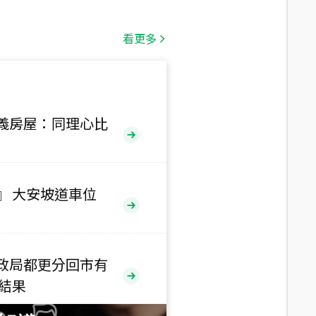
總價
1,808
萬
看更多
總價
530
萬
路二段
義房屋：同理心比
總價
5,800
萬
路
』 大安坡道車位
總價
1,938
萬
三段
政局都更分回市有
總價
售結果
1,350
萬