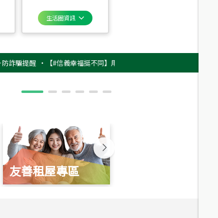
生活圈資訊
提醒
‧
【#信義幸福挺不同】用實力，讓升職免抽號碼牌！最新雇主品牌影片
友善租屋專區
新婚起家厝
總價