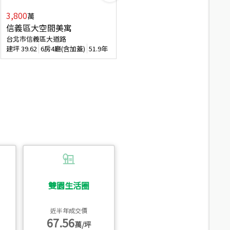
3,800
2,088
萬
萬
信義區大空間美寓
博愛精妝成家易
台北市信義區大道路
台北市信義區虎林街
建坪
39.62
6房4廳(含加蓋)
51.9年
建坪
20.47
3房2廳
56.4年
雙園生活圈
近半年成交價
67.56
萬/坪