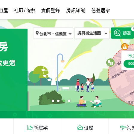
租屋
社區/商辦
實價登錄
房訊知識
信義居家
新建案
租屋
海