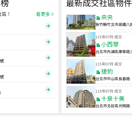
行榜
最新成交社區物件
115
年
07
月 成交
央央
社區！
看更多
新竹縣竹北市高鐵八
115
年
07
月 成交
小西華
台北市內湖區康寧路
115
年
07
月 成交
號
捷豹
台北市中山區長春路
號
115
年
07
月 成交
十泉十美
街
台北市北投區光明路
115
年
07
月 成交
四維天廈
新竹市新竹市四維路