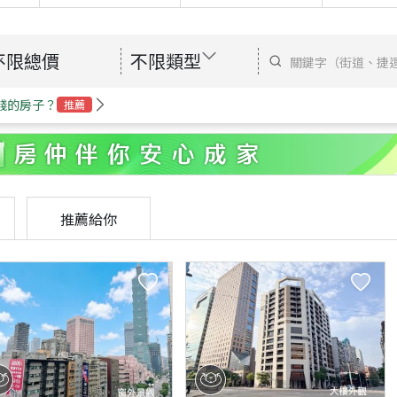
不限總價
不限類型
錢的房子？
推薦
推薦給你