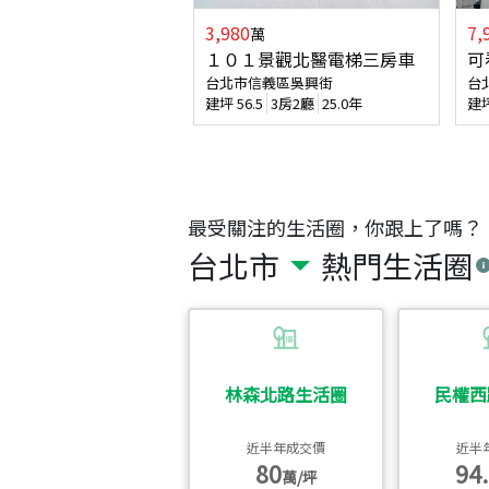
3,980
7,
萬
１０１景觀北醫電梯三房車
可
台北市信義區吳興街
台
建坪
56.5
3房2廳
25.0年
建
最受關注的生活圈，你跟上了嗎？
台北市
熱門生活圈
林森北路生活圈
民權西
近半年成交價
近半
80
94.
萬/坪