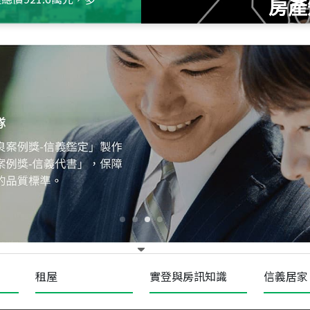
房產
115
年
07
月 成交
十泉十美
台北市北投區光明路
115
年
07
月 成交
四維天廈
新竹市新竹市四維路
115
年
07
月 成交
菁英典藏
新竹市新竹市慈祥路
租屋
實登與房訊知識
信義居家