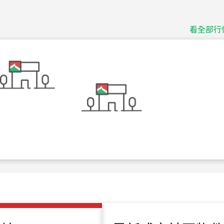
捷豹
台北市中山區長春路
看全部行
115
年
07
月 成交
十泉十美
台北市北投區光明路
115
年
07
月 成交
四維天廈
新竹市新竹市四維路
115
年
07
月 成交
菁英典藏
新竹市新竹市慈祥路
115
年
07
月 成交
長隄
新北市永和區環河西