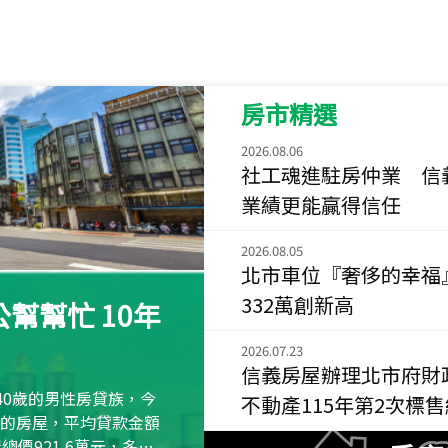
115
年
07
月 成交
菁英典藏
新竹市新竹市慈祥路
房市精選
115
年
07
月 成交
長隄
2026.08.06
新北市永和區環河西
社工魂進駐房仲業 信
業績更能贏得信任
115
年
07
月 成交
央央
2026.08.05
新竹縣竹北市高鐵八
北市車位『奢侈的幸福
115
年
07
月 成交
332萬創新高
幫幫忙 10年
小西華
台北市內湖區康寧路
2026.07.23
信義房屋辦理北市府財
115
年
07
月 成交
40歲的男性房貸族，今
不動產115年第2次標
捷豹
萬元的房屋，平均貸款金額
台北市中山區長春路
屋總價921.6萬元，多出