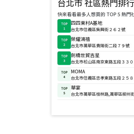
台北市
社區熱門排
快來看看最多人想買的 TOP 5 熱門
四四東村A基地
TOP
1
台北市信義區吳興街２６２號
榮耀鴻禧
TOP
2
台北市萬華區貴陽街二段７９號
劍橋世貿吉星
TOP
3
台北市松山區南京東路五段３３０
MOMA
TOP
4
台北市信義區忠孝東路五段２５８
華宴
TOP
5
台北市萬華區桂林路,萬華區柳州