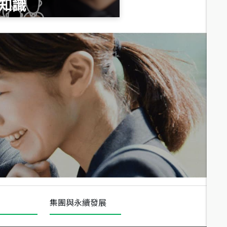
知識
總價
1,020
萬
總價
490
萬
總價
1,808
萬
集團與永續發展