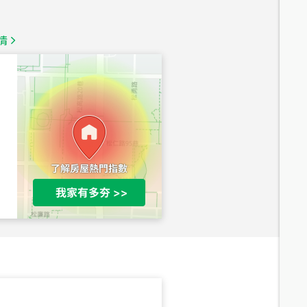
1,350
萬
情
總價
1,020
萬
總價
490
萬
總價
1,808
萬
總價
530
萬
路二段