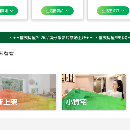
圈資訊
生活圈資訊
生活圈資訊
✦✦信義房屋2026品牌形象影片感動上映✦✦
‧
信義房屋聲明稿－防詐騙
來看看
新上架
小資宅
115
年
07
月 成交