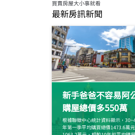
買賣房屋大小事就看
最新房訊新聞
新手爸爸不容易阿公
購屋總價多550萬
根據聯徵中心統計資料顯示，30~
年第一季平均購買總價1473.6
1063.2萬元，相較10年前平均購