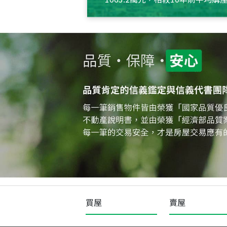
約550萬元，且貸款金額也多
買屋
賣屋