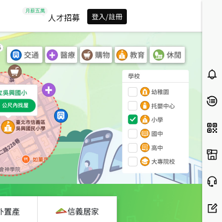
人才招募
登入/註冊
外置產
信義居家