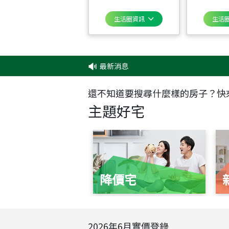
生活圈資訊
生活
最新消息
‧
還不知道要搜尋什麼樣的房子？快
主題好宅
降價宅
2026
年
6
月實價登錄