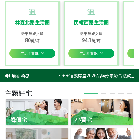
林森北路生活圈
民權西路生活圈
近半年成交價
近半年成交價
80
94.1
萬/坪
萬/坪
生活圈資訊
生活圈資訊
最新消息
‧
✦✦信義房屋2026品牌形象影片感動上映
主題好宅
降價宅
小資宅