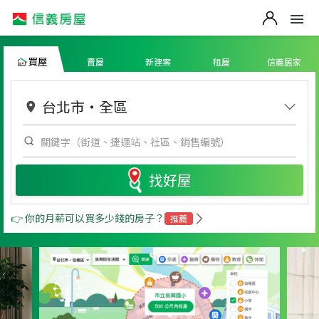
買屋
賣屋
新建案
租屋
信義居家
台北市
・
全區
找好屋
👉 你的月薪可以買多少錢的房子？
推薦