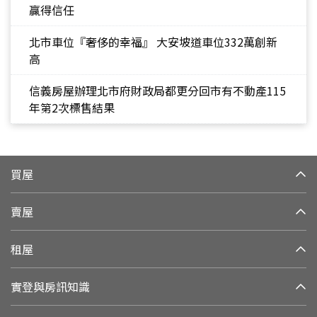
贏得信任
北市車位『奢侈的幸福』 大安坡道車位332萬創新
高
信義房屋辦理北市府財政局都更分回市有不動產115
年第2次標售結果
買屋
賣屋
租屋
實登與房訊知識