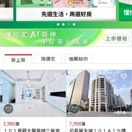
降價宅
推薦給你
新上架
3,980
7,998
萬
萬
１０１景觀北醫電梯三房車
可看屋全坤１０１Ａ１九樓