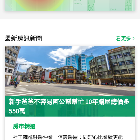
最新房訊新聞
看更多
新手爸爸不容易阿公幫幫忙 10年購屋總價多
550萬
房市精選
社工魂進駐房仲業 信義房屋：同理心比業績更能