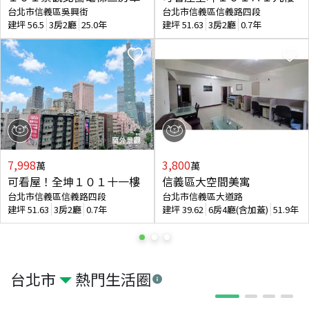
台北市信義區吳興街
台北市信義區信義路四段
建坪
56.5
3房2廳
25.0年
建坪
51.63
3房2廳
0.7年
7,998
3,800
萬
萬
可看屋！全坤１０１十一樓
信義區大空間美寓
台北市信義區信義路四段
台北市信義區大道路
建坪
51.63
3房2廳
0.7年
建坪
39.62
6房4廳(含加蓋)
51.9年
台北市
熱門生活圈