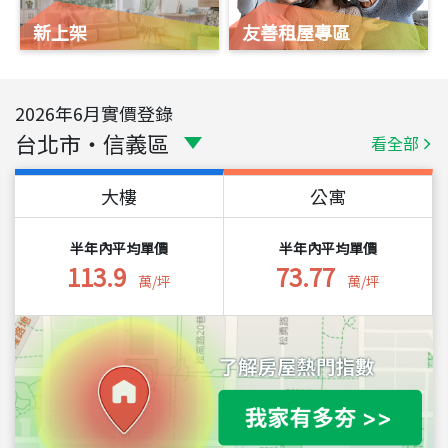
新上架
友善租屋專區
2026
年
6
月實價登錄
台北市
・
信義區
看全部
大樓
公寓
半年內平均單價
半年內平均單價
113.9
73.77
萬/坪
萬/坪