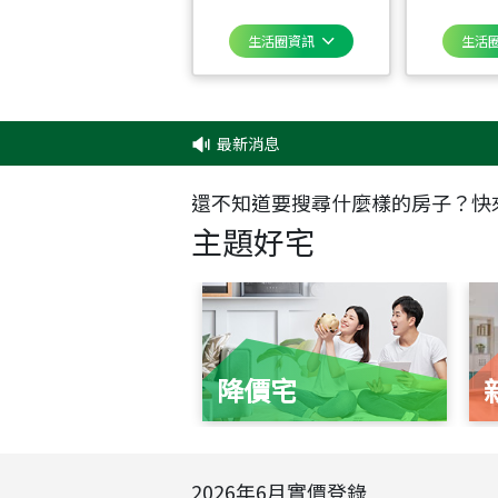
生活圈資訊
生活
最新消息
‧
還不知道要搜尋什麼樣的房子？快
主題好宅
降價宅
2026
年
6
月實價登錄