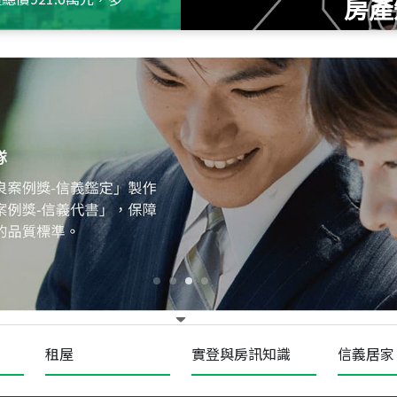
房產
115
年
07
月 成交
十泉十美
台北市北投區光明路
115
年
07
月 成交
四維天廈
新竹市新竹市四維路
115
年
07
月 成交
菁英典藏
新竹市新竹市慈祥路
租屋
實登與房訊知識
信義居家