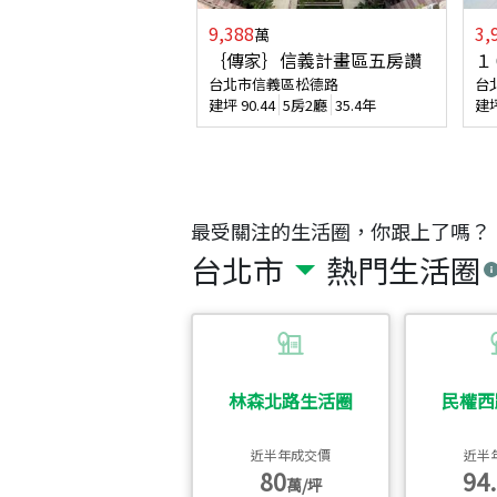
9,388
3,
萬
｛傳家｝信義計畫區五房讚
１
台北市信義區松德路
台
建坪
90.44
5房2廳
35.4年
建
最受關注的生活圈，你跟上了嗎？
台北市
熱門生活圈
林森北路生活圈
民權西
近半年成交價
近半
80
94.
萬/坪