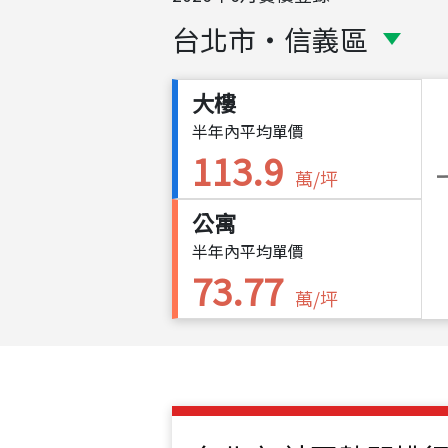
台北市
・
信義區
大樓
半年內平均單價
113.9
萬/坪
公寓
半年內平均單價
73.77
萬/坪