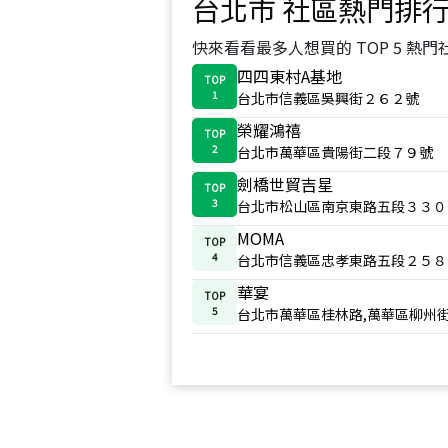
台北市
社區熱門排
快來看看最多人想買的 TOP 5 熱門
四四東村A基地
TOP
1
台北市信義區吳興街２６２號
榮耀鴻禧
TOP
2
台北市萬華區貴陽街二段７９號
劍橋世貿吉星
TOP
3
台北市松山區南京東路五段３３０
MOMA
TOP
4
台北市信義區忠孝東路五段２５８
華宴
TOP
5
台北市萬華區桂林路,萬華區柳州