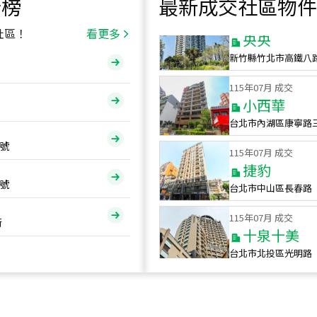
行榜
最新成交社區物件
115
年
07
月 成交
央央
社區！
看更多
新竹縣竹北市高鐵八
115
年
07
月 成交
小西華
台北市內湖區康寧路
115
年
07
月 成交
號
捷豹
台北市中山區長春路
號
115
年
07
月 成交
十泉十美
街
台北市北投區光明路
115
年
07
月 成交
四維天廈
新竹市新竹市四維路