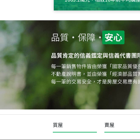
約550萬元，且貸款金額也多
買屋
賣屋