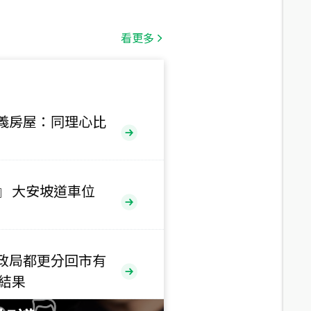
總價
1,808
萬
看更多
總價
530
萬
路二段
義房屋：同理心比
總價
5,800
萬
路
』 大安坡道車位
總價
1,938
萬
三段
政局都更分回市有
總價
售結果
1,350
萬