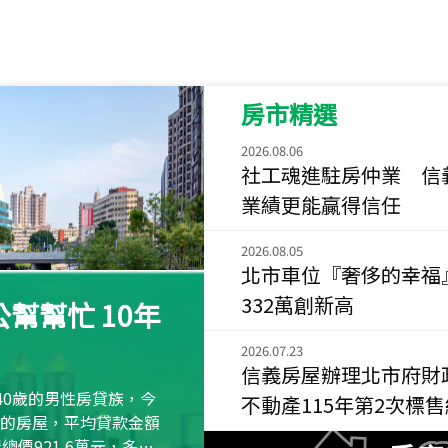
115
年
07
月 成交
菁英典藏
新竹市新竹市慈祥路
房市精選
115
年
07
月 成交
長隄
2026.08.06
新北市永和區環河西
社工魂進駐房仲業 信
業績更能贏得信任
115
年
07
月 成交
央央
2026.08.05
新竹縣竹北市高鐵八
北市車位『奢侈的幸福
115
年
07
月 成交
332萬創新高
幫幫忙 10年
小西華
台北市內湖區康寧路
2026.07.23
信義房屋辦理北市府財
115
年
07
月 成交
40歲的男性房貸族，今
不動產115年第2次標
捷豹
萬元的房屋，平均貸款金額
台北市中山區長春路
屋總價921.6萬元，多出