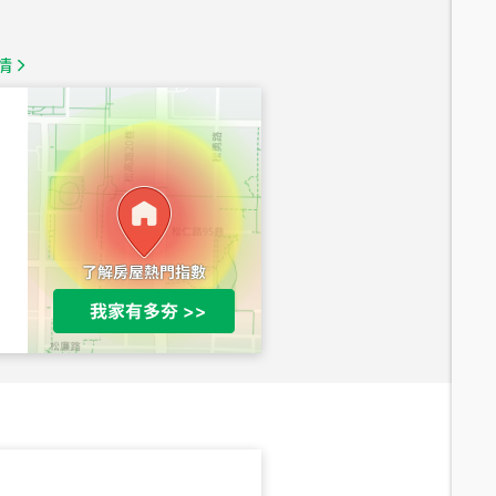
1,350
萬
情
總價
1,020
萬
總價
490
萬
總價
1,808
萬
總價
530
萬
路二段