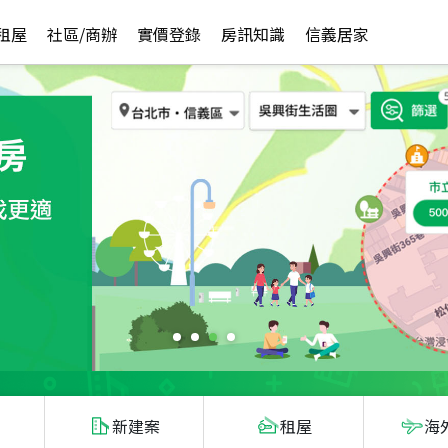
租屋
社區/商辦
實價登錄
房訊知識
信義居家
新建案
租屋
海