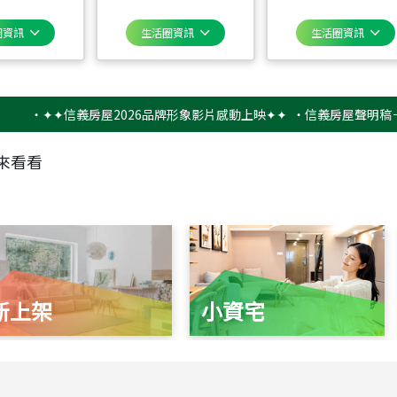
圈資訊
生活圈資訊
生活圈資訊
✦✦信義房屋2026品牌形象影片感動上映✦✦
‧
信義房屋聲明稿－防詐
來看看
新上架
小資宅
115
年
07
月 成交