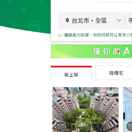
台北市
・
全區
👉 購屋能力試算，你的月薪可以買多少
降價宅
新上架