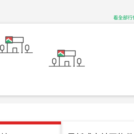
捷豹
台北市中山區長春路
看全部行
115
年
07
月 成交
十泉十美
台北市北投區光明路
115
年
07
月 成交
四維天廈
新竹市新竹市四維路
115
年
07
月 成交
菁英典藏
新竹市新竹市慈祥路
115
年
07
月 成交
長隄
新北市永和區環河西