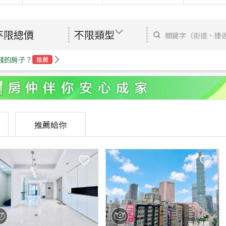
不限總價
不限類型
錢的房子？
推薦
推薦給你