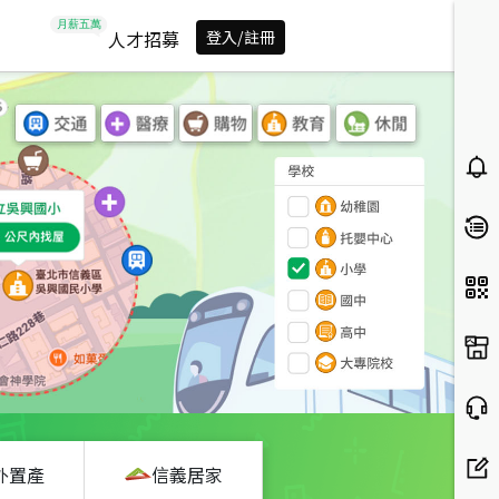
人才招募
登入/註冊
外置產
信義居家