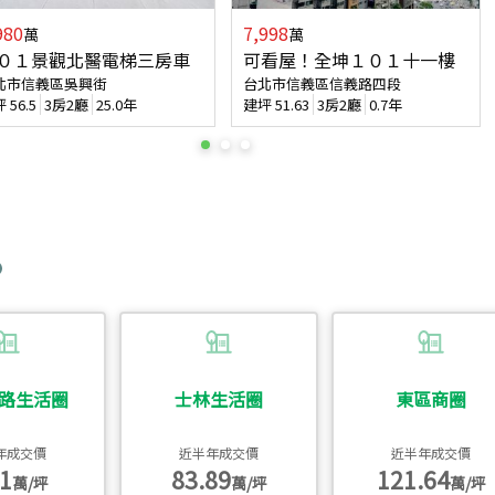
980
7,998
萬
萬
０１景觀北醫電梯三房車
可看屋！全坤１０１十一樓
北市信義區吳興街
台北市信義區信義路四段
坪
56.5
3房2廳
25.0年
建坪
51.63
3房2廳
0.7年
路生活圈
士林生活圈
東區商圈
年成交價
近半年成交價
近半年成交價
1
83.89
121.64
萬/坪
萬/坪
萬/坪