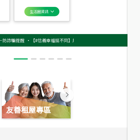
生活圈資訊
騙提醒
‧
【#信義幸福挺不同】用實力，讓升職免抽號碼牌！最新雇主品牌影片
友善租屋專區
新婚起家厝
總價