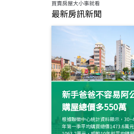
買賣房屋大小事就看
最新房訊新聞
新手爸爸不容易阿公
購屋總價多550萬
根據聯徵中心統計資料顯示，30~
年第一季平均購買總價1473.6
1063.2萬元，相較10年前平均購