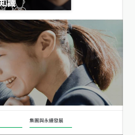
知識
總價
1,020
萬
總價
490
萬
總價
1,808
萬
集團與永續發展