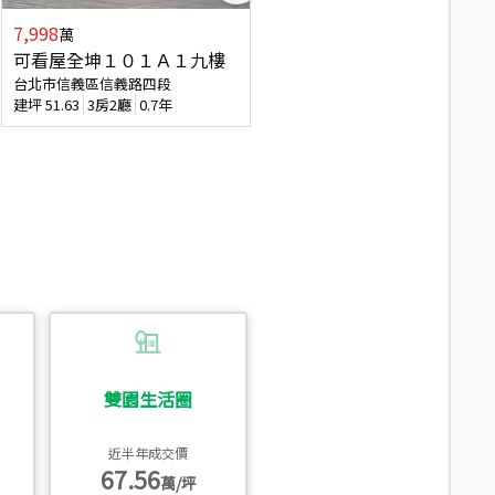
7,998
3,800
萬
萬
可看屋全坤１０１Ａ１九樓
信義區大空間美寓
台北市信義區信義路四段
台北市信義區大道路
建坪
51.63
3房2廳
0.7年
建坪
39.62
6房4廳(含加蓋)
51.9
雙園生活圈
近半年成交價
67.56
萬/坪