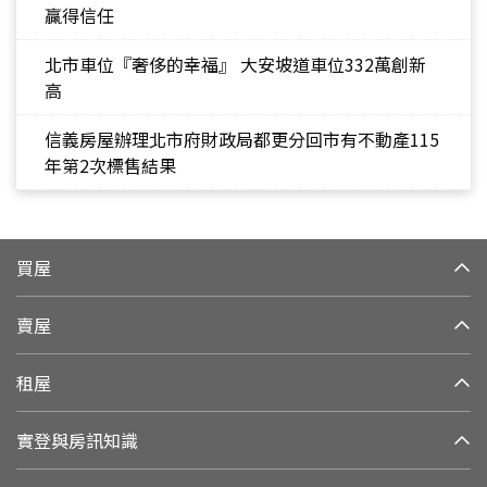
贏得信任
北市車位『奢侈的幸福』 大安坡道車位332萬創新
高
信義房屋辦理北市府財政局都更分回市有不動產115
年第2次標售結果
買屋
賣屋
租屋
實登與房訊知識