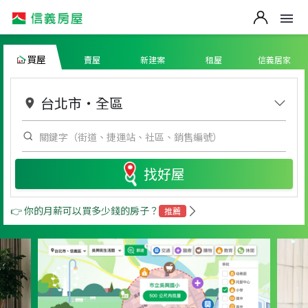
買屋
賣屋
新建案
租屋
信義居家
台北市
・
全區
找好屋
👉 你的月薪可以買多少錢的房子？
推薦