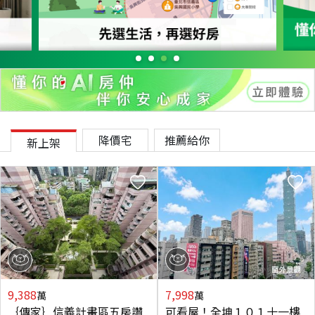
降價宅
推薦給你
新上架
9,388
7,998
萬
萬
｛傳家｝信義計畫區五房讚
可看屋！全坤１０１十一樓