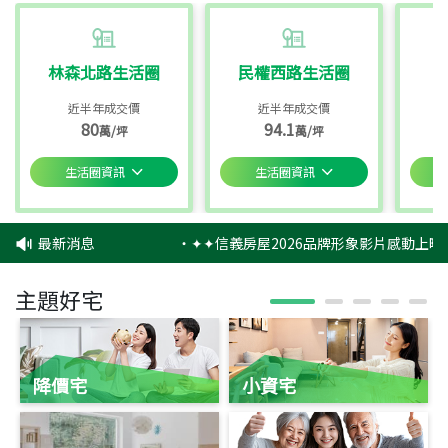
林森北路生活圈
民權西路生活圈
近半年成交價
近半年成交價
80
94.1
萬/坪
萬/坪
生活圈資訊
生活圈資訊
最新消息
‧
✦✦信義房屋2026品牌形象影片感動上映✦
主題好宅
降價宅
小資宅