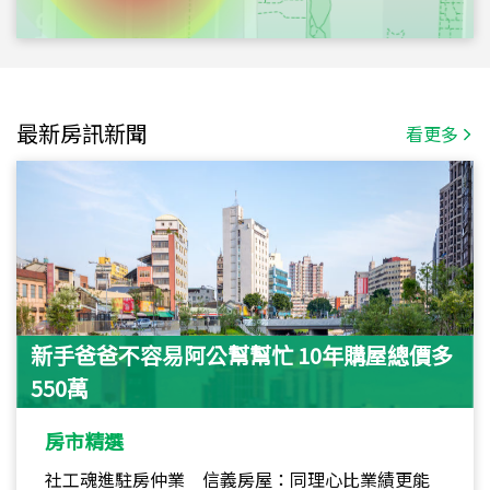
最新房訊新聞
看更多
新手爸爸不容易阿公幫幫忙 10年購屋總價多
550萬
房市精選
社工魂進駐房仲業 信義房屋：同理心比業績更能