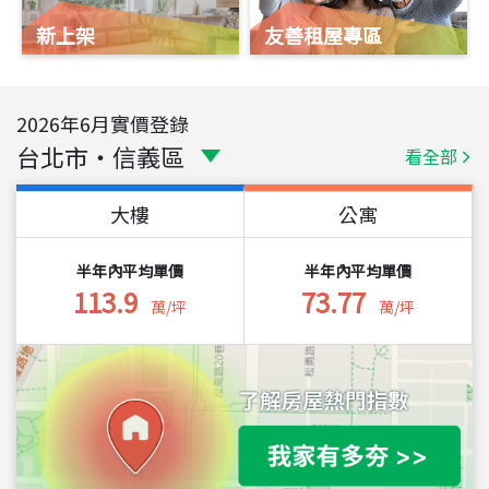
新上架
友善租屋專區
2026
年
6
月實價登錄
台北市
・
信義區
看全部
大樓
公寓
半年內平均單價
半年內平均單價
113.9
73.77
萬/坪
萬/坪