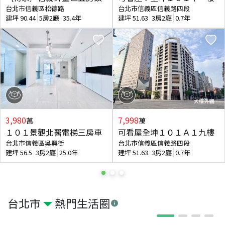
台北市信義區松德路
台北市信義區信義路四段
建坪
90.44
5房2廳
35.4年
建坪
51.63
3房2廳
0.7年
3,980
7,998
萬
萬
１０１景觀北醫電梯三房車
可看屋全坤１０１Ａ１九樓
台北市信義區吳興街
台北市信義區信義路四段
建坪
56.5
3房2廳
25.0年
建坪
51.63
3房2廳
0.7年
台北市
熱門生活圈