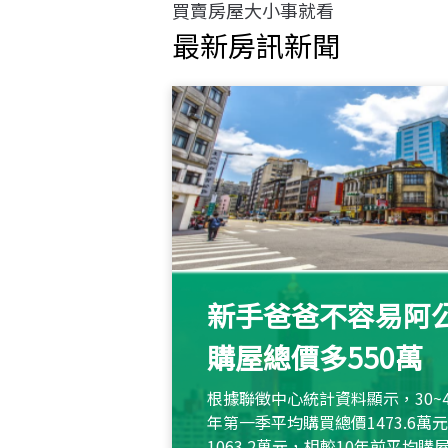
買賣房屋大小事就看
最新房訊新聞
新手爸爸不容易阿公
購屋總價多550萬
根據聯徵中心統計資料顯示，30~
年第一季平均購買總價1473.6
1063.2萬元，相較10年前平均購