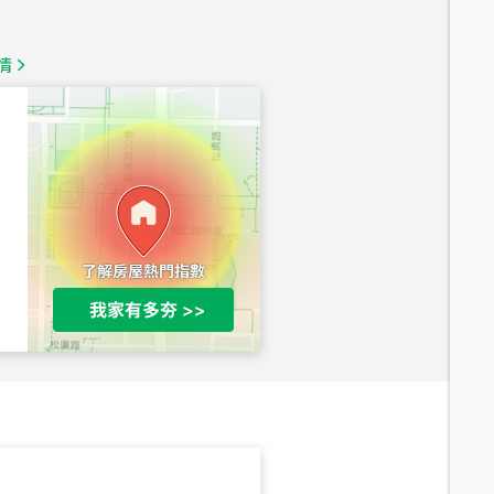
1,350
萬
情
總價
1,020
萬
總價
490
萬
總價
1,808
萬
總價
530
萬
路二段