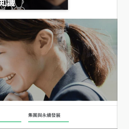
知識
總價
1,020
萬
總價
490
萬
總價
1,808
萬
集團與永續發展