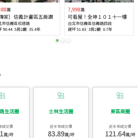
388
7,998
萬
萬
傳家｝信義計畫區五房讚
可看屋！全坤１０１十一樓
北市信義區松德路
台北市信義區信義路四段
坪
90.44
5房2廳
35.4年
建坪
51.63
3房2廳
0.7年
路生活圈
士林生活圈
東區商圈
年成交價
近半年成交價
近半年成交價
1
83.89
121.64
萬/坪
萬/坪
萬/坪