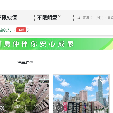
不限總價
不限類型
錢的房子？
推薦
推薦給你