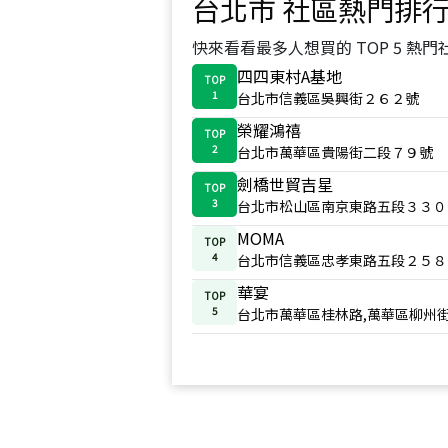
台北市
社區熱門排
快來看看最多人想買的 TOP 5 熱門
四四東村A基地
TOP
1
台北市信義區吳興街２６２號
榮耀鴻禧
TOP
2
台北市萬華區貴陽街二段７９號
劍橋世貿吉星
TOP
3
台北市松山區南京東路五段３３０
MOMA
TOP
4
台北市信義區忠孝東路五段２５８
華宴
TOP
5
台北市萬華區桂林路,萬華區柳州