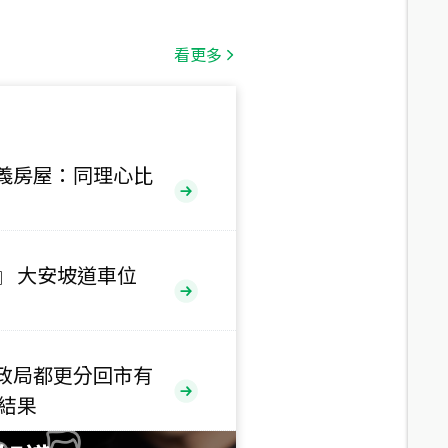
總價
1,808
萬
看更多
總價
530
萬
路二段
義房屋：同理心比
總價
5,800
萬
路
』 大安坡道車位
總價
1,938
萬
三段
政局都更分回市有
總價
售結果
1,350
萬