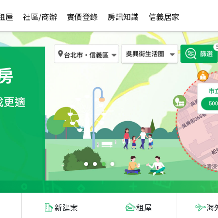
租屋
社區/商辦
實價登錄
房訊知識
信義居家
新建案
租屋
海