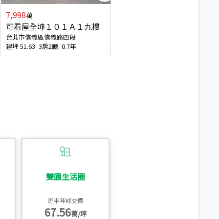
7,998
3,800
萬
萬
可看屋全坤１０１Ａ１九樓
信義區大空間美寓
台北市信義區信義路四段
台北市信義區大道路
建坪
51.63
3房2廳
0.7年
建坪
39.62
6房4廳(含加蓋)
51.9
雙園生活圈
近半年成交價
67.56
萬/坪