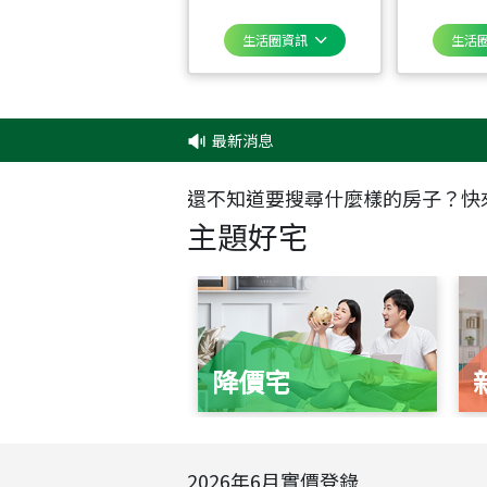
生活圈資訊
生活
最新消息
‧
還不知道要搜尋什麼樣的房子？快
主題好宅
降價宅
2026
年
6
月實價登錄