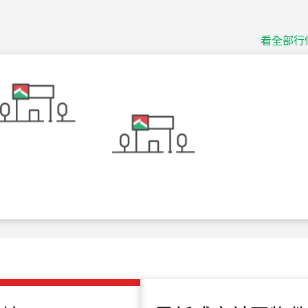
捷豹
台北市中山區長春路
看全部行
115
年
07
月 成交
十泉十美
台北市北投區光明路
115
年
07
月 成交
四維天廈
新竹市新竹市四維路
115
年
07
月 成交
菁英典藏
新竹市新竹市慈祥路
115
年
07
月 成交
長隄
新北市永和區環河西