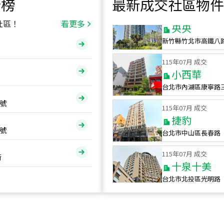
行榜
最新成交社區物件
115
年
07
月 成交
央央
社區！
看更多
新竹縣竹北市高鐵八
115
年
07
月 成交
小西華
台北市內湖區康寧路
115
年
07
月 成交
號
捷豹
台北市中山區長春路
號
115
年
07
月 成交
十泉十美
街
台北市北投區光明路
115
年
07
月 成交
四維天廈
新竹市新竹市四維路