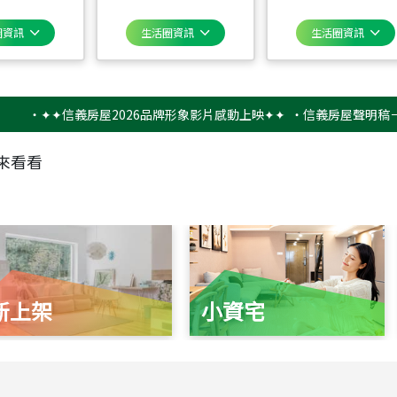
圈資訊
生活圈資訊
生活圈資訊
✦✦信義房屋2026品牌形象影片感動上映✦✦
‧
信義房屋聲明稿－防詐騙
來看看
新上架
小資宅
115
年
07
月 成交