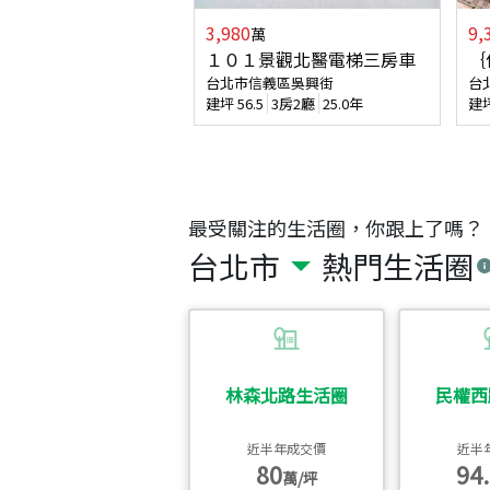
3,980
9,
萬
１０１景觀北醫電梯三房車
｛
台北市信義區吳興街
台
建坪
56.5
3房2廳
25.0年
建
最受關注的生活圈，你跟上了嗎？
台北市
熱門生活圈
林森北路生活圈
民權西
近半年成交價
近半
80
94.
萬/坪