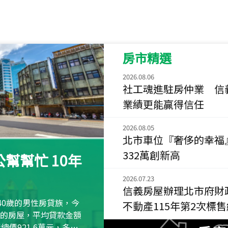
115
年
07
月 成交
菁英典藏
新竹市新竹市慈祥路
房市精選
115
年
07
月 成交
長隄
2026.08.06
新北市永和區環河西
社工魂進駐房仲業 信
業績更能贏得信任
115
年
07
月 成交
央央
2026.08.05
新竹縣竹北市高鐵八
北市車位『奢侈的幸福
115
年
07
月 成交
332萬創新高
幫幫忙 10年
小西華
台北市內湖區康寧路
2026.07.23
信義房屋辦理北市府財
115
年
07
月 成交
40歲的男性房貸族，今
不動產115年第2次標
捷豹
萬元的房屋，平均貸款金額
台北市中山區長春路
屋總價921.6萬元，多出