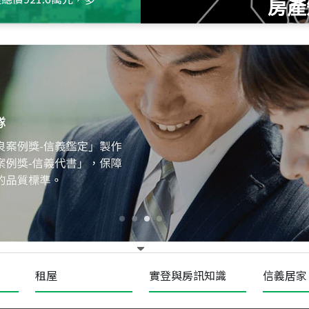
房產
115
年
07
月 成交
十泉十美
台北市北投區光明路
115
年
07
月 成交
四維天廈
新竹市新竹市四維路
115
年
07
月 成交
菁英典藏
新竹市新竹市慈祥路
租屋
實登與房訊知識
信義居家