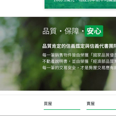
約550萬元，且貸款金額也多
買屋
賣屋