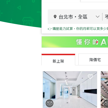
台北市
・
全區
👉 購屋能力試算，你的月薪可以買多少
降價宅
新上架