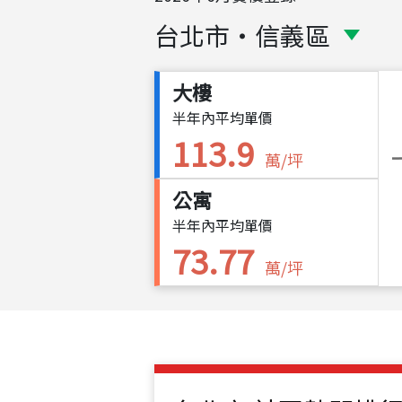
台北市
・
信義區
大樓
半年內平均單價
113.9
萬/坪
公寓
半年內平均單價
73.77
萬/坪