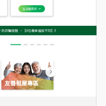
生活圈資訊
提醒
‧
【#信義幸福挺不同】用實力，讓升職免抽號碼牌！最新雇主品牌影片
友善租屋專區
新婚起家厝
總價