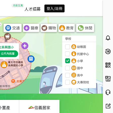
人才招募
登入/註冊
外置產
信義居家