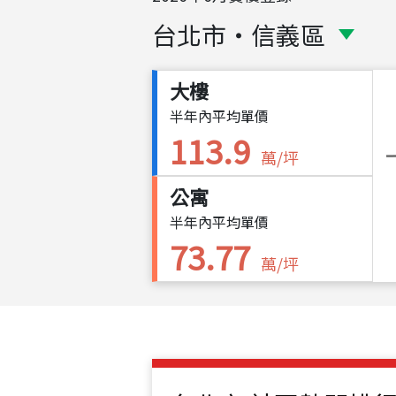
台北市
・
信義區
大樓
半年內平均單價
113.9
萬/坪
公寓
半年內平均單價
73.77
萬/坪