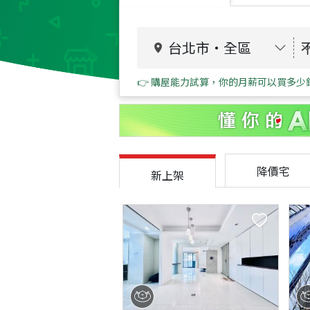
台北市
・
全區
👉 購屋能力試算，你的月薪可以買多少
降價宅
新上架