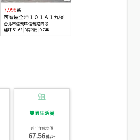
7,998
7,688
萬
萬
可看屋全坤１０１Ａ１九樓
專任全坤１０１邊間１３樓
台北市信義區信義路四段
台北市信義區信義路四段
建坪
51.63
3房2廳
0.7年
建坪
53
2廳2衛
0.7年
雙園生活圈
近半年成交價
67.56
萬/坪