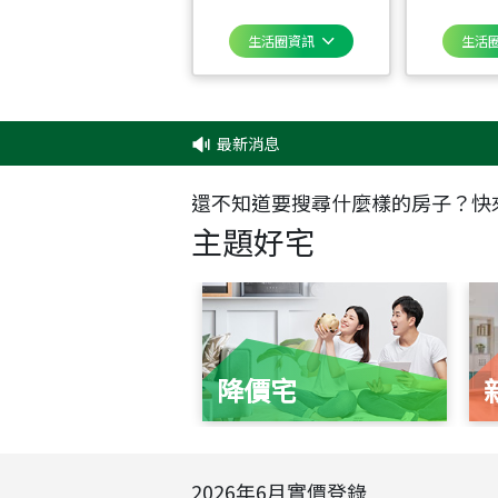
生活圈資訊
生活
最新消息
還不知道要搜尋什麼樣的房子？快
主題好宅
降價宅
2026
年
6
月實價登錄