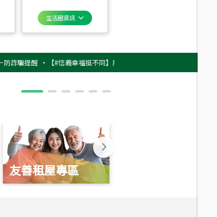
生活圈資訊
騙提醒
‧
【#信義幸福挺不同】用實力，讓升職免抽號碼牌！最新雇主品牌影片
友善租屋專區
新婚起家厝
總價