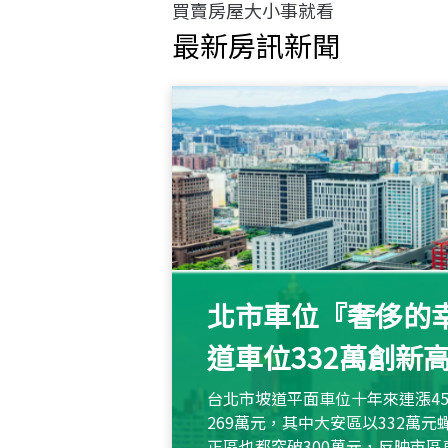
買賣房屋大小事就看
最新房訊新聞
北市車位『奢侈的幸
道車位332萬創新
台北市坡道平面車位十年來連漲45
269萬元，其中大安區以332萬
正區也都突破300萬元，反映市