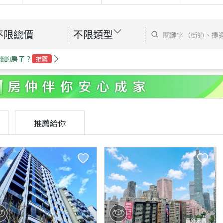
不限總價
不限類型
錢的房子？
推薦
推薦給你