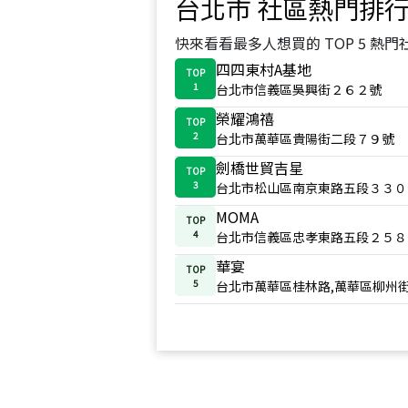
台北市
社區熱門排
快來看看最多人想買的 TOP 5 熱門
四四東村A基地
TOP
1
台北市信義區吳興街２６２號
榮耀鴻禧
TOP
2
台北市萬華區貴陽街二段７９號
劍橋世貿吉星
TOP
3
台北市松山區南京東路五段３３０
MOMA
TOP
4
台北市信義區忠孝東路五段２５８
華宴
TOP
5
台北市萬華區桂林路,萬華區柳州