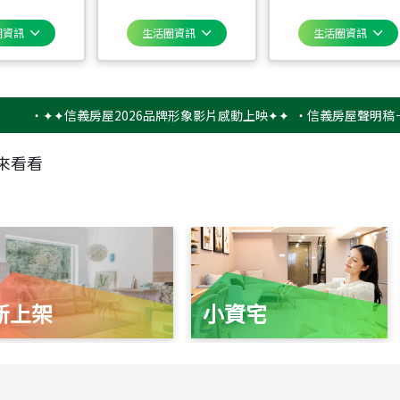
圈資訊
生活圈資訊
生活圈資訊
‧
✦✦信義房屋2026品牌形象影片感動上映✦✦
‧
信義房屋聲明稿－防詐
來看看
新上架
小資宅
115
年
07
月 成交