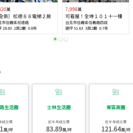
420
7,998
萬
萬
全新｝松德８８電梯２房
可看屋！全坤１０１十一樓
北市信義區松德路
台北市信義區信義路四段
坪
28.83
2房2廳
0.8年
建坪
51.63
3房2廳
0.7年
路生活圈
士林生活圈
東區商圈
年成交價
近半年成交價
近半年成交價
1
83.89
121.64
萬/坪
萬/坪
萬/坪