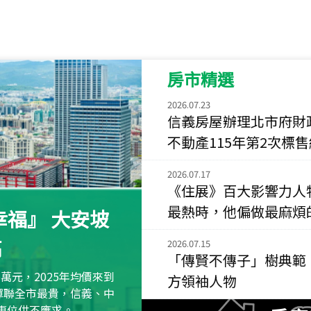
115
年
07
月 成交
菁英典藏
新竹市新竹市慈祥路
房市精選
115
年
07
月 成交
長隄
2026.07.23
新北市永和區環河西
信義房屋辦理北市府財
不動產115年第2次標
115
年
07
月 成交
央央
2026.07.17
新竹縣竹北市高鐵八
《住展》百大影響力人
115
年
07
月 成交
最熱時，他偏做最麻煩
福』 大安坡
小西華
高
台北市內湖區康寧路
2026.07.15
「傳賢不傳子」樹典範
115
年
07
月 成交
萬元，2025年均價來到
方領袖人物
捷豹
元蟬聯全市最貴，信義、中
台北市中山區長春路
區車位供不應求。