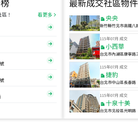
行榜
最新成交社區物件
115
年
07
月 成交
央央
社區！
看更多
新竹縣竹北市高鐵八
115
年
07
月 成交
小西華
台北市內湖區康寧路
115
年
07
月 成交
號
捷豹
台北市中山區長春路
號
115
年
07
月 成交
十泉十美
街
台北市北投區光明路
115
年
07
月 成交
四維天廈
新竹市新竹市四維路