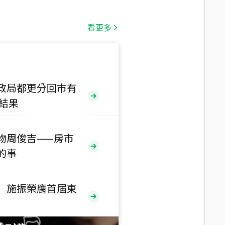
總價
1,808
萬
看更多
總價
530
萬
路二段
政局都更分回市有
售結果
總價
5,800
萬
路
物周俊吉——房市
總價
的事
1,938
萬
三段
 施振榮膺首屆東
總價
1,350
萬