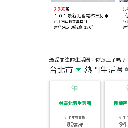
3,980
3,
萬
１０１景觀北醫電梯三房車
｛
台北市信義區吳興街
台
建坪
56.5
3房2廳
25.0年
建
最受關注的生活圈，你跟上了嗎？
台北市
熱門生活圈
林森北路生活圈
民權西
近半年成交價
近半
80
94.
萬/坪