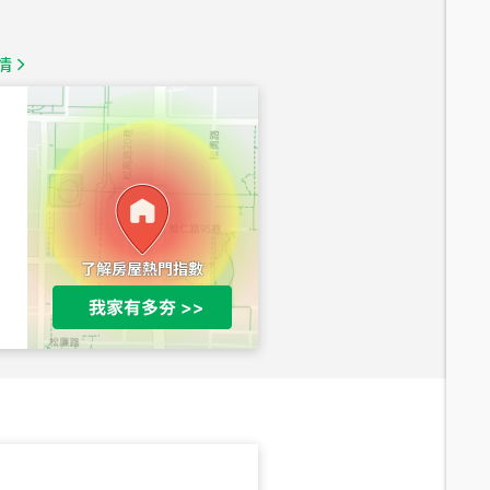
1,350
萬
情
總價
1,020
萬
總價
490
萬
總價
1,808
萬
總價
530
萬
路二段