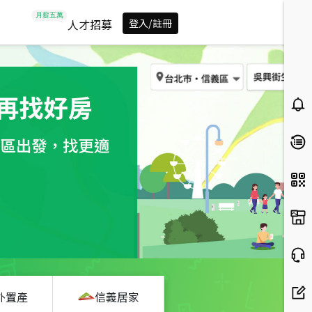
人才招募
登入/註冊
外置產
信義居家