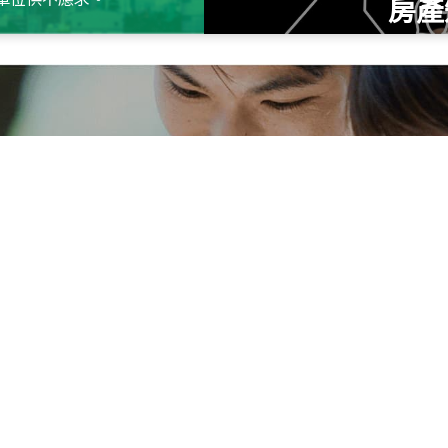
房產
115
年
07
月 成交
十泉十美
台北市北投區光明路
115
年
07
月 成交
四維天廈
新竹市新竹市四維路
115
年
07
月 成交
菁英典藏
新竹市新竹市慈祥路
租屋
實登與房訊知識
信義居家