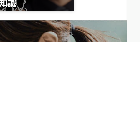
知識
總價
1,020
萬
總價
490
萬
總價
1,808
萬
集團與永續發展