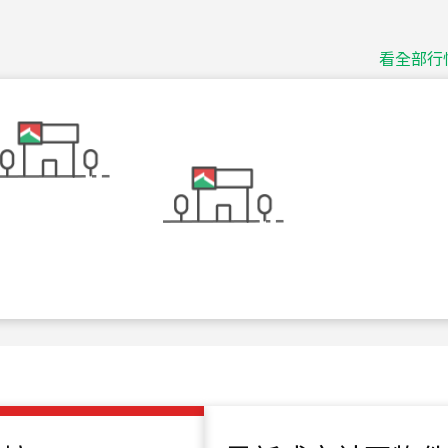
捷豹
台北市中山區長春路
看全部行
115
年
07
月 成交
十泉十美
台北市北投區光明路
115
年
07
月 成交
四維天廈
新竹市新竹市四維路
115
年
07
月 成交
菁英典藏
新竹市新竹市慈祥路
115
年
07
月 成交
長隄
新北市永和區環河西