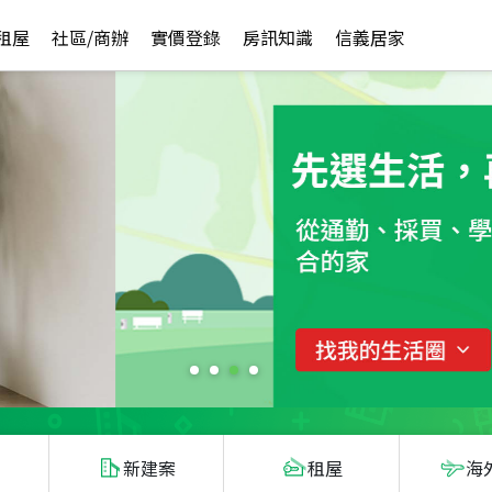
租屋
社區/商辦
實價登錄
房訊知識
信義居家
新建案
租屋
海