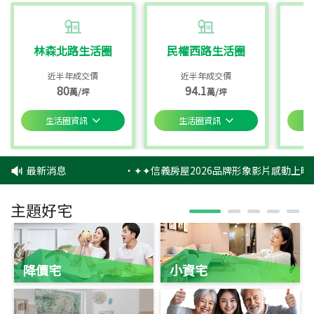
林森北路生活圈
民權西路生活圈
近半年成交價
近半年成交價
80
94.1
萬/坪
萬/坪
生活圈資訊
生活圈資訊
最新消息
‧
✦✦信義房屋2026品牌形象影片感動上映
主題好宅
降價宅
小資宅