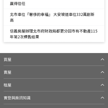
贏得信任
北市車位『奢侈的幸福』 大安坡道車位332萬創新
高
信義房屋辦理北市府財政局都更分回市有不動產115
年第2次標售結果
買屋
賣屋
租屋
實登與房訊知識