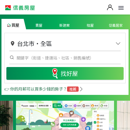
買屋
賣屋
新建案
租屋
信義居家
台北市
・
全區
找好屋
👉 你的月薪可以買多少錢的房子？
推薦