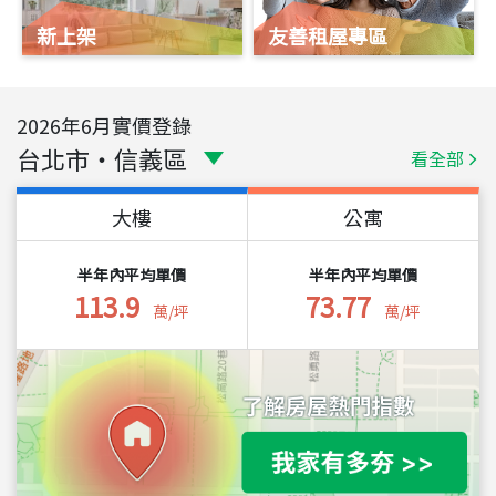
新上架
友善租屋專區
2026
年
6
月實價登錄
台北市
・
信義區
看全部
大樓
公寓
半年內平均單價
半年內平均單價
113.9
73.77
萬/坪
萬/坪