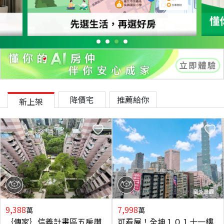
降價宅
推薦給你
新上架
9,388
7,998
萬
萬
｛傳家｝信義計畫區五房讚
可看屋！全坤１０１十一樓