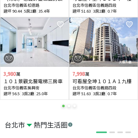
台北市信義區松德路
台北市信義區信義路四段
建坪
90.44
5房2廳
35.4年
建坪
51.63
3房2廳
0.7年
3,980
7,998
萬
萬
１０１景觀北醫電梯三房車
可看屋全坤１０１Ａ１九樓
台北市信義區吳興街
台北市信義區信義路四段
建坪
56.5
3房2廳
25.0年
建坪
51.63
3房2廳
0.7年
台北市
熱門生活圈