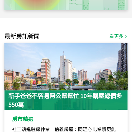
最新房訊新聞
看更多
新手爸爸不容易阿公幫幫忙 10年購屋總價多
550萬
房市精選
社工魂進駐房仲業 信義房屋：同理心比業績更能