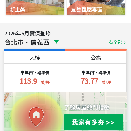
新上架
友善租屋專區
2026
年
6
月實價登錄
台北市
・
信義區
看全部
大樓
公寓
半年內平均單價
半年內平均單價
113.9
73.77
萬/坪
萬/坪