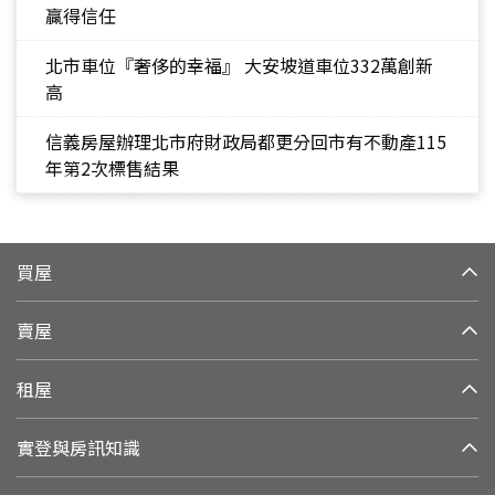
贏得信任
北市車位『奢侈的幸福』 大安坡道車位332萬創新
高
信義房屋辦理北市府財政局都更分回市有不動產115
年第2次標售結果
買屋
賣屋
租屋
實登與房訊知識