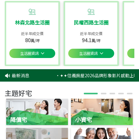
林森北路生活圈
民權西路生活圈
近半年成交價
近半年成交價
80
94.1
萬/坪
萬/坪
生活圈資訊
生活圈資訊
最新消息
‧
✦✦信義房屋2026品牌形象影片感動上映
主題好宅
降價宅
小資宅