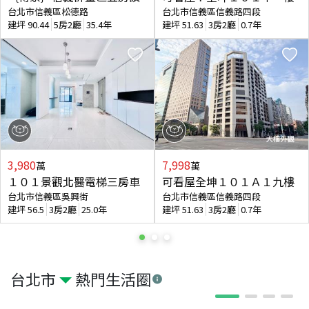
台北市信義區松德路
台北市信義區信義路四段
建坪
90.44
5房2廳
35.4年
建坪
51.63
3房2廳
0.7年
3,980
7,998
萬
萬
１０１景觀北醫電梯三房車
可看屋全坤１０１Ａ１九樓
台北市信義區吳興街
台北市信義區信義路四段
建坪
56.5
3房2廳
25.0年
建坪
51.63
3房2廳
0.7年
台北市
熱門生活圈