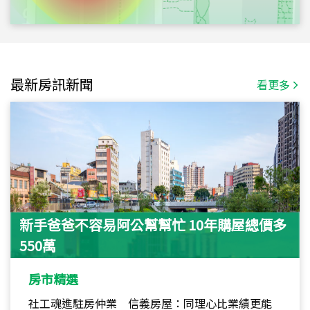
最新房訊新聞
看更多
新手爸爸不容易阿公幫幫忙 10年購屋總價多
550萬
房市精選
社工魂進駐房仲業 信義房屋：同理心比業績更能