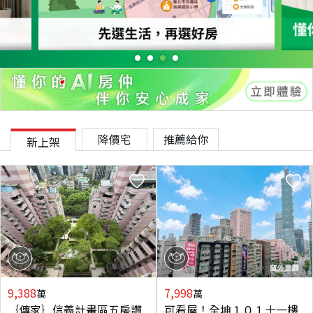
降價宅
推薦給你
新上架
9,388
7,998
萬
萬
｛傳家｝信義計畫區五房讚
可看屋！全坤１０１十一樓