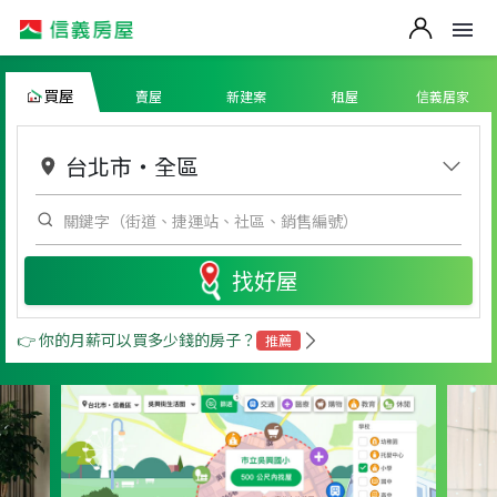
買屋
賣屋
新建案
租屋
信義居家
台北市
・
全區
找好屋
👉 你的月薪可以買多少錢的房子？
推薦