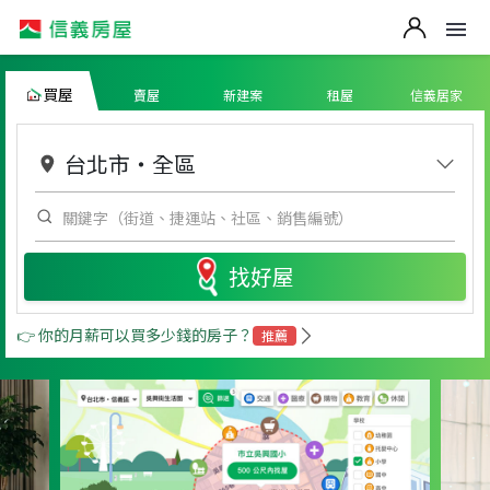
買屋
賣屋
新建案
租屋
信義居家
台北市
・
全區
找好屋
👉 你的月薪可以買多少錢的房子？
推薦