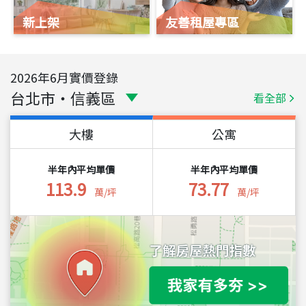
新上架
友善租屋專區
2026
年
6
月實價登錄
台北市
・
信義區
看全部
大樓
公寓
半年內平均單價
半年內平均單價
113.9
73.77
萬/坪
萬/坪