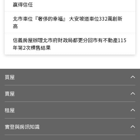
贏得信任
北市車位『奢侈的幸福』 大安坡道車位332萬創新
高
信義房屋辦理北市府財政局都更分回市有不動產115
年第2次標售結果
買屋
賣屋
租屋
實登與房訊知識