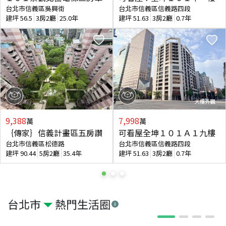
台北市信義區吳興街
台北市信義區信義路四段
建坪
56.5
3房2廳
25.0年
建坪
51.63
3房2廳
0.7年
9,388
7,998
萬
萬
｛傳家｝信義計畫區五房讚
可看屋全坤１０１Ａ１九樓
台北市信義區松德路
台北市信義區信義路四段
建坪
90.44
5房2廳
35.4年
建坪
51.63
3房2廳
0.7年
台北市
熱門生活圈