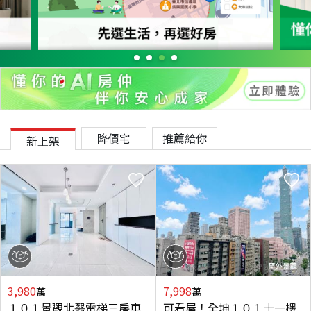
降價宅
推薦給你
新上架
3,980
7,998
萬
萬
１０１景觀北醫電梯三房車
可看屋！全坤１０１十一樓