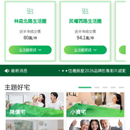
林森北路生活圈
民權西路生活圈
近半年成交價
近半年成交價
80
94.1
萬/坪
萬/坪
生活圈資訊
生活圈資訊
最新消息
‧
✦✦信義房屋2026品牌形象影片感動上
主題好宅
降價宅
小資宅