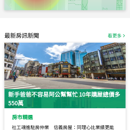
最新房訊新聞
看更多
新手爸爸不容易阿公幫幫忙 10年購屋總價多
550萬
房市精選
社工魂進駐房仲業 信義房屋：同理心比業績更能