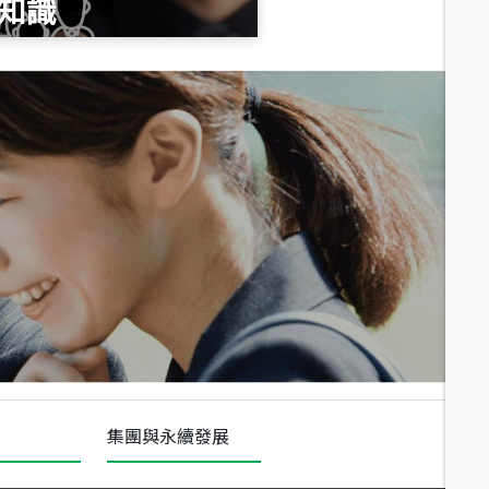
知識
總價
1,020
萬
總價
490
萬
總價
1,808
萬
集團與永續發展