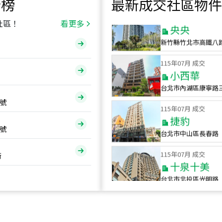
行榜
最新成交社區物件
115
年
07
月 成交
央央
社區！
看更多
新竹縣竹北市高鐵八
115
年
07
月 成交
小西華
台北市內湖區康寧路
115
年
07
月 成交
號
捷豹
台北市中山區長春路
號
115
年
07
月 成交
十泉十美
街
台北市北投區光明路
115
年
07
月 成交
四維天廈
新竹市新竹市四維路