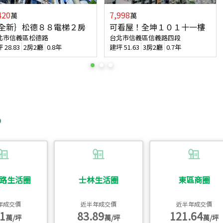
420
7,998
萬
萬
全新｝松德８８電梯２房
可看屋！全坤１０１十一樓
北市信義區松德路
台北市信義區信義路四段
坪
28.83
2房2廳
0.8年
建坪
51.63
3房2廳
0.7年
路生活圈
士林生活圈
東區商圈
年成交價
近半年成交價
近半年成交價
1
83.89
121.64
萬/坪
萬/坪
萬/坪