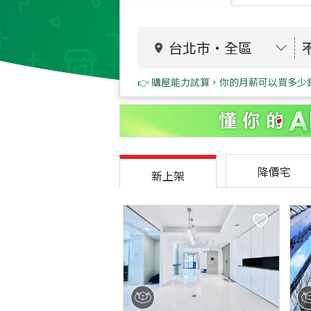
台北市
・
全區
👉 購屋能力試算，你的月薪可以買多少
降價宅
新上架