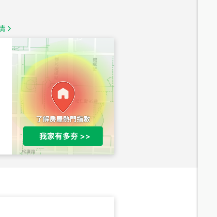
1,350
萬
情
總價
1,020
萬
總價
490
萬
總價
1,808
萬
總價
530
萬
路二段