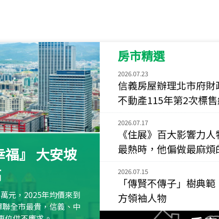
115
年
07
月 成交
菁英典藏
新竹市新竹市慈祥路
房市精選
115
年
07
月 成交
長隄
2026.07.23
新北市永和區環河西
信義房屋辦理北市府財
不動產115年第2次標
115
年
07
月 成交
央央
2026.07.17
新竹縣竹北市高鐵八
《住展》百大影響力人
115
年
07
月 成交
最熱時，他偏做最麻煩
福』 大安坡
小西華
高
台北市內湖區康寧路
2026.07.15
「傳賢不傳子」樹典範
115
年
07
月 成交
萬元，2025年均價來到
方領袖人物
捷豹
元蟬聯全市最貴，信義、中
台北市中山區長春路
區車位供不應求。