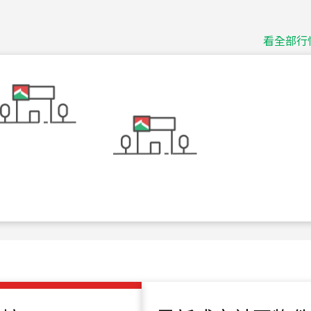
捷豹
台北市中山區長春路
看全部行
115
年
07
月 成交
十泉十美
台北市北投區光明路
115
年
07
月 成交
四維天廈
新竹市新竹市四維路
115
年
07
月 成交
菁英典藏
新竹市新竹市慈祥路
115
年
07
月 成交
長隄
新北市永和區環河西