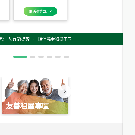
生活圈資訊
詐騙提醒
‧
【#信義幸福挺不同】用實力，讓升職免抽號碼牌！最新雇主品牌
友善租屋專區
新婚起家厝
總價