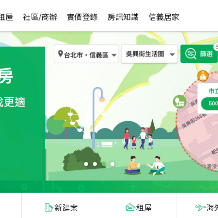
租屋
社區/商辦
實價登錄
房訊知識
信義居家
新建案
租屋
海