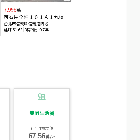
7,998
7,688
萬
萬
可看屋全坤１０１Ａ１九樓
專任全坤１０１邊間１３樓
台北市信義區信義路四段
台北市信義區信義路四段
建坪
51.63
3房2廳
0.7年
建坪
53
2廳2衛
0.7年
雙園生活圈
近半年成交價
67.56
萬/坪