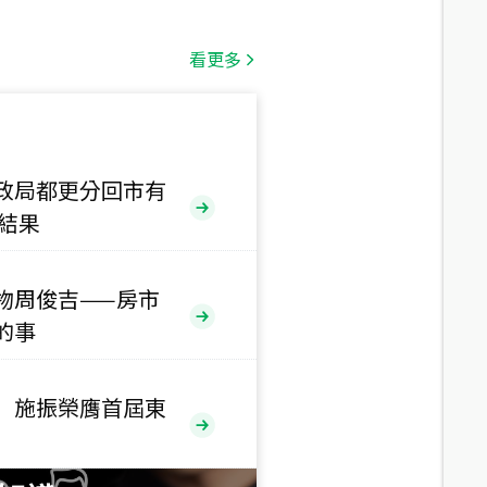
總價
1,808
萬
看更多
總價
530
萬
路二段
政局都更分回市有
售結果
總價
5,800
萬
路
物周俊吉——房市
總價
的事
1,938
萬
三段
 施振榮膺首屆東
總價
1,350
萬