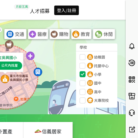
人才招募
登入/註冊
外置產
信義居家