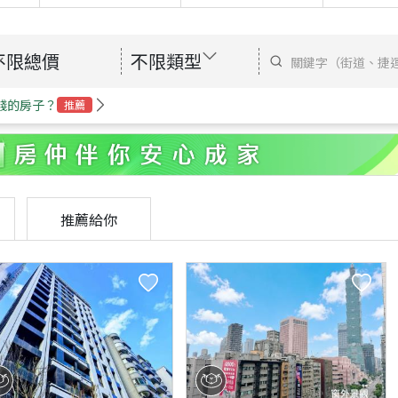
不限總價
不限類型
錢的房子？
推薦
推薦給你