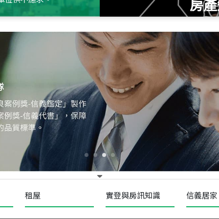
房產
115
年
07
月 成交
十泉十美
台北市北投區光明路
115
年
07
月 成交
四維天廈
新竹市新竹市四維路
115
年
07
月 成交
菁英典藏
新竹市新竹市慈祥路
租屋
實登與房訊知識
信義居家