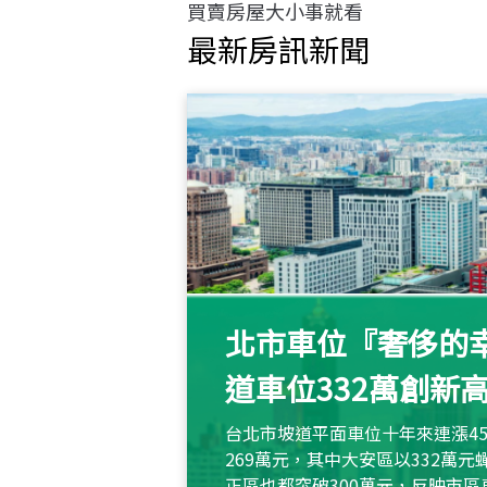
買賣房屋大小事就看
最新房訊新聞
北市車位『奢侈的幸
道車位332萬創新
台北市坡道平面車位十年來連漲45
269萬元，其中大安區以332萬
正區也都突破300萬元，反映市