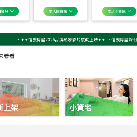
圈資訊
生活圈資訊
生活圈資訊
‧
✦✦信義房屋2026品牌形象影片感動上映✦✦
‧
信義房屋聲明稿－防
來看看
新上架
小資宅
115
年
07
月 成交