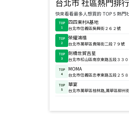
台北市
社區熱門排
快來看看最多人想買的 TOP 5 熱門
四四東村A基地
TOP
1
台北市信義區吳興街２６２號
榮耀鴻禧
TOP
2
台北市萬華區貴陽街二段７９號
劍橋世貿吉星
TOP
3
台北市松山區南京東路五段３３０
MOMA
TOP
4
台北市信義區忠孝東路五段２５８
華宴
TOP
5
台北市萬華區桂林路,萬華區柳州