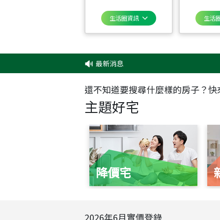
生活圈資訊
生活
最新消息
還不知道要搜尋什麼樣的房子？快
主題好宅
降價宅
2026
年
6
月實價登錄