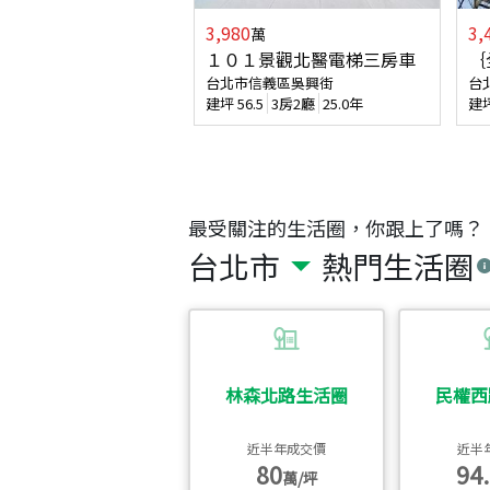
3,980
3,
萬
１０１景觀北醫電梯三房車
｛
台北市信義區吳興街
台
建坪
56.5
3房2廳
25.0年
建
最受關注的生活圈，你跟上了嗎？
台北市
熱門生活圈
林森北路生活圈
民權西
近半年成交價
近半
80
94.
萬/坪