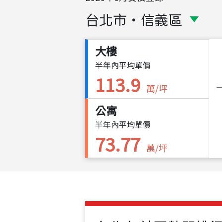
台北市
・
信義區
大樓
半年內平均單價
113.9
萬/坪
公寓
半年內平均單價
73.77
萬/坪