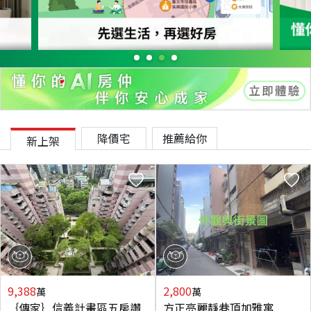
降價宅
推薦給你
新上架
9,388
2,800
萬
萬
｛傳家｝信義計畫區五房讚
方正亮麗靜巷頂加雅寓