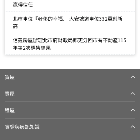
贏得信任
北市車位『奢侈的幸福』 大安坡道車位332萬創新
高
信義房屋辦理北市府財政局都更分回市有不動產115
年第2次標售結果
買屋
賣屋
租屋
實登與房訊知識