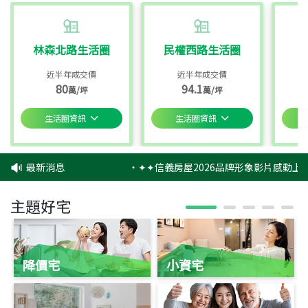
林森北路生活圈
民權西路生活圈
近半年成交價
近半年成交價
80
94.1
萬/坪
萬/坪
生活圈資訊
生活圈資訊
最新消息
‧
✦✦信義房屋2026品牌形象影片感動上映
主題好宅
降價宅
小資宅