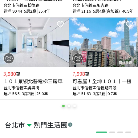
台北市信義區松德路
台北市信義區永吉路
建坪
90.44
5房2廳
35.4年
建坪
31.16
5房4廳(含加蓋)
40.9年
3,980
7,998
萬
萬
１０１景觀北醫電梯三房車
可看屋！全坤１０１十一樓
台北市信義區吳興街
台北市信義區信義路四段
建坪
56.5
3房2廳
25.0年
建坪
51.63
3房2廳
0.7年
台北市
熱門生活圈