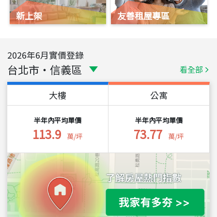
新上架
友善租屋專區
2026
年
6
月實價登錄
台北市
・
信義區
看全部
大樓
公寓
半年內平均單價
半年內平均單價
113.9
73.77
萬/坪
萬/坪