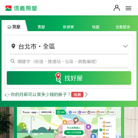
買屋
賣屋
新建案
租屋
信義居家
台北市
・
全區
找好屋
👉 你的月薪可以買多少錢的房子？
推薦