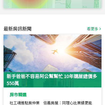
最新房訊新聞
看更多
新手爸爸不容易阿公幫幫忙 10年購屋總價多
550萬
房市精選
社工魂進駐房仲業 信義房屋：同理心比業績更能