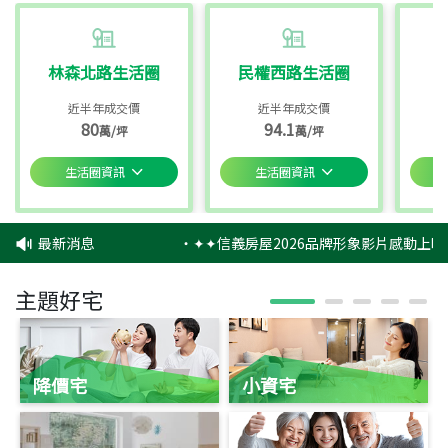
林森北路生活圈
民權西路生活圈
近半年成交價
近半年成交價
80
94.1
萬/坪
萬/坪
生活圈資訊
生活圈資訊
最新消息
‧
✦✦信義房屋2026品牌形象影片感動上映
主題好宅
降價宅
小資宅