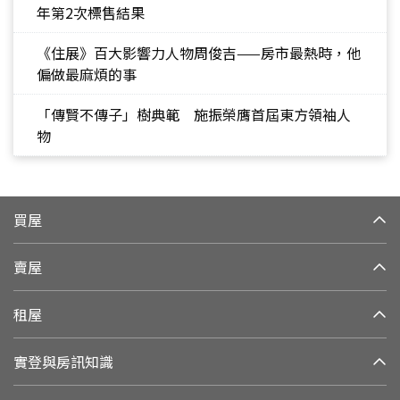
年第2次標售結果
《住展》百大影響力人物周俊吉——房市最熱時，他
偏做最麻煩的事
「傳賢不傳子」樹典範 施振榮膺首屆東方領袖人
物
買屋
賣屋
租屋
實登與房訊知識