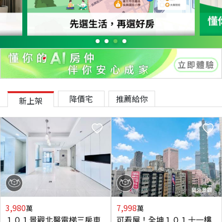
降價宅
推薦給你
新上架
3,980
7,998
萬
萬
１０１景觀北醫電梯三房車
可看屋！全坤１０１十一樓