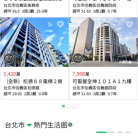
台北市信義區吳興街
台北市信義區信義路四段
建坪
56.5
3房2廳
25.0年
建坪
51.63
3房2廳
0.7年
3,420
7,998
萬
萬
｛全新｝松德８８電梯２房
可看屋全坤１０１Ａ１九樓
台北市信義區松德路
台北市信義區信義路四段
建坪
28.83
2房2廳
0.8年
建坪
51.63
3房2廳
0.7年
台北市
熱門生活圈