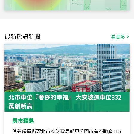
最新房訊新聞
看更多
北市車位『奢侈的幸福』 大安坡道車位332
萬創新高
房市精選
信義房屋辦理北市府財政局都更分回市有不動產115