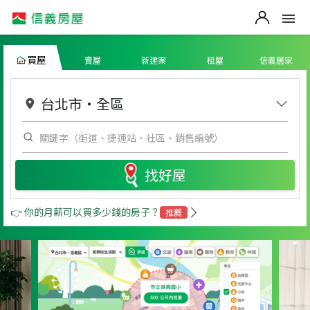
買屋
賣屋
新建案
租屋
信義居家
台北市
・
全區
找好屋
👉 你的月薪可以買多少錢的房子？
推薦