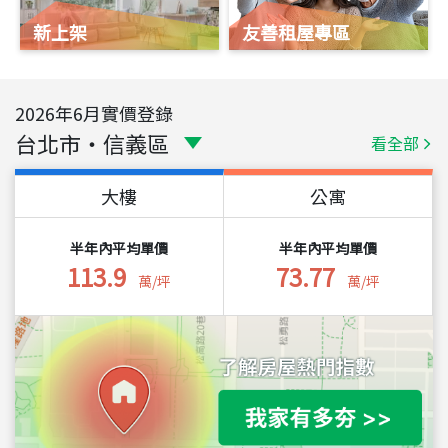
新上架
友善租屋專區
2026
年
6
月實價登錄
台北市
・
信義區
看全部
大樓
公寓
半年內平均單價
半年內平均單價
113.9
73.77
萬/坪
萬/坪