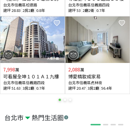
台北市信義區松德路
台北市信義區信義路四段
建坪
28.83
2房2廳
0.8年
建坪
53
2廳2衛
0.7年
7,998
2,088
萬
萬
可看屋全坤１０１Ａ１九樓
博愛精妝成家易
台北市信義區信義路四段
台北市信義區虎林街
建坪
51.63
3房2廳
0.7年
建坪
20.47
3房2廳
56.4年
台北市
熱門生活圈