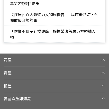
年第2次標售結果
《住展》百大影響力人物周俊吉——房市最熱時，他
偏做最麻煩的事
「傳賢不傳子」樹典範 施振榮膺首屆東方領袖人
物
買屋
賣屋
租屋
實登與房訊知識