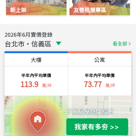
新上架
友善租屋專區
2026
年
6
月實價登錄
台北市
・
信義區
看全部
大樓
公寓
半年內平均單價
半年內平均單價
113.9
73.77
萬/坪
萬/坪