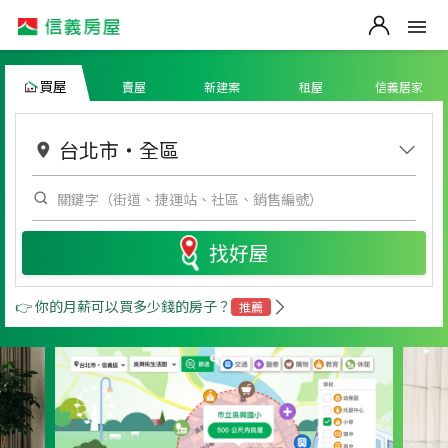
買屋
賣屋
新建案
租屋
信義居家
台北市
・
全區
找好屋
👉 你的月薪可以買多少錢的房子？
推薦