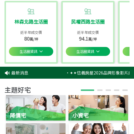
林森北路生活圈
民權西路生活圈
近半年成交價
近半年成交價
80
94.1
萬/坪
萬/坪
生活圈資訊
生活圈資訊
最新消息
‧
✦✦信義房屋2026品牌形象影片感
主題好宅
降價宅
小資宅