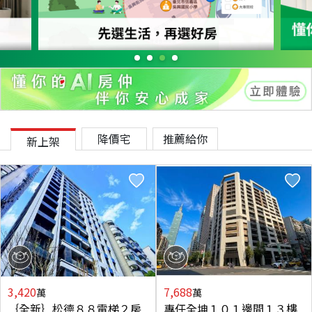
降價宅
推薦給你
新上架
3,420
7,688
萬
萬
｛全新｝松德８８電梯２房
專任全坤１０１邊間１３樓