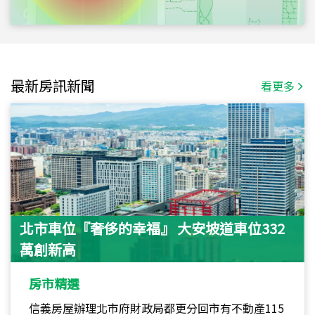
最新房訊新聞
看更多
北市車位『奢侈的幸福』 大安坡道車位332
萬創新高
房市精選
信義房屋辦理北市府財政局都更分回市有不動產115