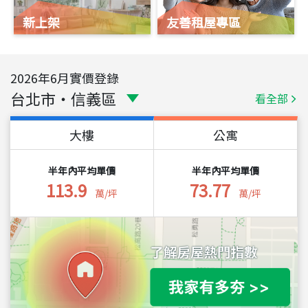
新上架
友善租屋專區
2026
年
6
月實價登錄
台北市
・
信義區
看全部
大樓
公寓
半年內平均單價
半年內平均單價
113.9
73.77
萬/坪
萬/坪