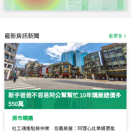
最新房訊新聞
看更多
新手爸爸不容易阿公幫幫忙 10年購屋總價多
550萬
房市精選
社工魂進駐房仲業 信義房屋：同理心比業績更能