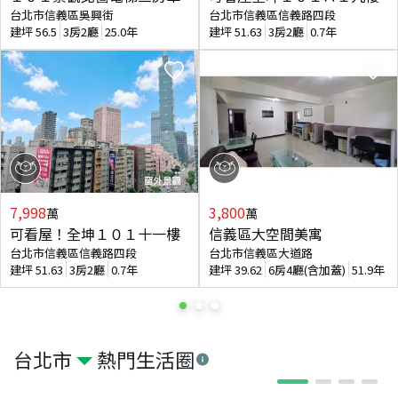
台北市信義區吳興街
台北市信義區信義路四段
建坪
56.5
3房2廳
25.0年
建坪
51.63
3房2廳
0.7年
7,998
3,800
萬
萬
可看屋！全坤１０１十一樓
信義區大空間美寓
台北市信義區信義路四段
台北市信義區大道路
建坪
51.63
3房2廳
0.7年
建坪
39.62
6房4廳(含加蓋)
51.9年
台北市
熱門生活圈