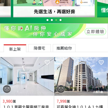
降價宅
推薦給你
新上架
3,980
7,998
萬
萬
１０１景觀北醫電梯三房車
可看屋全坤１０１Ａ１九樓