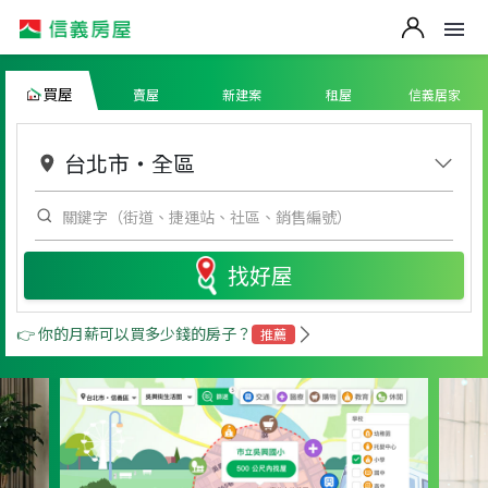
買屋
賣屋
新建案
租屋
信義居家
台北市
・
全區
找好屋
👉 你的月薪可以買多少錢的房子？
推薦