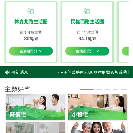
林森北路生活圈
民權西路生活圈
近半年成交價
近半年成交價
80
94.1
萬/坪
萬/坪
生活圈資訊
生活圈資訊
最新消息
‧
✦✦信義房屋2026品牌形象影片感動上映
主題好宅
降價宅
小資宅