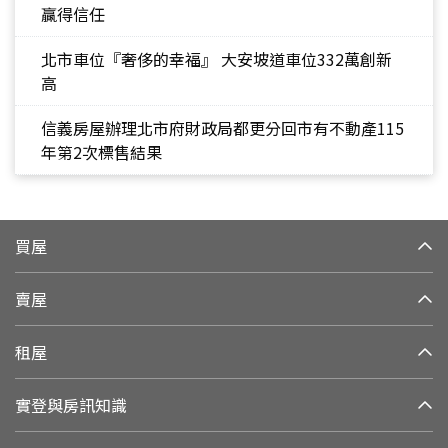
贏得信任
北市車位『奢侈的幸福』 大安坡道車位332萬創新
高
信義房屋辦理北市府財政局都更分回市有不動產115
年第2次標售結果
買屋
賣屋
租屋
實登與房訊知識