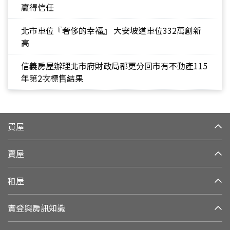
贏得信任
北市車位『奢侈的幸福』 大安坡道車位332萬創新
高
信義房屋辦理北市府財政局都更分回市有不動產115
年第2次標售結果
買屋
賣屋
租屋
實登與房訊知識