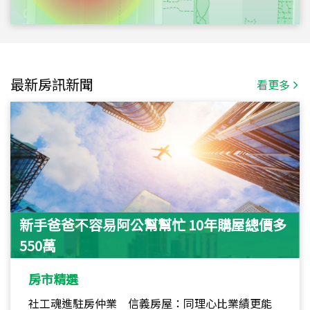
最新房訊新聞
看更多
新手爸爸不容易阿公幫幫忙 10年購屋總價多
550萬
房市精選
社工魂進駐房仲業 信義房屋：同理心比業績更能