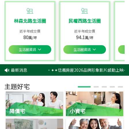
林森北路生活圈
民權西路生活圈
近半年成交價
近半年成交價
80
94.1
萬/坪
萬/坪
生活圈資訊
生活圈資訊
最新消息
‧
✦✦信義房屋2026品牌形象影片感動上映✦✦
主題好宅
降價宅
小資宅