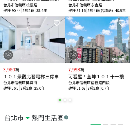
台北市信義區松德路
台北市信義區永吉路
建坪
90.44
5房2廳
35.4年
建坪
31.16
5房4廳(含加蓋)
40.9年
3,980
7,998
萬
萬
１０１景觀北醫電梯三房車
可看屋！全坤１０１十一樓
台北市信義區吳興街
台北市信義區信義路四段
建坪
56.5
3房2廳
25.0年
建坪
51.63
3房2廳
0.7年
台北市
熱門生活圈