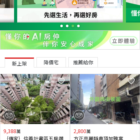
降價宅
推薦給你
新上架
9,388
2,800
萬
萬
｛傳家｝信義計畫區五房讚
方正亮麗靜巷頂加雅寓