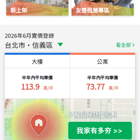
新上架
友善租屋專區
2026
年
6
月實價登錄
台北市
・
信義區
看全部
大樓
公寓
半年內平均單價
半年內平均單價
113.9
73.77
萬/坪
萬/坪