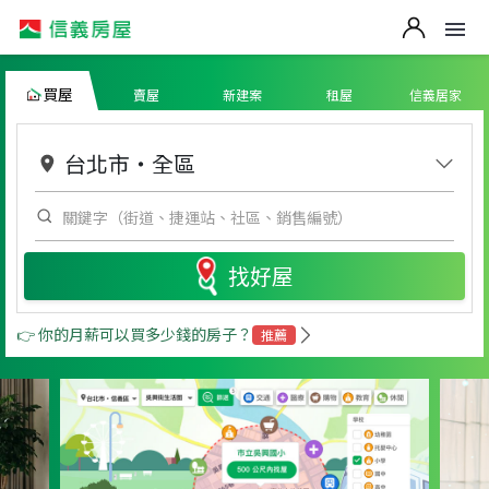
買屋
賣屋
新建案
租屋
信義居家
台北市
・
全區
找好屋
👉 你的月薪可以買多少錢的房子？
推薦