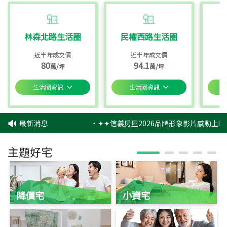
林森北路生活圈
民權西路生活圈
近半年成交價
近半年成交價
80
94.1
萬/坪
萬/坪
生活圈資訊
生活圈資訊
最新消息
‧
✦✦信義房屋2026品牌形象影片感動上映
主題好宅
降價宅
小資宅