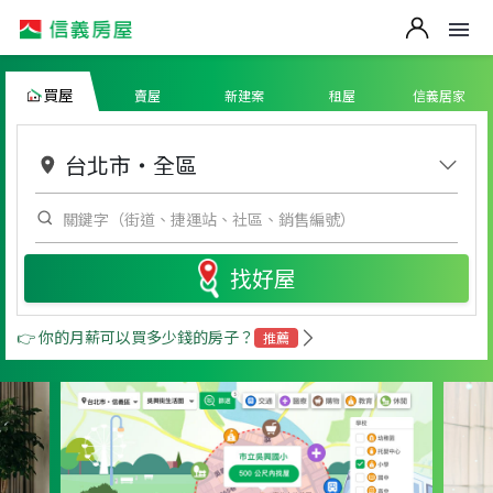
買屋
賣屋
新建案
租屋
信義居家
台北市
・
全區
找好屋
👉 你的月薪可以買多少錢的房子？
推薦