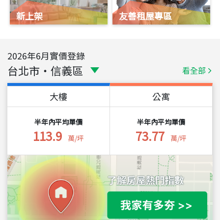
新上架
友善租屋專區
2026
年
6
月實價登錄
台北市
・
信義區
看全部
大樓
公寓
半年內平均單價
半年內平均單價
113.9
73.77
萬/坪
萬/坪