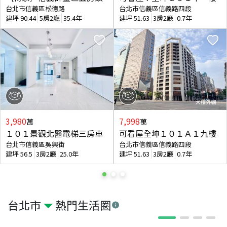
台北市信義區松德路
台北市信義區信義路四段
建坪
90.44
5房2廳
35.4年
建坪
51.63
3房2廳
0.7年
3,980
7,998
萬
萬
１０１景觀北醫電梯三房車
可看屋全坤１０１Ａ１九樓
台北市信義區吳興街
台北市信義區信義路四段
建坪
56.5
3房2廳
25.0年
建坪
51.63
3房2廳
0.7年
台北市
熱門生活圈