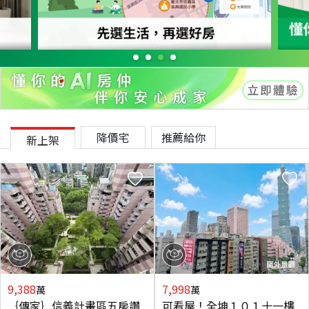
降價宅
推薦給你
新上架
9,388
7,998
萬
萬
｛傳家｝信義計畫區五房讚
可看屋！全坤１０１十一樓