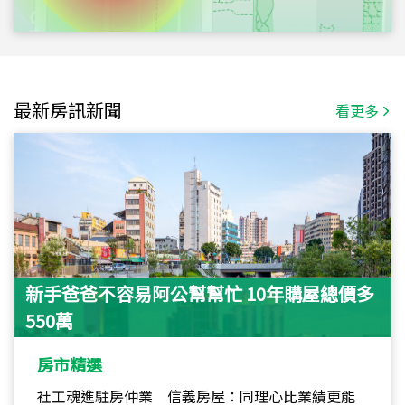
最新房訊新聞
看更多
新手爸爸不容易阿公幫幫忙 10年購屋總價多
550萬
房市精選
社工魂進駐房仲業 信義房屋：同理心比業績更能