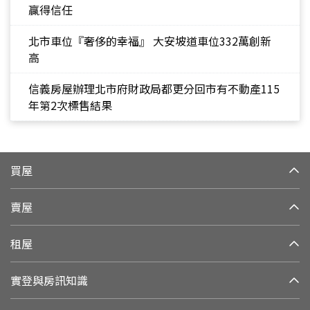
贏得信任
北市車位『奢侈的幸福』 大安坡道車位332萬創新
高
信義房屋辦理北市府財政局都更分回市有不動產115
年第2次標售結果
買屋
賣屋
租屋
實登與房訊知識