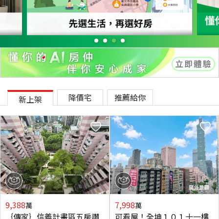
降價宅
推薦給你
新上架
9,388
7,998
萬
萬
｛傳家｝信義計畫區五房讚
可看屋！全坤１０１十一樓