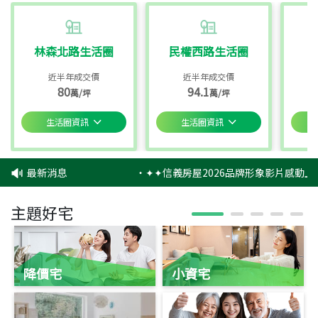
林森北路生活圈
民權西路生活圈
近半年成交價
近半年成交價
80
94.1
萬/坪
萬/坪
生活圈資訊
生活圈資訊
最新消息
‧
✦✦信義房屋2026品牌形象影片感動上
主題好宅
降價宅
小資宅