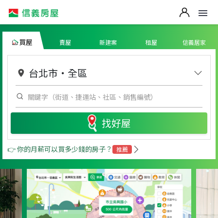
買屋
賣屋
新建案
租屋
信義居家
台北市
・
全區
找好屋
👉 你的月薪可以買多少錢的房子？
推薦