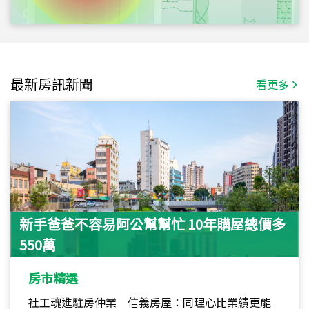
最新房訊新聞
看更多
新手爸爸不容易阿公幫幫忙 10年購屋總價多
550萬
房市精選
社工魂進駐房仲業 信義房屋：同理心比業績更能