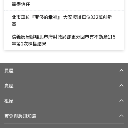
贏得信任
北市車位『奢侈的幸福』 大安坡道車位332萬創新
高
信義房屋辦理北市府財政局都更分回市有不動產115
年第2次標售結果
買屋
賣屋
租屋
實登與房訊知識