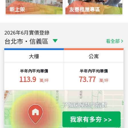
新上架
友善租屋專區
2026
年
6
月實價登錄
台北市
・
信義區
看全部
大樓
公寓
半年內平均單價
半年內平均單價
113.9
73.77
萬/坪
萬/坪