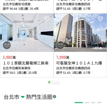
台北市信義區松德路
台北市信義區信義路四段
建坪
90.44
5房2廳
35.4年
建坪
51.63
3房2廳
0.7年
3,980
7,998
萬
萬
１０１景觀北醫電梯三房車
可看屋全坤１０１Ａ１九樓
台北市信義區吳興街
台北市信義區信義路四段
建坪
56.5
3房2廳
25.0年
建坪
51.63
3房2廳
0.7年
台北市
熱門生活圈