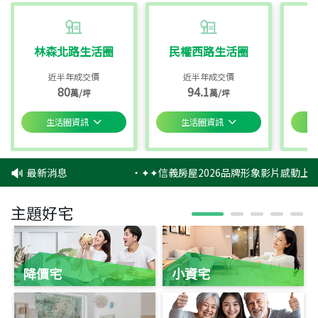
林森北路生活圈
民權西路生活圈
近半年成交價
近半年成交價
80
94.1
萬/坪
萬/坪
生活圈資訊
生活圈資訊
最新消息
‧
✦✦信義房屋2026品牌形象影片感動上映
主題好宅
降價宅
小資宅