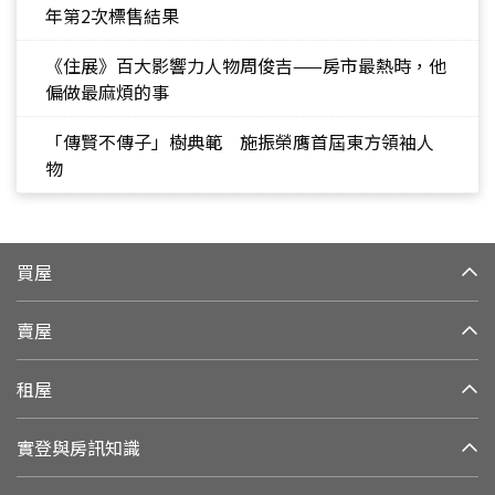
年第2次標售結果
《住展》百大影響力人物周俊吉——房市最熱時，他
偏做最麻煩的事
「傳賢不傳子」樹典範 施振榮膺首屆東方領袖人
物
買屋
賣屋
租屋
實登與房訊知識