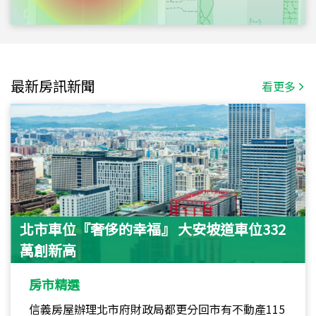
最新房訊新聞
看更多
北市車位『奢侈的幸福』 大安坡道車位332
萬創新高
房市精選
信義房屋辦理北市府財政局都更分回市有不動產115