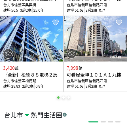
台北市信義區吳興街
台北市信義區信義路四段
建坪
56.5
3房2廳
25.0年
建坪
51.63
3房2廳
0.7年
3,420
7,998
萬
萬
｛全新｝松德８８電梯２房
可看屋全坤１０１Ａ１九樓
台北市信義區松德路
台北市信義區信義路四段
建坪
28.83
2房2廳
0.8年
建坪
51.63
3房2廳
0.7年
台北市
熱門生活圈