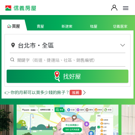
買屋
賣屋
新建案
租屋
信義居家
台北市
・
全區
找好屋
👉 你的月薪可以買多少錢的房子？
推薦