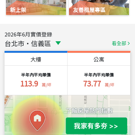
新上架
友善租屋專區
2026
年
6
月實價登錄
台北市
・
信義區
看全部
大樓
公寓
半年內平均單價
半年內平均單價
113.9
73.77
萬/坪
萬/坪