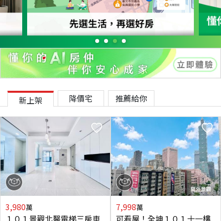
降價宅
推薦給你
新上架
3,980
7,998
萬
萬
１０１景觀北醫電梯三房車
可看屋！全坤１０１十一樓