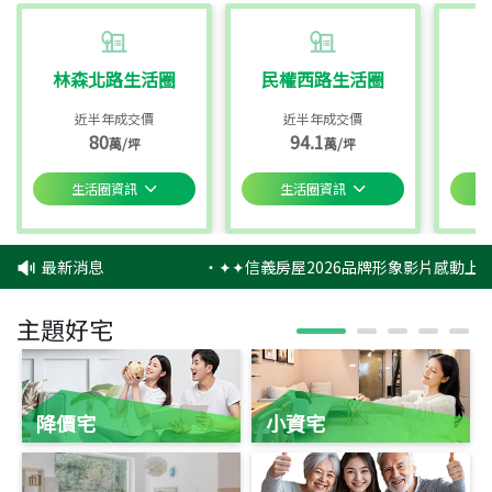
林森北路生活圈
民權西路生活圈
近半年成交價
近半年成交價
80
94.1
萬/坪
萬/坪
生活圈資訊
生活圈資訊
最新消息
‧
✦✦信義房屋2026品牌形象影片感動上映
主題好宅
降價宅
小資宅