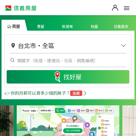
買屋
賣屋
新建案
租屋
信義居家
台北市
・
全區
找好屋
👉 你的月薪可以買多少錢的房子？
推薦