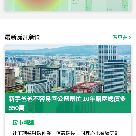
最新房訊新聞
看更多
新手爸爸不容易阿公幫幫忙 10年購屋總價多
550萬
房市精選
社工魂進駐房仲業 信義房屋：同理心比業績更能