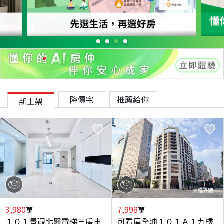
降價宅
推薦給你
新上架
3,980
7,998
萬
萬
１０１景觀北醫電梯三房車
可看屋全坤１０１Ａ１九樓