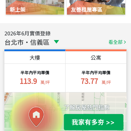
新上架
友善租屋專區
2026
年
6
月實價登錄
台北市
・
信義區
看全部
大樓
公寓
半年內平均單價
半年內平均單價
113.9
73.77
萬/坪
萬/坪