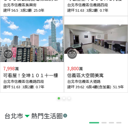
台北市信義區吳興街
台北市信義區信義路四段
建坪
56.5
3房2廳
25.0年
建坪
51.63
3房2廳
0.7年
7,998
3,800
萬
萬
可看屋！全坤１０１十一樓
信義區大空間美寓
台北市信義區信義路四段
台北市信義區大道路
建坪
51.63
3房2廳
0.7年
建坪
39.62
6房4廳(含加蓋)
51.9年
台北市
熱門生活圈