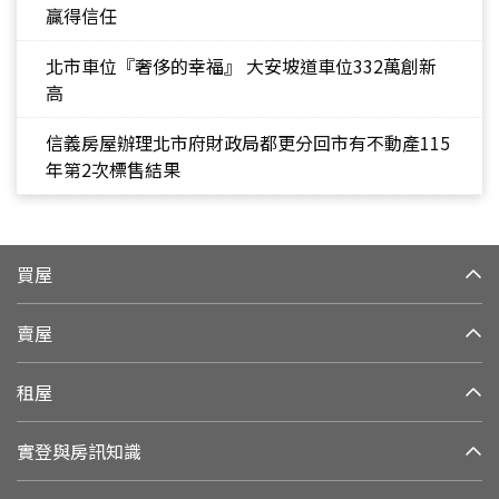
贏得信任
北市車位『奢侈的幸福』 大安坡道車位332萬創新
高
信義房屋辦理北市府財政局都更分回市有不動產115
年第2次標售結果
買屋
賣屋
租屋
實登與房訊知識