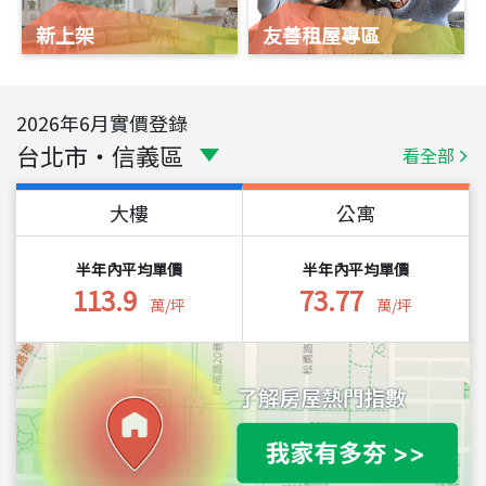
新上架
友善租屋專區
2026
年
6
月實價登錄
台北市
・
信義區
看全部
大樓
公寓
半年內平均單價
半年內平均單價
113.9
73.77
萬/坪
萬/坪