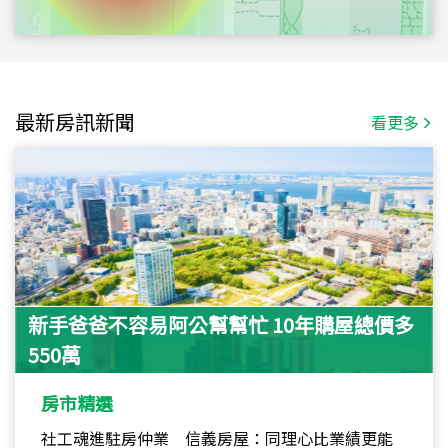
最新房訊新聞
看更多
新手爸爸不容易阿公幫幫忙 10年購屋總價多
550萬
房市精選
社工魂進駐房仲業 信義房屋：同理心比業績更能