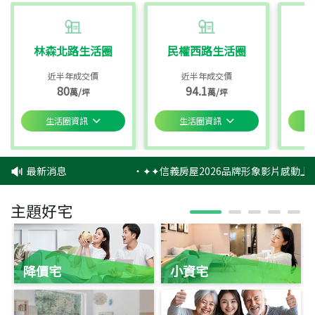
林森北路生活圈
民權西路生活圈
近半年成交價
近半年成交價
80
94.1
萬/坪
萬/坪
生活圈資訊
生活圈資訊
最新消息
‧
✦✦信義房屋2026品牌形象影片感動上映
主題好宅
降價宅
小資宅