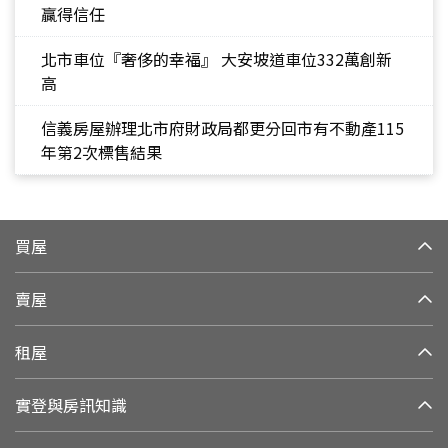
贏得信任
北市車位『奢侈的幸福』 大安坡道車位332萬創新
高
信義房屋辦理北市府財政局都更分回市有不動產115
年第2次標售結果
買屋
賣屋
租屋
實登與房訊知識