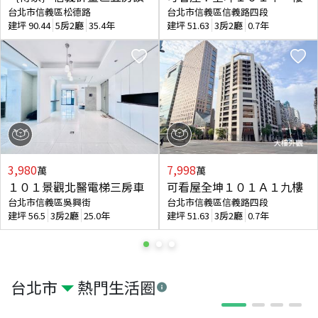
台北市信義區松德路
台北市信義區信義路四段
建坪
90.44
5房2廳
35.4年
建坪
51.63
3房2廳
0.7年
3,980
7,998
萬
萬
１０１景觀北醫電梯三房車
可看屋全坤１０１Ａ１九樓
台北市信義區吳興街
台北市信義區信義路四段
建坪
56.5
3房2廳
25.0年
建坪
51.63
3房2廳
0.7年
台北市
熱門生活圈