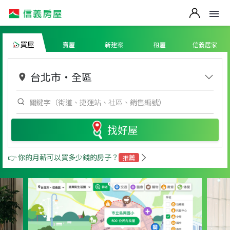
買屋
賣屋
新建案
租屋
信義居家
台北市
・
全區
找好屋
👉 你的月薪可以買多少錢的房子？
推薦