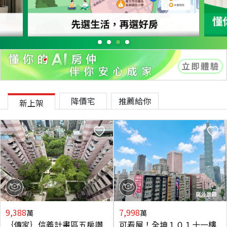
降價宅
推薦給你
新上架
9,388
7,998
萬
萬
｛傳家｝信義計畫區五房讚
可看屋！全坤１０１十一樓