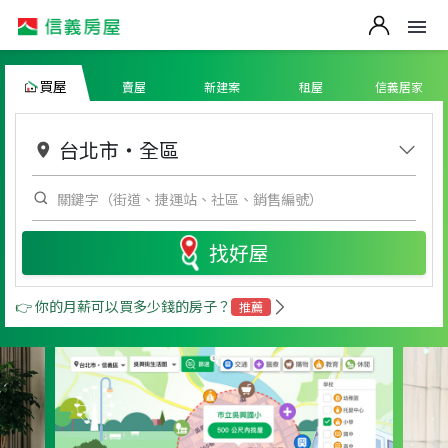
買屋
賣屋
新建案
租屋
信義居家
台北市
・
全區
找好屋
👉 你的月薪可以買多少錢的房子？
推薦