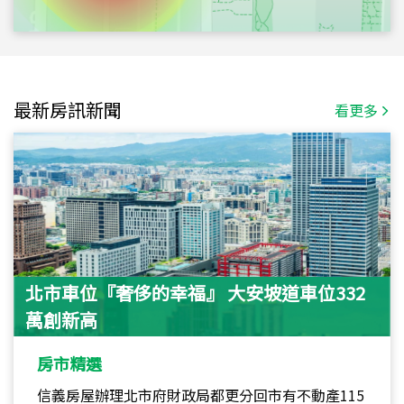
最新房訊新聞
看更多
北市車位『奢侈的幸福』 大安坡道車位332
萬創新高
房市精選
信義房屋辦理北市府財政局都更分回市有不動產115