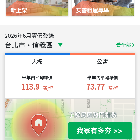
新上架
友善租屋專區
2026
年
6
月實價登錄
台北市
・
信義區
看全部
大樓
公寓
半年內平均單價
半年內平均單價
113.9
73.77
萬/坪
萬/坪