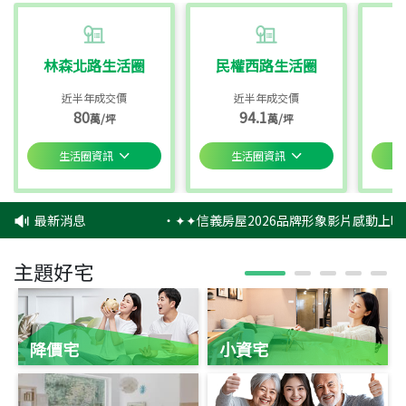
林森北路生活圈
民權西路生活圈
近半年成交價
近半年成交價
80
94.1
萬/坪
萬/坪
生活圈資訊
生活圈資訊
最新消息
‧
✦✦信義房屋2026品牌形象影片感動上映
主題好宅
降價宅
小資宅