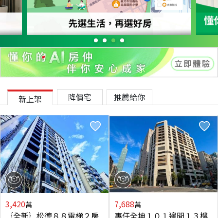
降價宅
推薦給你
新上架
3,420
7,688
萬
萬
｛全新｝松德８８電梯２房
專任全坤１０１邊間１３樓