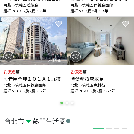
台北市信義區松德路
台北市信義區信義路四段
建坪
28.83
2房2廳
0.8年
建坪
53
2廳2衛
0.7年
7,998
2,088
萬
萬
可看屋全坤１０１Ａ１九樓
博愛精妝成家易
台北市信義區信義路四段
台北市信義區虎林街
建坪
51.63
3房2廳
0.7年
建坪
20.47
3房2廳
56.4年
台北市
熱門生活圈