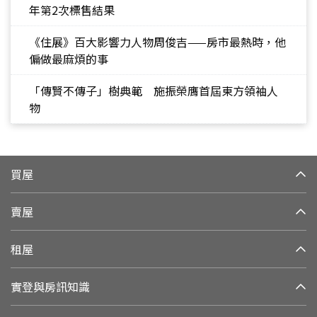
年第2次標售結果
《住展》百大影響力人物周俊吉——房市最熱時，他
偏做最麻煩的事
「傳賢不傳子」樹典範 施振榮膺首屆東方領袖人
物
買屋
賣屋
租屋
實登與房訊知識