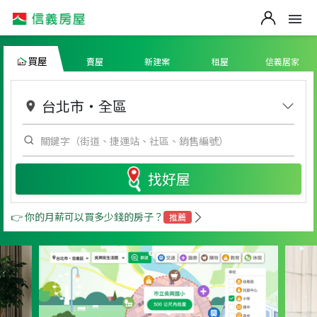
買屋
賣屋
新建案
租屋
信義居家
台北市
・
全區
找好屋
👉 你的月薪可以買多少錢的房子？
推薦