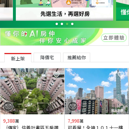
降價宅
推薦給你
新上架
9,388
7,998
萬
萬
｛傳家｝信義計畫區五房讚
可看屋！全坤１０１十一樓