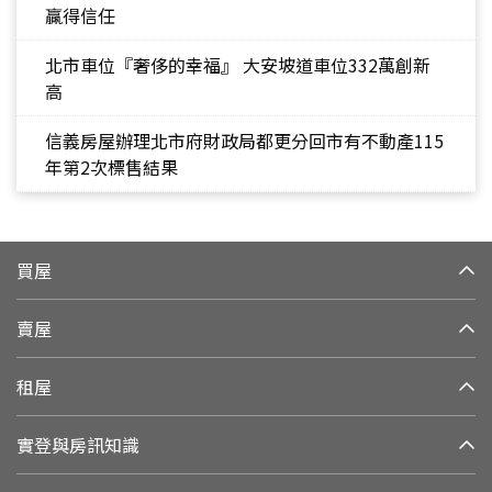
贏得信任
北市車位『奢侈的幸福』 大安坡道車位332萬創新
高
信義房屋辦理北市府財政局都更分回市有不動產115
年第2次標售結果
買屋
賣屋
租屋
實登與房訊知識