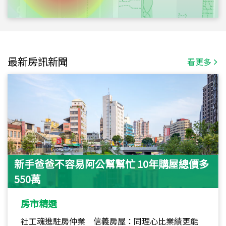
最新房訊新聞
看更多
新手爸爸不容易阿公幫幫忙 10年購屋總價多
550萬
房市精選
社工魂進駐房仲業 信義房屋：同理心比業績更能