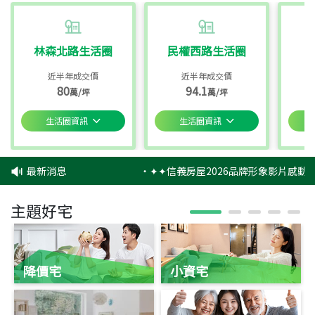
林森北路生活圈
民權西路生活圈
近半年成交價
近半年成交價
80
94.1
萬/坪
萬/坪
生活圈資訊
生活圈資訊
最新消息
‧
✦✦信義房屋2026品牌形象影片感動上
主題好宅
降價宅
小資宅