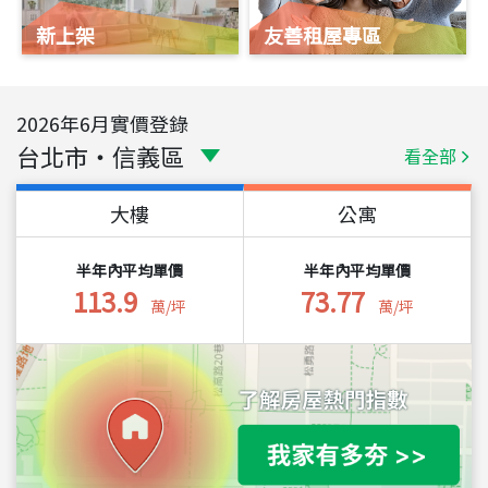
新上架
友善租屋專區
2026
年
6
月實價登錄
台北市
・
信義區
看全部
大樓
公寓
半年內平均單價
半年內平均單價
113.9
73.77
萬/坪
萬/坪