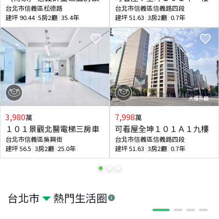
台北市信義區松德路
台北市信義區信義路四段
建坪
90.44
5房2廳
35.4年
建坪
51.63
3房2廳
0.7年
3,980
7,998
萬
萬
１０１景觀北醫電梯三房車
可看屋全坤１０１Ａ１九樓
台北市信義區吳興街
台北市信義區信義路四段
建坪
56.5
3房2廳
25.0年
建坪
51.63
3房2廳
0.7年
台北市
熱門生活圈