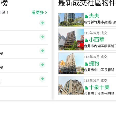
行榜
最新成交社區物件
115
年
07
月 成交
央央
社區！
看更多
新竹縣竹北市高鐵八
115
年
07
月 成交
小西華
台北市內湖區康寧路
115
年
07
月 成交
號
捷豹
台北市中山區長春路
號
115
年
07
月 成交
十泉十美
街
台北市北投區光明路
115
年
07
月 成交
四維天廈
新竹市新竹市四維路