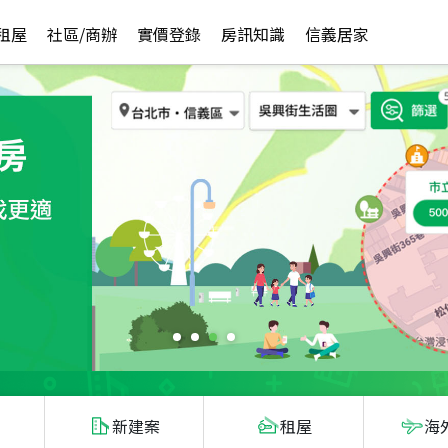
租屋
社區/商辦
實價登錄
房訊知識
信義居家
新建案
租屋
海