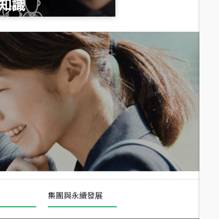
知識
總價
1,020
萬
總價
490
萬
總價
1,808
萬
集團與永續發展