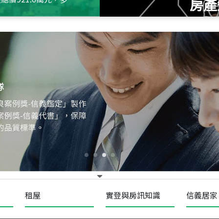
房產
115
年
07
月 成交
十泉十美
台北市北投區光明路
115
年
07
月 成交
四維天廈
新竹市新竹市四維路
115
年
07
月 成交
菁英典藏
新竹市新竹市慈祥路
租屋
實登與房訊知識
信義居家