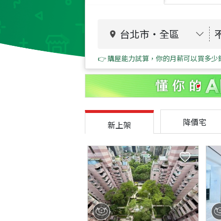
台北市
・
全區
👉 購屋能力試算，你的月薪可以買多少
降價宅
新上架