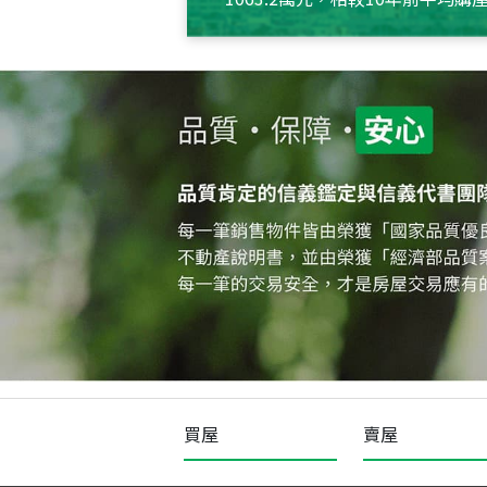
約550萬元，且貸款金額也多
買屋
賣屋