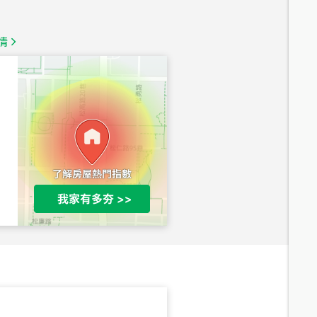
1,350
萬
情
總價
1,020
萬
總價
490
萬
總價
1,808
萬
總價
530
萬
路二段