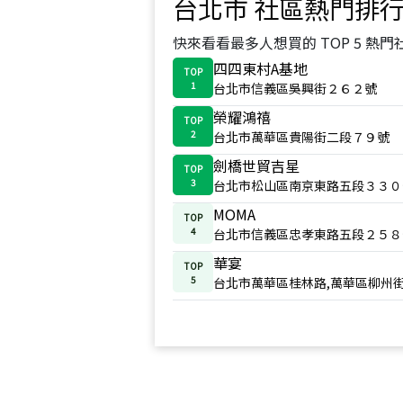
台北市
社區熱門排
快來看看最多人想買的 TOP 5 熱門
四四東村A基地
TOP
1
台北市信義區吳興街２６２號
榮耀鴻禧
TOP
2
台北市萬華區貴陽街二段７９號
劍橋世貿吉星
TOP
3
台北市松山區南京東路五段３３０
MOMA
TOP
4
台北市信義區忠孝東路五段２５８
華宴
TOP
5
台北市萬華區桂林路,萬華區柳州