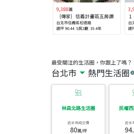
9,388
3,
萬
｛傳家｝信義計畫區五房讚
１
台北市信義區松德路
台
建坪
90.44
5房2廳
35.4年
建
最受關注的生活圈，你跟上了嗎？
台北市
熱門生活圈
林森北路生活圈
民權西
近半年成交價
近半
80
94.
萬/坪