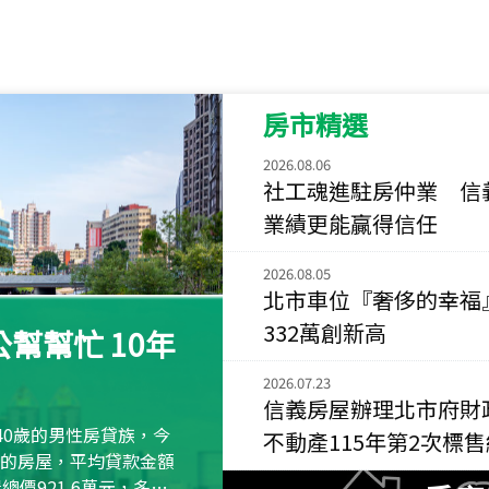
115
年
07
月 成交
菁英典藏
新竹市新竹市慈祥路
房市精選
115
年
07
月 成交
長隄
2026.08.06
新北市永和區環河西
社工魂進駐房仲業 信
業績更能贏得信任
115
年
07
月 成交
央央
2026.08.05
新竹縣竹北市高鐵八
北市車位『奢侈的幸福
115
年
07
月 成交
332萬創新高
幫幫忙 10年
小西華
台北市內湖區康寧路
2026.07.23
信義房屋辦理北市府財
115
年
07
月 成交
40歲的男性房貸族，今
不動產115年第2次標
捷豹
萬元的房屋，平均貸款金額
台北市中山區長春路
屋總價921.6萬元，多出