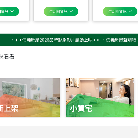
圈資訊
生活圈資訊
生活圈資訊
✦✦信義房屋2026品牌形象影片感動上映✦✦
‧
信義房屋聲明稿－防詐
來看看
新上架
小資宅
115
年
07
月 成交