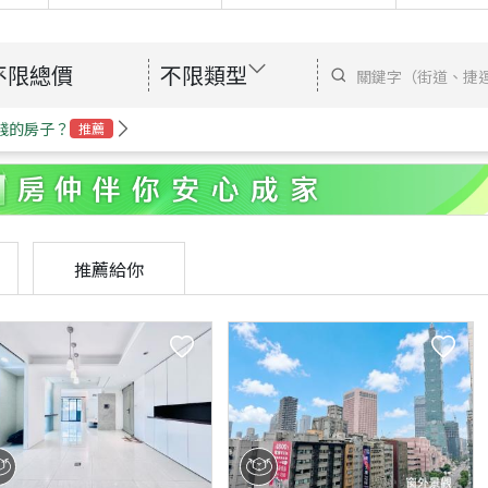
不限總價
不限類型
錢的房子？
推薦
推薦給你