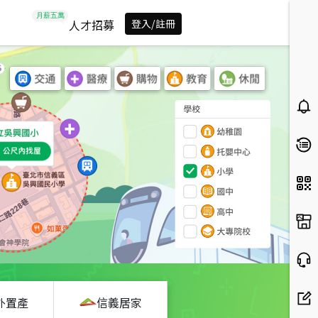
人才招募
登入/註冊
外置產
信義居家