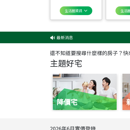
生活圈資訊
生活
最新消息
‧
還不知道要搜尋什麼樣的房子？快
主題好宅
降價宅
2026
年
6
月實價登錄