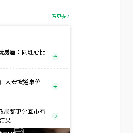
總價
1,808
萬
看更多
總價
530
萬
路二段
義房屋：同理心比
總價
5,800
萬
路
』 大安坡道車位
總價
1,938
萬
三段
政局都更分回市有
總價
售結果
1,350
萬