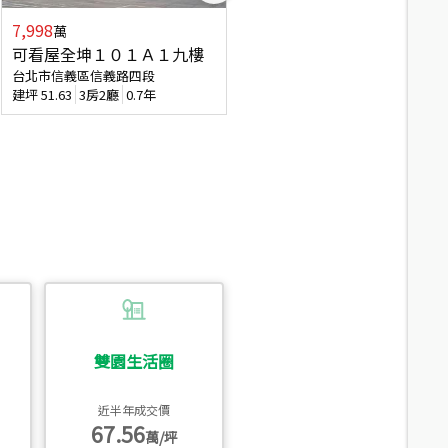
7,998
3,800
萬
萬
可看屋全坤１０１Ａ１九樓
信義區大空間美寓
台北市信義區信義路四段
台北市信義區大道路
建坪
51.63
3房2廳
0.7年
建坪
39.62
6房4廳(含加蓋)
51.9
雙園生活圈
近半年成交價
67.56
萬/坪