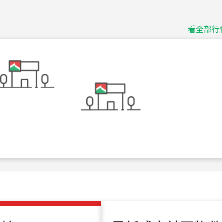
捷豹
台北市中山區長春路
看全部行
115
年
07
月 成交
十泉十美
台北市北投區光明路
115
年
07
月 成交
四維天廈
新竹市新竹市四維路
115
年
07
月 成交
菁英典藏
新竹市新竹市慈祥路
115
年
07
月 成交
長隄
新北市永和區環河西