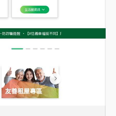
生活圈資訊
騙提醒
‧
【#信義幸福挺不同】用實力，讓升職免抽號碼牌！最新雇主品牌影片
友善租屋專區
新婚起家厝
總價