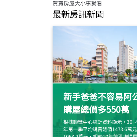
買賣房屋大小事就看
最新房訊新聞
新手爸爸不容易阿公
購屋總價多550萬
根據聯徵中心統計資料顯示，30~
年第一季平均購買總價1473.6
1063.2萬元，相較10年前平均購