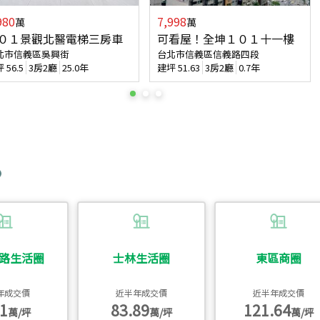
980
7,998
萬
萬
０１景觀北醫電梯三房車
可看屋！全坤１０１十一樓
北市信義區吳興街
台北市信義區信義路四段
坪
56.5
3房2廳
25.0年
建坪
51.63
3房2廳
0.7年
路生活圈
士林生活圈
東區商圈
年成交價
近半年成交價
近半年成交價
1
83.89
121.64
萬/坪
萬/坪
萬/坪