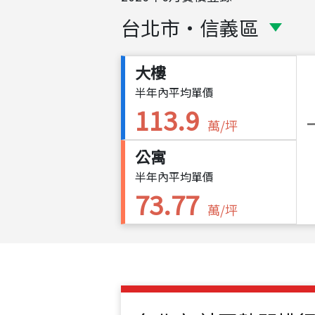
台北市
・
信義區
大樓
半年內平均單價
113.9
萬/坪
公寓
半年內平均單價
73.77
萬/坪