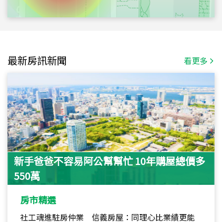
最新房訊新聞
看更多
新手爸爸不容易阿公幫幫忙 10年購屋總價多
550萬
房市精選
社工魂進駐房仲業 信義房屋：同理心比業績更能