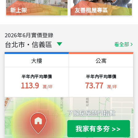
新上架
友善租屋專區
2026
年
6
月實價登錄
台北市
・
信義區
看全部
大樓
公寓
半年內平均單價
半年內平均單價
113.9
73.77
萬/坪
萬/坪