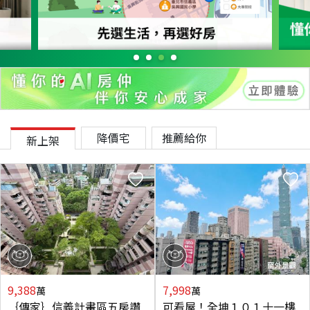
降價宅
推薦給你
新上架
9,388
7,998
萬
萬
｛傳家｝信義計畫區五房讚
可看屋！全坤１０１十一樓