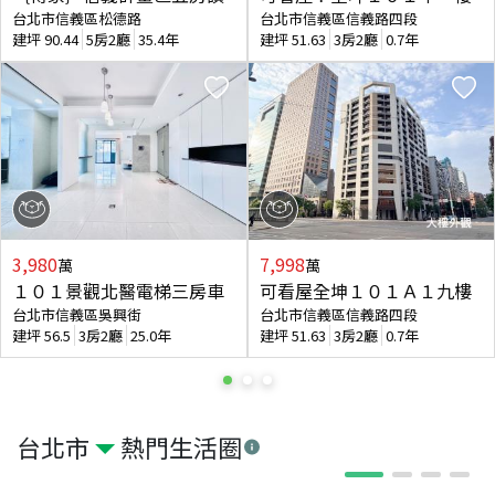
台北市信義區松德路
台北市信義區信義路四段
建坪
90.44
5房2廳
35.4年
建坪
51.63
3房2廳
0.7年
3,980
7,998
萬
萬
１０１景觀北醫電梯三房車
可看屋全坤１０１Ａ１九樓
台北市信義區吳興街
台北市信義區信義路四段
建坪
56.5
3房2廳
25.0年
建坪
51.63
3房2廳
0.7年
台北市
熱門生活圈