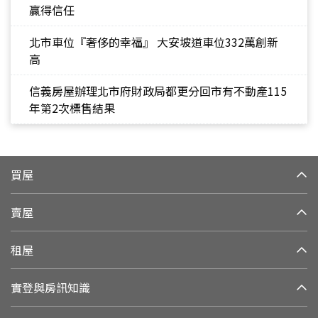
贏得信任
北市車位『奢侈的幸福』 大安坡道車位332萬創新
高
信義房屋辦理北市府財政局都更分回市有不動產115
年第2次標售結果
買屋
賣屋
租屋
實登與房訊知識