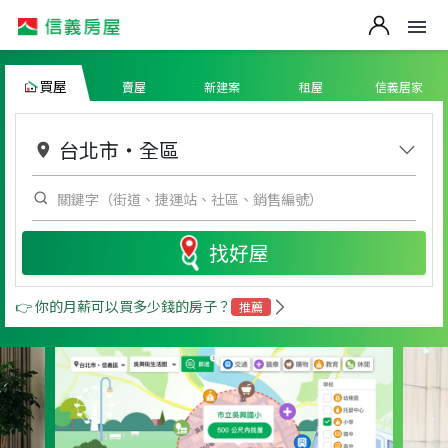
買屋
賣屋
新建案
租屋
信義居家
台北市
・
全區
找好屋
👉 你的月薪可以買多少錢的房子？
推薦