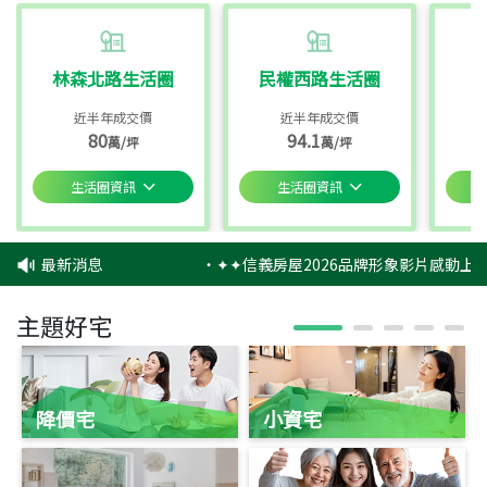
林森北路生活圈
民權西路生活圈
近半年成交價
近半年成交價
80
94.1
萬/坪
萬/坪
生活圈資訊
生活圈資訊
最新消息
‧
✦✦信義房屋2026品牌形象影片感動上映
主題好宅
降價宅
小資宅