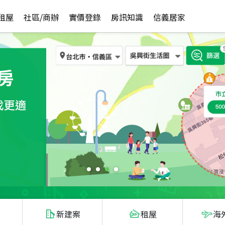
租屋
社區/商辦
實價登錄
房訊知識
信義居家
新建案
租屋
海