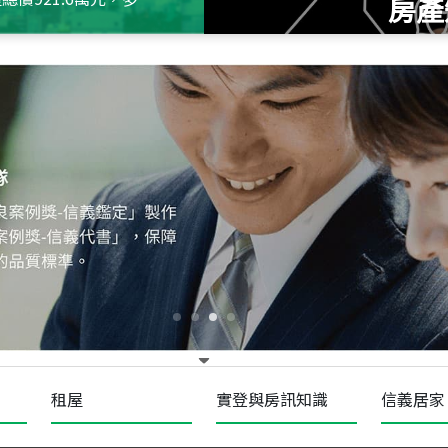
房產
115
年
07
月 成交
十泉十美
台北市北投區光明路
115
年
07
月 成交
四維天廈
新竹市新竹市四維路
115
年
07
月 成交
菁英典藏
新竹市新竹市慈祥路
租屋
實登與房訊知識
信義居家