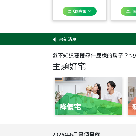
生活圈資訊
生活
最新消息
還不知道要搜尋什麼樣的房子？快
主題好宅
降價宅
2026
年
6
月實價登錄