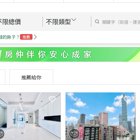
不限總價
不限類型
錢的房子？
推薦
推薦給你