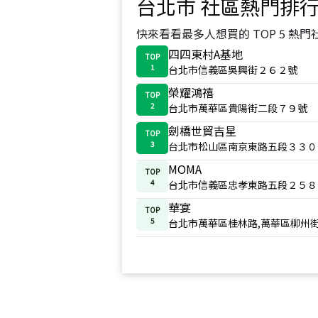
台北市
社區熱門排
快來看看最多人想買的 TOP 5 熱門
四四東村A基地
TOP
1
台北市信義區吳興街２６２號
榮耀鴻禧
TOP
2
台北市萬華區貴陽街二段７９號
劍橋世貿吉星
TOP
3
台北市松山區南京東路五段３３０
MOMA
TOP
4
台北市信義區忠孝東路五段２５８
華宴
TOP
5
台北市萬華區桂林路,萬華區柳州