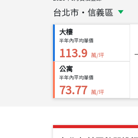
台北市
・
信義區
大樓
半年內平均單價
113.9
萬/坪
公寓
半年內平均單價
73.77
萬/坪