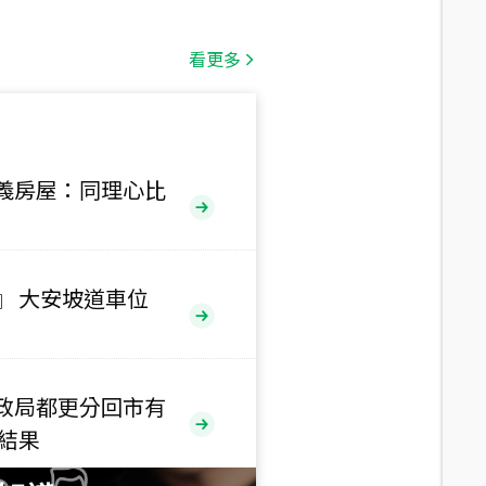
總價
1,808
萬
看更多
總價
530
萬
路二段
義房屋：同理心比
總價
5,800
萬
路
』 大安坡道車位
總價
1,938
萬
三段
政局都更分回市有
總價
售結果
1,350
萬