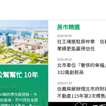
115
年
07
月 成交
菁英典藏
新竹市新竹市慈祥路
房市精選
115
年
07
月 成交
長隄
2026.08.06
新北市永和區環河西
社工魂進駐房仲業 信
業績更能贏得信任
115
年
07
月 成交
央央
2026.08.05
新竹縣竹北市高鐵八
北市車位『奢侈的幸福
115
年
07
月 成交
332萬創新高
幫幫忙 10年
小西華
台北市內湖區康寧路
2026.07.23
信義房屋辦理北市府財
115
年
07
月 成交
40歲的男性房貸族，今
不動產115年第2次標
捷豹
萬元的房屋，平均貸款金額
台北市中山區長春路
屋總價921.6萬元，多出