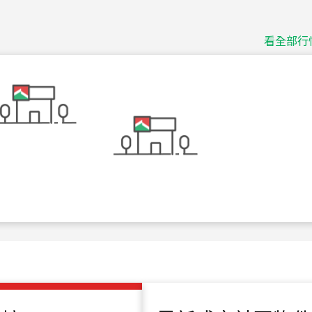
捷豹
台北市中山區長春路
看全部行
115
年
07
月 成交
十泉十美
台北市北投區光明路
115
年
07
月 成交
四維天廈
新竹市新竹市四維路
115
年
07
月 成交
菁英典藏
新竹市新竹市慈祥路
115
年
07
月 成交
長隄
新北市永和區環河西