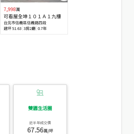
7,998
3,800
萬
萬
可看屋全坤１０１Ａ１九樓
信義區大空間美寓
台北市信義區信義路四段
台北市信義區大道路
建坪
51.63
3房2廳
0.7年
建坪
39.62
6房4廳(含加蓋)
51.9
雙園生活圈
近半年成交價
67.56
萬/坪