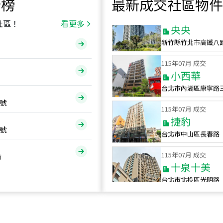
行榜
最新成交社區物件
115
年
07
月 成交
央央
社區！
看更多
新竹縣竹北市高鐵八
115
年
07
月 成交
小西華
台北市內湖區康寧路
115
年
07
月 成交
號
捷豹
台北市中山區長春路
號
115
年
07
月 成交
十泉十美
街
台北市北投區光明路
115
年
07
月 成交
四維天廈
新竹市新竹市四維路