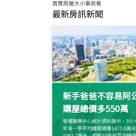
買賣房屋大小事就看
最新房訊新聞
新手爸爸不容易阿公
購屋總價多550萬
根據聯徵中心統計資料顯示，30~
年第一季平均購買總價1473.6
1063.2萬元，相較10年前平均購