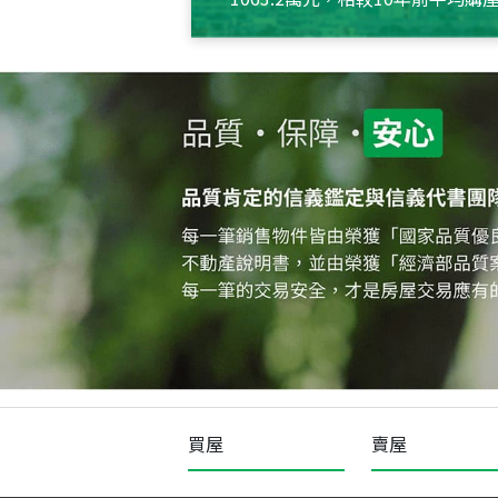
約550萬元，且貸款金額也多
買屋
賣屋