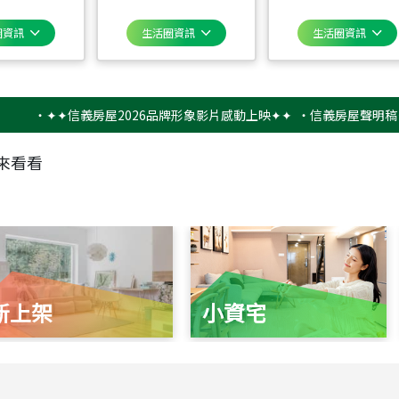
圈資訊
生活圈資訊
生活圈資訊
‧
✦✦信義房屋2026品牌形象影片感動上映✦✦
‧
信義房屋聲明稿－防詐
來看看
新上架
小資宅
115
年
07
月 成交