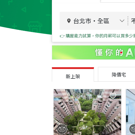
台北市
・
全區
👉 購屋能力試算，你的月薪可以買多少
降價宅
新上架