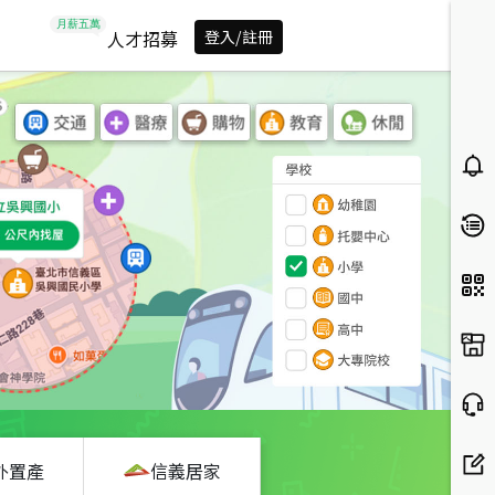
人才招募
登入/註冊
外置產
信義居家