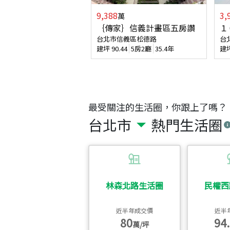
9,388
3,
萬
｛傳家｝信義計畫區五房讚
１
台北市信義區松德路
台
建坪
90.44
5房2廳
35.4年
建
最受關注的生活圈，你跟上了嗎？
台北市
熱門生活圈
林森北路生活圈
民權西
近半年成交價
近半
80
94.
萬/坪