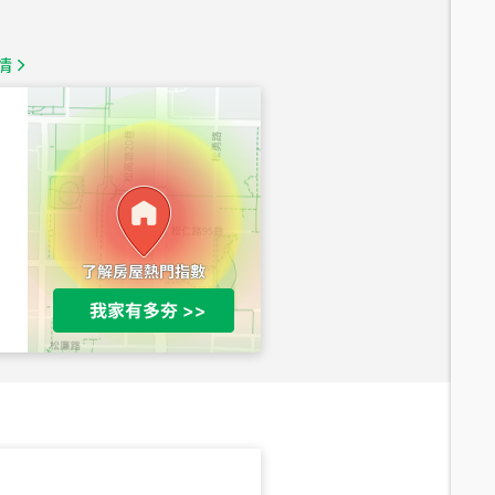
1,350
萬
情
總價
1,020
萬
總價
490
萬
總價
1,808
萬
總價
530
萬
路二段