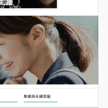
知識
總價
1,020
萬
總價
490
萬
總價
1,808
萬
集團與永續發展