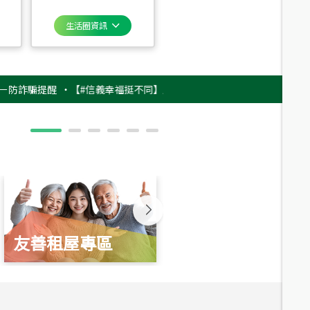
生活圈資訊
騙提醒
‧
【#信義幸福挺不同】用實力，讓升職免抽號碼牌！最新雇主品牌影片
友善租屋專區
新婚起家厝
總價