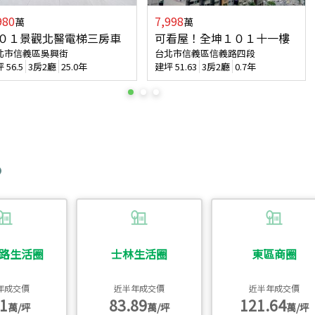
980
7,998
萬
萬
０１景觀北醫電梯三房車
可看屋！全坤１０１十一樓
北市信義區吳興街
台北市信義區信義路四段
坪
56.5
3房2廳
25.0年
建坪
51.63
3房2廳
0.7年
路生活圈
士林生活圈
東區商圈
年成交價
近半年成交價
近半年成交價
1
83.89
121.64
萬/坪
萬/坪
萬/坪