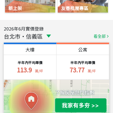
新上架
友善租屋專區
2026
年
6
月實價登錄
台北市
・
信義區
看全部
大樓
公寓
半年內平均單價
半年內平均單價
113.9
73.77
萬/坪
萬/坪