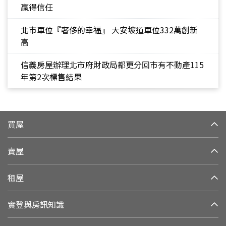
贏得信任
北市車位『奢侈的幸福』 大安坡道車位332萬創新
高
信義房屋辦理北市府財政局都更分回市有不動產115
年第2次標售結果
買屋
賣屋
租屋
實登與房訊知識