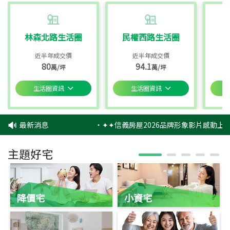
林森北路生活圈
民權西路生活圈
近半年成交價
近半年成交價
80
94.1
萬/坪
萬/坪
生活圈資訊
生活圈資訊
最新消息
‧
✦✦信義房屋2026品牌形象影片感動上映
主題好宅
降價宅
小資宅