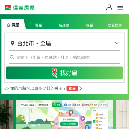
買屋
賣屋
新建案
租屋
信義居家
台北市
・
全區
找好屋
👉 你的月薪可以買多少錢的房子？
推薦