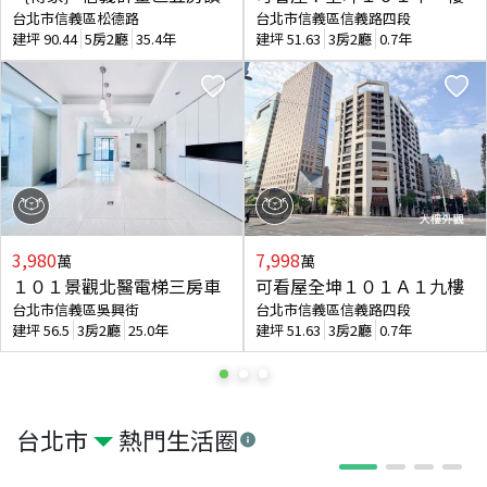
台北市信義區松德路
台北市信義區信義路四段
建坪
90.44
5房2廳
35.4年
建坪
51.63
3房2廳
0.7年
3,980
7,998
萬
萬
１０１景觀北醫電梯三房車
可看屋全坤１０１Ａ１九樓
台北市信義區吳興街
台北市信義區信義路四段
建坪
56.5
3房2廳
25.0年
建坪
51.63
3房2廳
0.7年
台北市
熱門生活圈