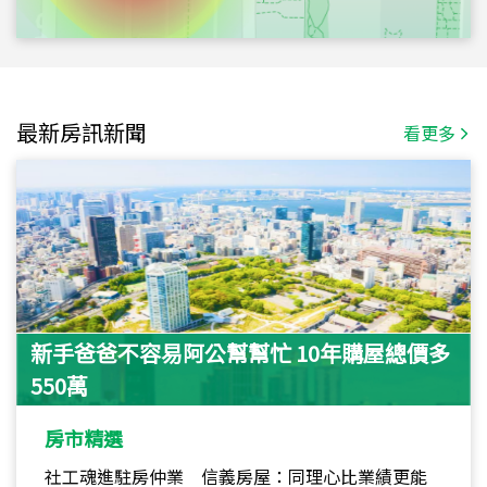
最新房訊新聞
看更多
新手爸爸不容易阿公幫幫忙 10年購屋總價多
550萬
房市精選
社工魂進駐房仲業 信義房屋：同理心比業績更能