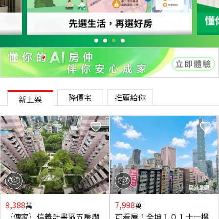
降價宅
推薦給你
新上架
9,388
7,998
萬
萬
｛傳家｝信義計畫區五房讚
可看屋！全坤１０１十一樓