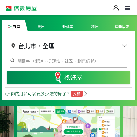
買屋
賣屋
新建案
租屋
信義居家
台北市
・
全區
找好屋
👉 你的月薪可以買多少錢的房子？
推薦