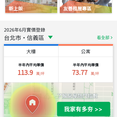
新上架
友善租屋專區
2026
年
6
月實價登錄
台北市
・
信義區
看全部
大樓
公寓
半年內平均單價
半年內平均單價
113.9
73.77
萬/坪
萬/坪