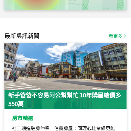
最新房訊新聞
看更多
新手爸爸不容易阿公幫幫忙 10年購屋總價多
550萬
房市精選
社工魂進駐房仲業 信義房屋：同理心比業績更能