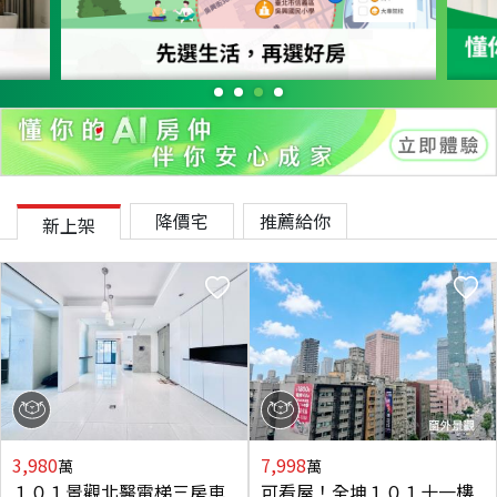
降價宅
推薦給你
新上架
3,980
7,998
萬
萬
１０１景觀北醫電梯三房車
可看屋！全坤１０１十一樓