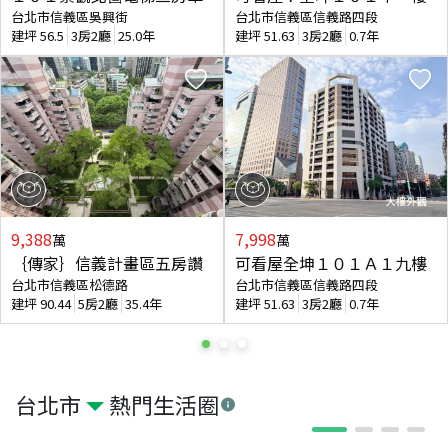
台北市信義區吳興街
台北市信義區信義路四段
建坪
56.5
3房2廳
25.0年
建坪
51.63
3房2廳
0.7年
9,388
7,998
萬
萬
｛傳家｝信義計畫區五房讚
可看屋全坤１０１Ａ１九樓
台北市信義區松德路
台北市信義區信義路四段
建坪
90.44
5房2廳
35.4年
建坪
51.63
3房2廳
0.7年
台北市
熱門生活圈