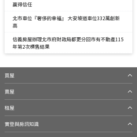
贏得信任
北市車位『奢侈的幸福』 大安坡道車位332萬創新
高
信義房屋辦理北市府財政局都更分回市有不動產115
年第2次標售結果
買屋
賣屋
租屋
實登與房訊知識