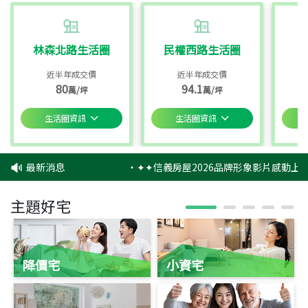
林森北路生活圈
民權西路生活圈
近半年成交價
近半年成交價
80
94.1
萬/坪
萬/坪
生活圈資訊
生活圈資訊
最新消息
‧
✦✦信義房屋2026品牌形象影片感動上映
主題好宅
降價宅
小資宅