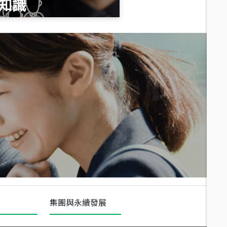
知識
總價
1,020
萬
總價
490
萬
總價
1,808
萬
集團與永續發展