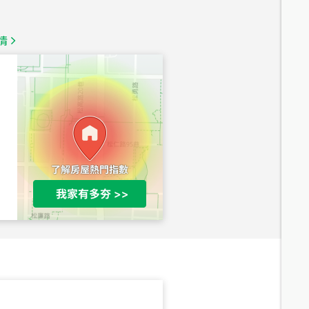
1,350
萬
情
總價
1,020
萬
總價
490
萬
總價
1,808
萬
總價
530
萬
路二段