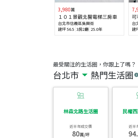
3,980
7,
萬
１０１景觀北醫電梯三房車
可
台北市信義區吳興街
台
建坪
56.5
3房2廳
25.0年
建
最受關注的生活圈，你跟上了嗎？
台北市
熱門生活圈
林森北路生活圈
民權西
近半年成交價
近半
80
94.
萬/坪