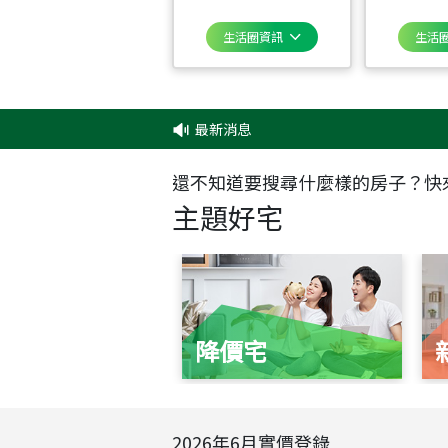
生活圈資訊
生活
最新消息
‧
還不知道要搜尋什麼樣的房子？快
主題好宅
降價宅
2026
年
6
月實價登錄