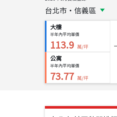
台北市
・
信義區
大樓
半年內平均單價
113.9
萬/坪
公寓
半年內平均單價
73.77
萬/坪