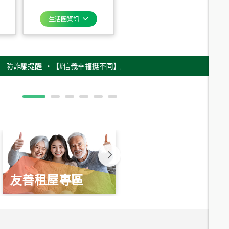
生活圈資訊
騙提醒
‧
【#信義幸福挺不同】用實力，讓升職免抽號碼牌！最新雇主品牌影片
友善租屋專區
新婚起家厝
總價