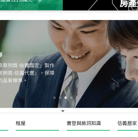
房產
115
年
07
月 成交
十泉十美
台北市北投區光明路
115
年
07
月 成交
四維天廈
新竹市新竹市四維路
115
年
07
月 成交
菁英典藏
新竹市新竹市慈祥路
租屋
實登與房訊知識
信義居家