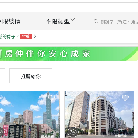
不限總價
不限類型
錢的房子？
推薦
推薦給你