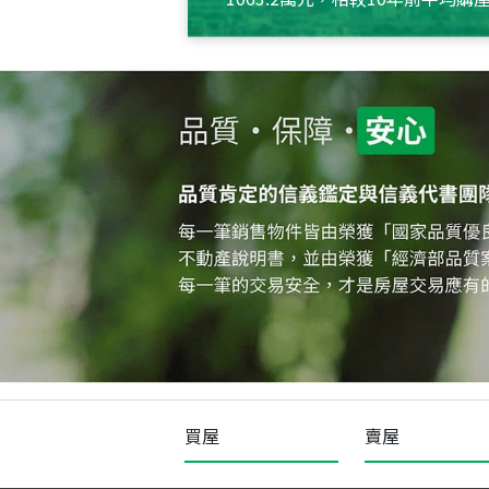
約550萬元，且貸款金額也多
買屋
賣屋