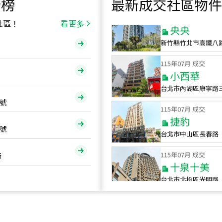
行榜
最新成交社區物件
115
年
07
月 成交
央央
社區！
看更多
新竹縣竹北市高鐵八
115
年
07
月 成交
小西華
台北市內湖區康寧路
115
年
07
月 成交
號
捷豹
台北市中山區長春路
號
115
年
07
月 成交
十泉十美
街
台北市北投區光明路
115
年
07
月 成交
四維天廈
新竹市新竹市四維路