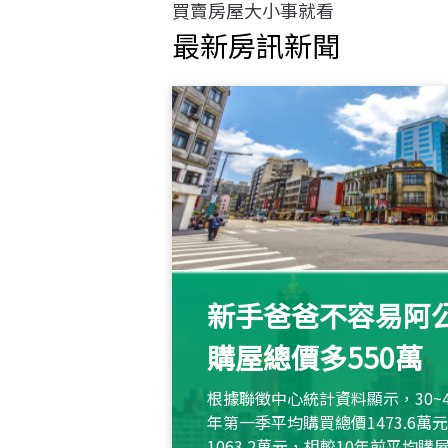
買賣房屋大小事就看
最新房訊新聞
新手爸爸不容易阿公
購屋總價多550萬
根據聯徵中心統計資料顯示，30~
年第一季平均購買總價1473.6
1063.2萬元，相較10年前平均購