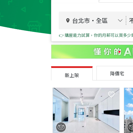
台北市
・
全區
👉 購屋能力試算，你的月薪可以買多少
降價宅
新上架