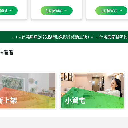
圈資訊
生活圈資訊
生活圈資訊
✦✦信義房屋2026品牌形象影片感動上映✦✦
‧
信義房屋聲明稿－防詐
來看看
新上架
小資宅
115
年
07
月 成交