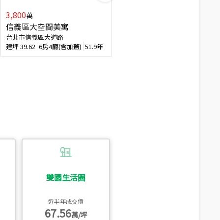
3,800
2,088
萬
萬
信義區大空間美寓
博愛精妝成家易
台北市信義區大道路
台北市信義區虎林街
建坪
39.62
6房4廳(含加蓋)
51.9年
建坪
20.47
3房2廳
56.4年
雙園生活圈
近半年成交價
67.56
萬/坪