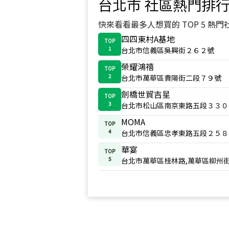
台北市
社區熱門排
快來看看最多人想買的 TOP 5 熱門
四四東村A基地
TOP
1
台北市信義區吳興街２６２號
榮耀鴻禧
TOP
2
台北市萬華區貴陽街二段７９號
劍橋世貿吉星
TOP
3
台北市松山區南京東路五段３３０
MOMA
TOP
4
台北市信義區忠孝東路五段２５８
華宴
TOP
5
台北市萬華區桂林路,萬華區柳州