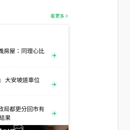
總價
1,808
萬
看更多
總價
530
萬
路二段
義房屋：同理心比
總價
5,800
萬
路
』 大安坡道車位
總價
1,938
萬
三段
政局都更分回市有
總價
售結果
1,350
萬