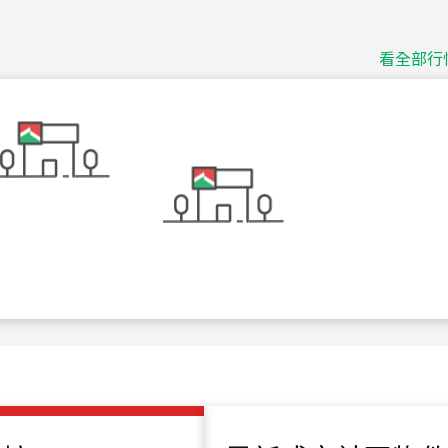
捷豹
台北市中山區長春路
看全部行
115
年
07
月 成交
十泉十美
台北市北投區光明路
115
年
07
月 成交
四維天廈
新竹市新竹市四維路
115
年
07
月 成交
菁英典藏
新竹市新竹市慈祥路
115
年
07
月 成交
長隄
新北市永和區環河西