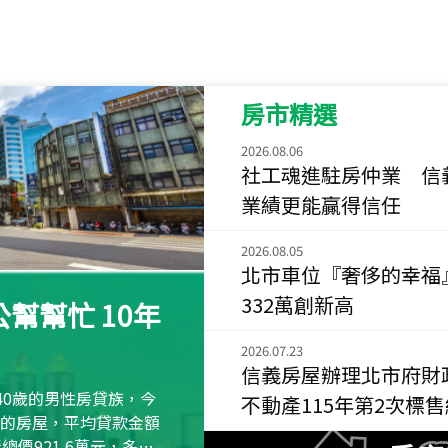
115
年
07
月 成交
菁英典藏
新竹市新竹市慈祥路
房市精選
115
年
07
月 成交
長隄
2026.08.06
新北市永和區環河西
社工魂進駐房仲業 信
業績更能贏得信任
115
年
07
月 成交
央央
2026.08.05
新竹縣竹北市高鐵八
北市車位『奢侈的幸福
115
年
07
月 成交
332萬創新高
幫幫忙 10年
小西華
台北市內湖區康寧路
2026.07.23
信義房屋辦理北市府財
115
年
07
月 成交
40歲的男性房貸族，今
不動產115年第2次標
捷豹
萬元的房屋，平均貸款金額
台北市中山區長春路
屋總價921.6萬元，多出