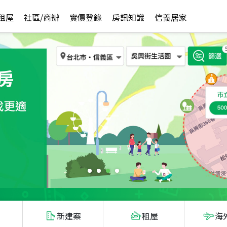
租屋
社區/商辦
實價登錄
房訊知識
信義居家
新建案
租屋
海