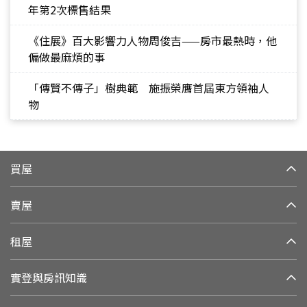
年第2次標售結果
《住展》百大影響力人物周俊吉——房市最熱時，他
偏做最麻煩的事
「傳賢不傳子」樹典範 施振榮膺首屆東方領袖人
物
買屋
賣屋
租屋
實登與房訊知識