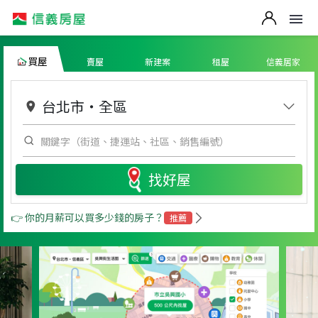
買屋
賣屋
新建案
租屋
信義居家
台北市
・
全區
找好屋
👉 你的月薪可以買多少錢的房子？
推薦