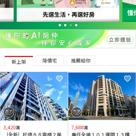
降價宅
推薦給你
新上架
3,420
7,688
萬
萬
｛全新｝松德８８電梯２房
專任全坤１０１邊間１３樓