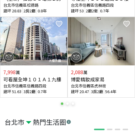
台北市信義區松德路
台北市信義區信義路四段
建坪
28.83
2房2廳
0.8年
建坪
53
2廳2衛
0.7年
7,998
2,088
萬
萬
可看屋全坤１０１Ａ１九樓
博愛精妝成家易
台北市信義區信義路四段
台北市信義區虎林街
建坪
51.63
3房2廳
0.7年
建坪
20.47
3房2廳
56.4年
台北市
熱門生活圈