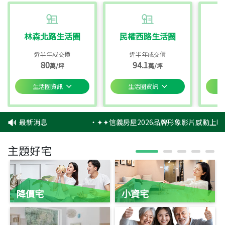
林森北路生活圈
民權西路生活圈
近半年成交價
近半年成交價
80
94.1
萬/坪
萬/坪
生活圈資訊
生活圈資訊
最新消息
‧
✦✦信義房屋2026品牌形象影片感動上映
主題好宅
降價宅
小資宅