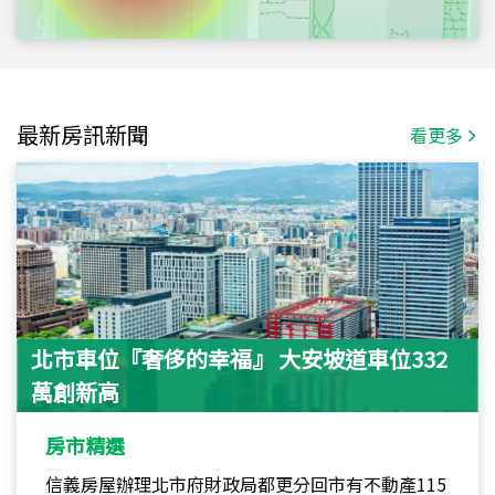
最新房訊新聞
看更多
北市車位『奢侈的幸福』 大安坡道車位332
萬創新高
房市精選
信義房屋辦理北市府財政局都更分回市有不動產115