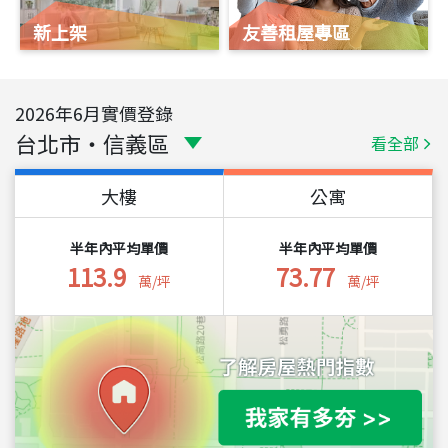
新上架
友善租屋專區
2026
年
6
月實價登錄
台北市
・
信義區
看全部
大樓
公寓
半年內平均單價
半年內平均單價
113.9
73.77
萬/坪
萬/坪