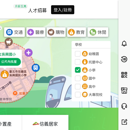
人才招募
登入/註冊
外置產
信義居家