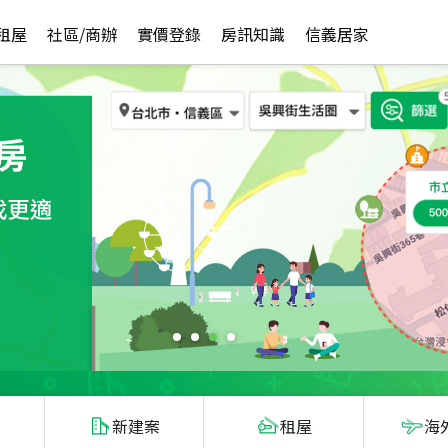
租屋
社區/商辦
實價登錄
房訊知識
信義居家
新建案
租屋
海