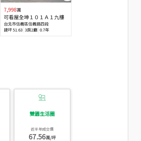
7,998
3,800
萬
萬
可看屋全坤１０１Ａ１九樓
信義區大空間美寓
台北市信義區信義路四段
台北市信義區大道路
建坪
51.63
3房2廳
0.7年
建坪
39.62
6房4廳(含加蓋)
51.9
雙園生活圈
近半年成交價
67.56
萬/坪