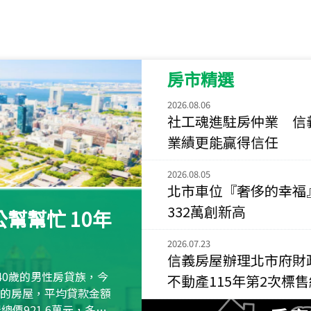
115
年
07
月 成交
菁英典藏
新竹市新竹市慈祥路
房市精選
115
年
07
月 成交
長隄
2026.08.06
新北市永和區環河西
社工魂進駐房仲業 信
業績更能贏得信任
115
年
07
月 成交
央央
2026.08.05
新竹縣竹北市高鐵八
北市車位『奢侈的幸福
332萬創新高
115
年
07
月 成交
幫幫忙 10年
小西華
台北市內湖區康寧路
2026.07.23
信義房屋辦理北市府財
115
年
07
月 成交
40歲的男性房貸族，今
不動產115年第2次標
捷豹
萬元的房屋，平均貸款金額
台北市中山區長春路
屋總價921.6萬元，多出