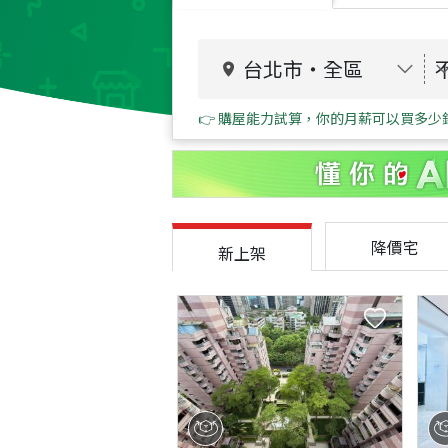
台北市
・
全區
👉 購屋能力試算，你的月薪可以買多少
降價宅
新上架