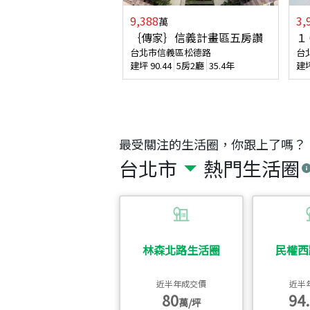
9,388
3,
萬
｛傳家｝信義計畫區五房讚
１
台北市信義區松德路
台
建坪
90.44
5房2廳
35.4年
建
最受關注的生活圈，你跟上了嗎？
台北市
熱門生活圈
林森北路生活圈
民權西
近半年成交價
近半
80
94.
萬/坪