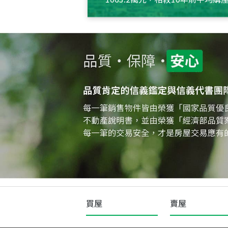
約550萬元，且貸款金額也多
買屋
賣屋