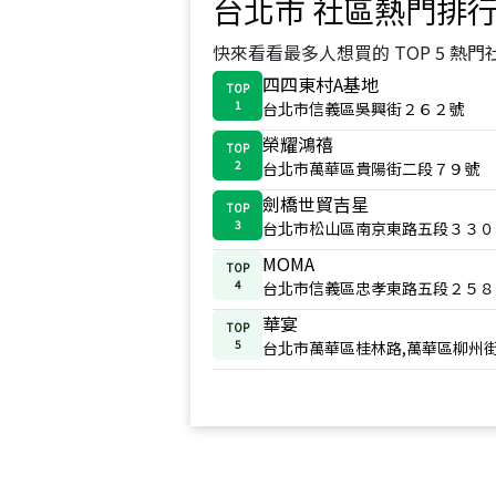
台北市
社區熱門排
快來看看最多人想買的 TOP 5 熱門
四四東村A基地
TOP
1
台北市信義區吳興街２６２號
榮耀鴻禧
TOP
2
台北市萬華區貴陽街二段７９號
劍橋世貿吉星
TOP
3
台北市松山區南京東路五段３３０
MOMA
TOP
4
台北市信義區忠孝東路五段２５８
華宴
TOP
5
台北市萬華區桂林路,萬華區柳州