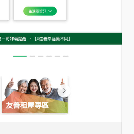
生活圈資訊
騙提醒
‧
【#信義幸福挺不同】用實力，讓升職免抽號碼牌！最新雇主品牌影
友善租屋專區
新婚起家厝