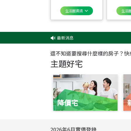
生活圈資訊
生活
最新消息
還不知道要搜尋什麼樣的房子？快
主題好宅
降價宅
2026
年
6
月實價登錄