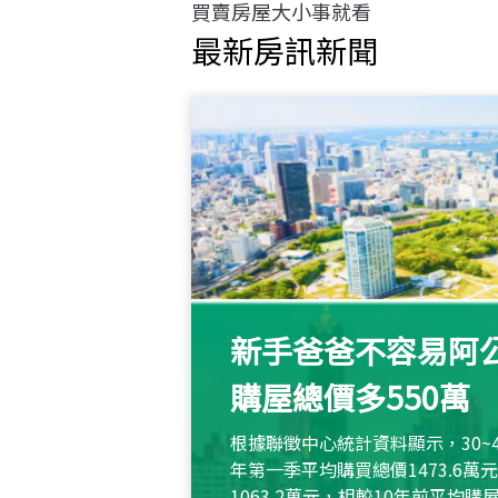
買賣房屋大小事就看
最新房訊新聞
新手爸爸不容易阿公
購屋總價多550萬
根據聯徵中心統計資料顯示，30~
年第一季平均購買總價1473.6
1063.2萬元，相較10年前平均購