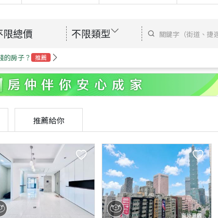
不限總價
不限類型
錢的房子？
推薦
推薦給你