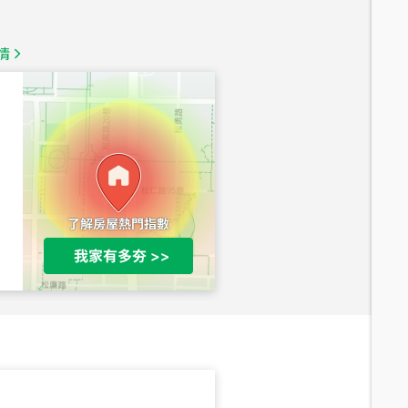
總價
1,350
萬
情
總價
1,020
萬
總價
490
萬
總價
1,808
萬
總價
530
萬
路二段