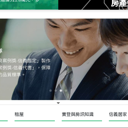
房產
115
年
07
月 成交
十泉十美
台北市北投區光明路
115
年
07
月 成交
四維天廈
新竹市新竹市四維路
115
年
07
月 成交
菁英典藏
新竹市新竹市慈祥路
租屋
實登與房訊知識
信義居家