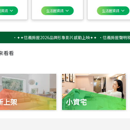
圈資訊
生活圈資訊
生活圈資訊
‧
✦✦信義房屋2026品牌形象影片感動上映✦✦
‧
信義房屋聲明稿－防詐
來看看
新上架
小資宅