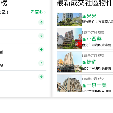
行榜
最新成交社區物件
115
年
07
月 成交
央央
社區！
看更多
新竹縣竹北市高鐵八
115
年
07
月 成交
小西華
台北市內湖區康寧路
115
年
07
月 成交
號
捷豹
台北市中山區長春路
號
115
年
07
月 成交
十泉十美
街
台北市北投區光明路
115
年
07
月 成交
四維天廈
新竹市新竹市四維路