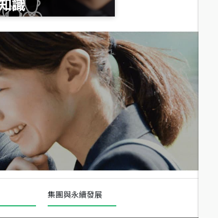
知識
總價
1,020
萬
總價
490
萬
總價
1,808
萬
集團與永續發展