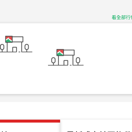
115
年
07
月 成交
捷豹
台北市中山區長春路
看全部行
115
年
07
月 成交
十泉十美
台北市北投區光明路
115
年
07
月 成交
四維天廈
新竹市新竹市四維路
115
年
07
月 成交
菁英典藏
新竹市新竹市慈祥路
115
年
07
月 成交
長隄
新北市永和區環河西