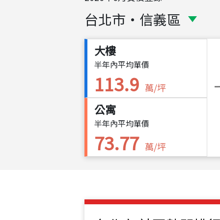
台北市
・
信義區
大樓
半年內平均單價
113.9
萬/坪
公寓
半年內平均單價
73.77
萬/坪