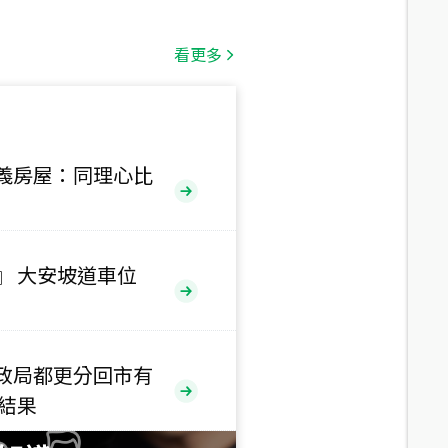
總價
1,808
萬
看更多
總價
530
萬
路二段
義房屋：同理心比
總價
5,800
萬
路
』 大安坡道車位
總價
1,938
萬
三段
政局都更分回市有
總價
售結果
1,350
萬