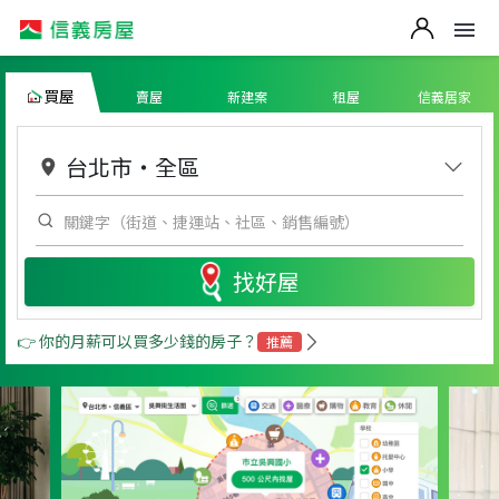
買屋
賣屋
新建案
租屋
信義居家
台北市
・
全區
找好屋
👉 你的月薪可以買多少錢的房子？
推薦