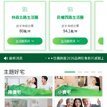
林森北路生活圈
民權西路生活圈
近半年成交價
近半年成交價
80
94.1
萬/坪
萬/坪
生活圈資訊
生活圈資訊
最新消息
‧
✦✦信義房屋2026品牌形象影片感動上映
主題好宅
降價宅
小資宅