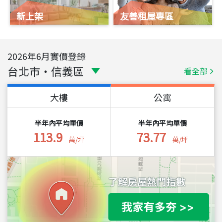
新上架
友善租屋專區
2026
年
6
月實價登錄
台北市
・
信義區
看全部
大樓
公寓
半年內平均單價
半年內平均單價
113.9
73.77
萬/坪
萬/坪