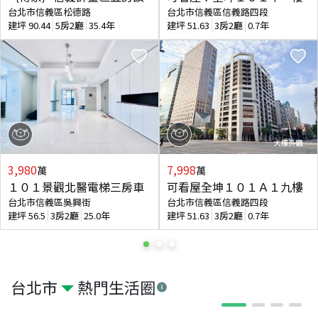
台北市信義區松德路
台北市信義區信義路四段
建坪
90.44
5房2廳
35.4年
建坪
51.63
3房2廳
0.7年
3,980
7,998
萬
萬
１０１景觀北醫電梯三房車
可看屋全坤１０１Ａ１九樓
台北市信義區吳興街
台北市信義區信義路四段
建坪
56.5
3房2廳
25.0年
建坪
51.63
3房2廳
0.7年
台北市
熱門生活圈