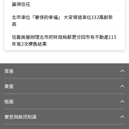
贏得信任
北市車位『奢侈的幸福』 大安坡道車位332萬創新
高
信義房屋辦理北市府財政局都更分回市有不動產115
年第2次標售結果
買屋
賣屋
租屋
實登與房訊知識