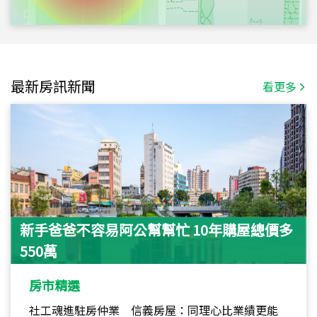
最新房訊新聞
看更多
新手爸爸不容易阿公幫幫忙 10年購屋總價多
550萬
房市精選
社工魂進駐房仲業 信義房屋：同理心比業績更能