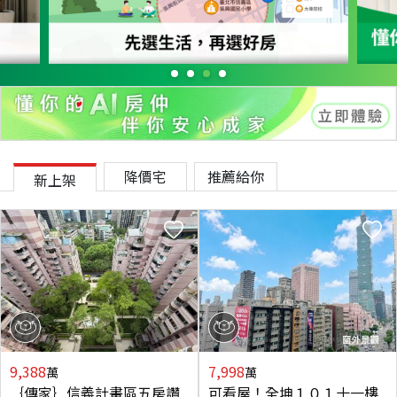
降價宅
推薦給你
新上架
9,388
7,998
萬
萬
｛傳家｝信義計畫區五房讚
可看屋！全坤１０１十一樓