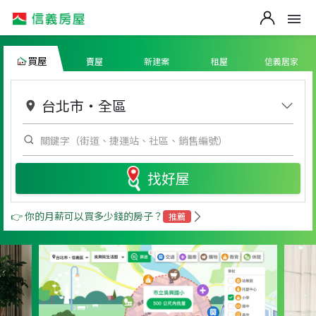
買屋
賣屋
新建案
租屋
信義居家
台北市
・
全區
找好屋
👉 你的月薪可以買多少錢的房子？
推薦