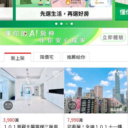
降價宅
推薦給你
新上架
3,980
7,998
萬
萬
１０１景觀北醫電梯三房車
可看屋！全坤１０１十一樓