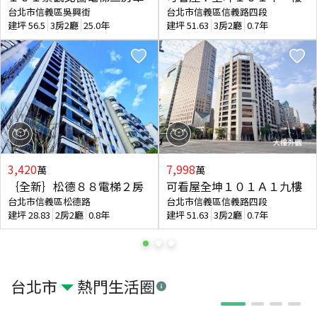
台北市信義區吳興街
台北市信義區信義路四段
建坪
56.5
3房2廳
25.0年
建坪
51.63
3房2廳
0.7年
3,420
7,998
萬
萬
｛全新｝松德８８電梯２房
可看屋全坤１０１Ａ１九樓
台北市信義區松德路
台北市信義區信義路四段
建坪
28.83
2房2廳
0.8年
建坪
51.63
3房2廳
0.7年
台北市
熱門生活圈