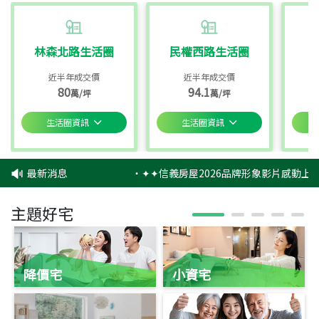
林森北路生活圈
民權西路生活圈
近半年成交價
近半年成交價
80
94.1
萬/坪
萬/坪
生活圈資訊
生活圈資訊
最新消息
‧
✦✦信義房屋2026品牌形象影片感動上映
主題好宅
降價宅
小資宅