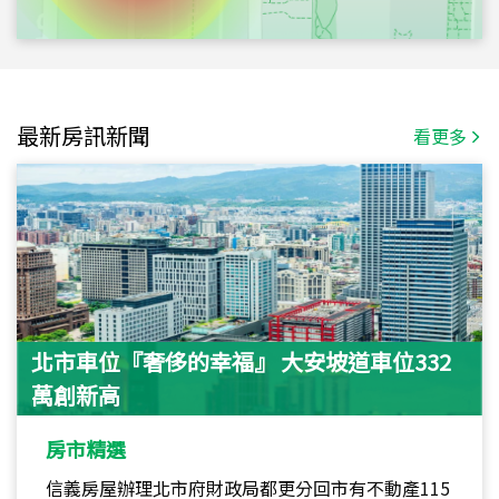
最新房訊新聞
看更多
北市車位『奢侈的幸福』 大安坡道車位332
萬創新高
房市精選
信義房屋辦理北市府財政局都更分回市有不動產115