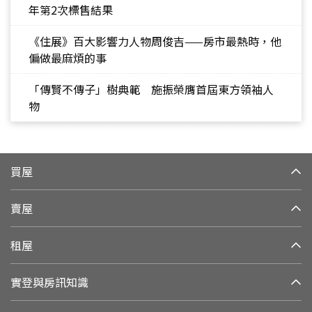
年第2次標售結果
《住展》百大影響力人物周俊吉——房市最熱時，他
偏做最麻煩的事
「傳賢不傳子」樹典範 施振榮膺首屆東方領袖人
物
買屋
賣屋
租屋
實登與房訊知識