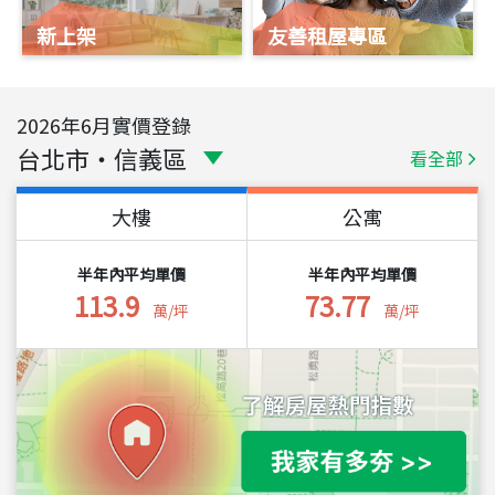
新上架
友善租屋專區
2026
年
6
月實價登錄
台北市
・
信義區
看全部
大樓
公寓
半年內平均單價
半年內平均單價
113.9
73.77
萬/坪
萬/坪