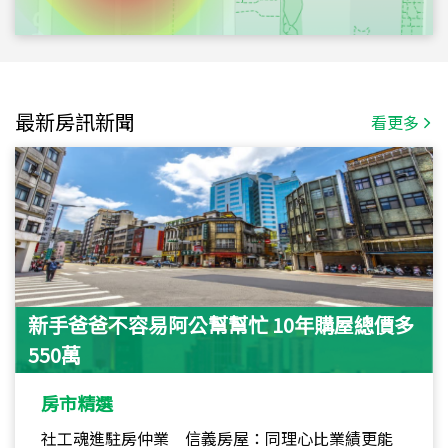
最新房訊新聞
看更多
新手爸爸不容易阿公幫幫忙 10年購屋總價多
550萬
房市精選
社工魂進駐房仲業 信義房屋：同理心比業績更能