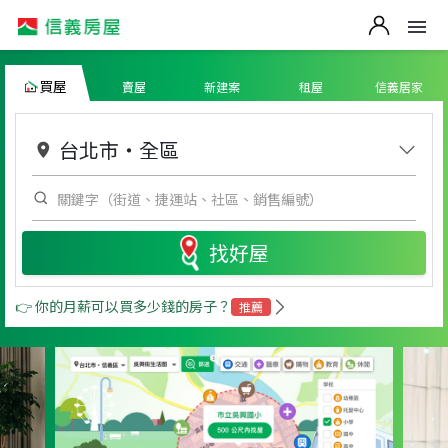
買屋
賣屋
新建案
租屋
信義居家
台北市
・
全區
找好屋
👉 你的月薪可以買多少錢的房子？
推薦