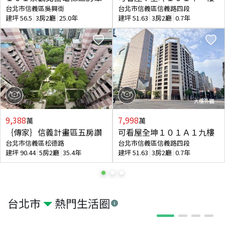
台北市信義區吳興街
台北市信義區信義路四段
建坪
56.5
3房2廳
25.0年
建坪
51.63
3房2廳
0.7年
9,388
7,998
萬
萬
｛傳家｝信義計畫區五房讚
可看屋全坤１０１Ａ１九樓
台北市信義區松德路
台北市信義區信義路四段
建坪
90.44
5房2廳
35.4年
建坪
51.63
3房2廳
0.7年
台北市
熱門生活圈