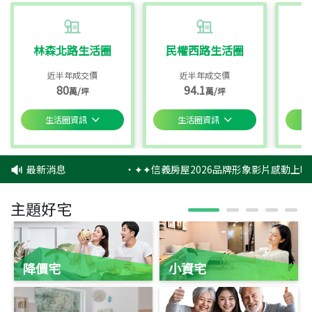
林森北路生活圈
民權西路生活圈
近半年成交價
近半年成交價
80
94.1
萬/坪
萬/坪
生活圈資訊
生活圈資訊
最新消息
‧
✦✦信義房屋2026品牌形象影片感動上映
主題好宅
降價宅
小資宅