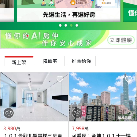
降價宅
推薦給你
新上架
3,980
7,998
萬
萬
１０１景觀北醫電梯三房車
可看屋！全坤１０１十一樓