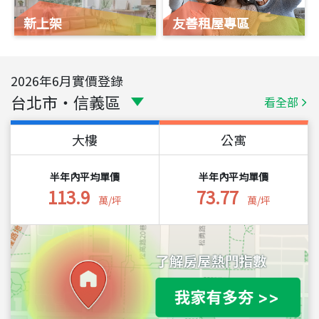
新上架
友善租屋專區
2026
年
6
月實價登錄
台北市
・
信義區
看全部
大樓
公寓
半年內平均單價
半年內平均單價
113.9
73.77
萬/坪
萬/坪