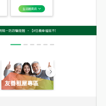
生活圈資訊
詐騙提醒
‧
【#信義幸福挺不同】用實力，讓升職免抽號碼牌！最新雇主品牌
友善租屋專區
新婚起家厝
總價