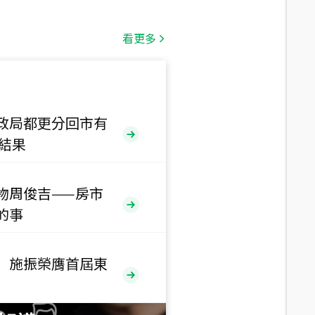
總價
1,808
萬
看更多
總價
530
萬
路二段
政局都更分回市有
售結果
總價
5,800
萬
路
物周俊吉——房市
的事
總價
1,938
萬
三段
 施振榮膺首屆東
總價
1,350
萬