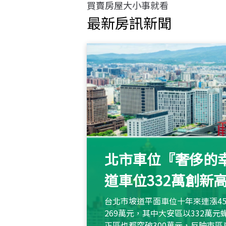
買賣房屋大小事就看
最新房訊新聞
北市車位『奢侈的幸
道車位332萬創新
台北市坡道平面車位十年來連漲45
269萬元，其中大安區以332萬
正區也都突破300萬元，反映市