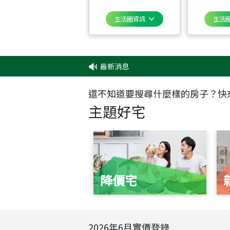
生活圈資訊
生活
最新消息
還不知道要搜尋什麼樣的房子？快
主題好宅
降價宅
2026
年
6
月實價登錄