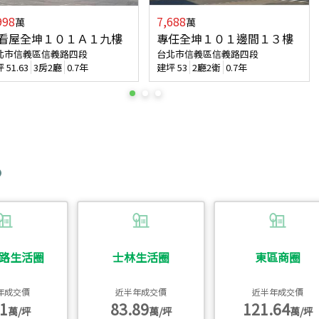
998
7,688
萬
萬
看屋全坤１０１Ａ１九樓
專任全坤１０１邊間１３樓
北市信義區信義路四段
台北市信義區信義路四段
坪
51.63
3房2廳
0.7年
建坪
53
2廳2衛
0.7年
路生活圈
士林生活圈
東區商圈
年成交價
近半年成交價
近半年成交價
1
83.89
121.64
萬/坪
萬/坪
萬/坪