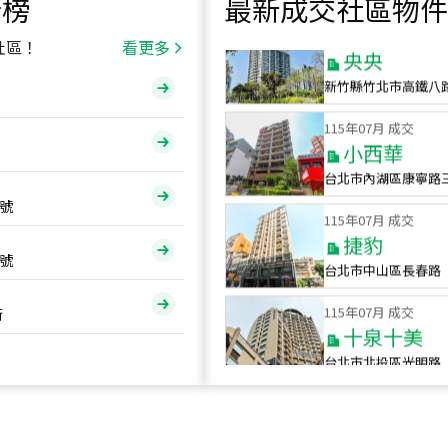
行榜
最新成交社區物件
115
年
07
月 成交
央央
社區！
看更多
新竹縣竹北市高鐵八
115
年
07
月 成交
小西華
台北市內湖區康寧路
115
年
07
月 成交
號
捷豹
台北市中山區長春路
號
115
年
07
月 成交
十泉十美
街
台北市北投區光明路
115
年
07
月 成交
四維天廈
新竹市新竹市四維路