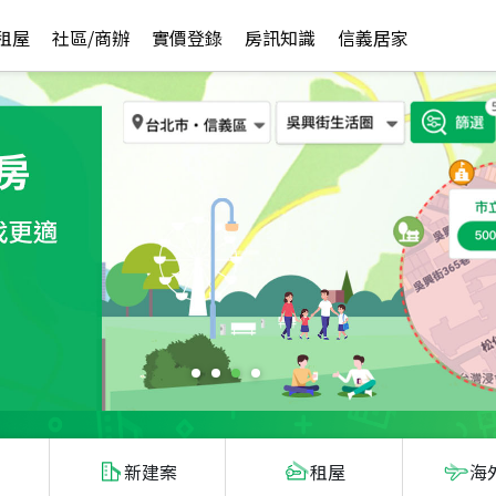
租屋
社區/商辦
實價登錄
房訊知識
信義居家
新建案
租屋
海