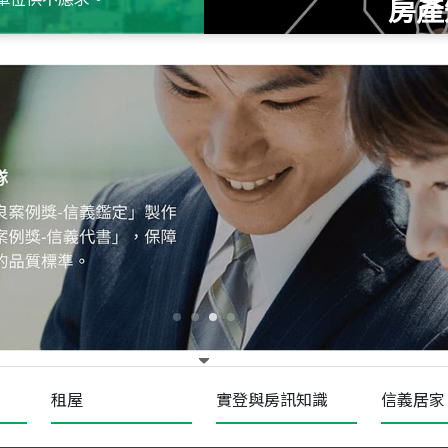
房產
115
年
07
月 成交
十泉十美
台北市北投區光明路
115
年
07
月 成交
四維天廈
新竹市新竹市四維路
115
年
07
月 成交
菁英典藏
新竹市新竹市慈祥路
租屋
實登與房訊知識
信義居家