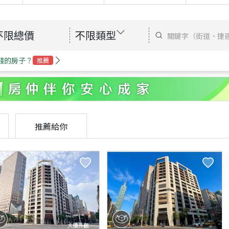
不限總價
不限類型
錢的房子？
推薦
推薦給你