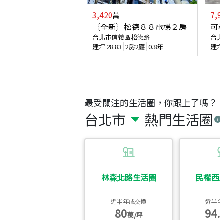
3,420
7,
萬
｛全新｝松德８８電梯２房
可
台北市信義區松德路
台
建坪
28.83
2房2廳
0.8年
建
最受關注的生活圈，你跟上了嗎？
台北市
熱門生活圈
林森北路生活圈
民權西
近半年成交價
近半
80
94.
萬/坪