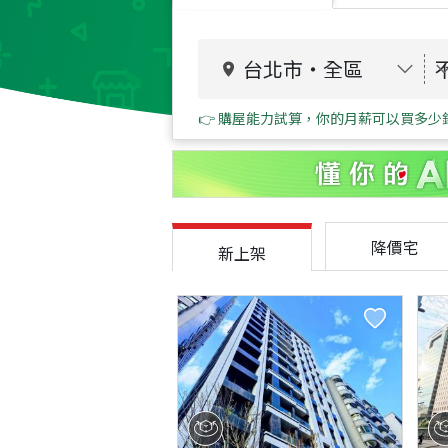
台北市
・
全區
👉 購屋能力試算，你的月薪可以買多少
降價宅
新上架