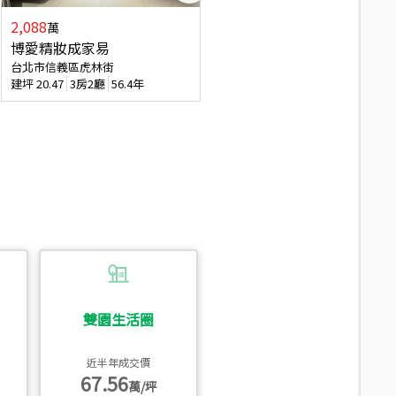
2,088
4,280
萬
萬
博愛精妝成家易
信義陽光自由露臺戶
台北市信義區虎林街
台北市信義區基隆路一段
建坪
20.47
3房2廳
56.4年
建坪
56.15
3房3廳
31.5年
雙園生活圈
近半年成交價
67.56
萬/坪