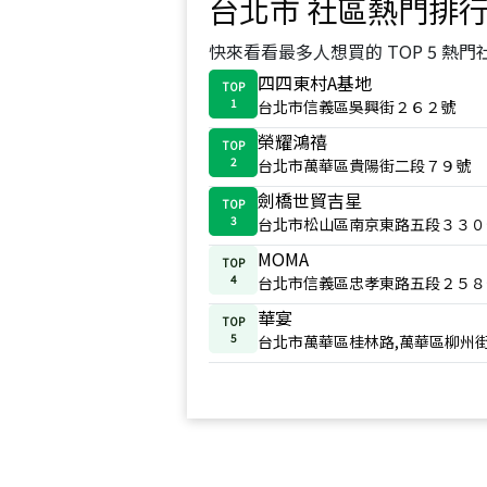
台北市
社區熱門排
快來看看最多人想買的 TOP 5 熱門
四四東村A基地
TOP
1
台北市信義區吳興街２６２號
榮耀鴻禧
TOP
2
台北市萬華區貴陽街二段７９號
劍橋世貿吉星
TOP
3
台北市松山區南京東路五段３３０
MOMA
TOP
4
台北市信義區忠孝東路五段２５８
華宴
TOP
5
台北市萬華區桂林路,萬華區柳州