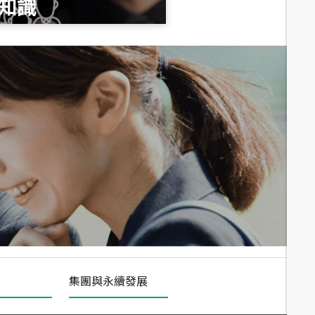
知識
總價
1,020
萬
總價
490
萬
總價
1,808
萬
集團與永續發展