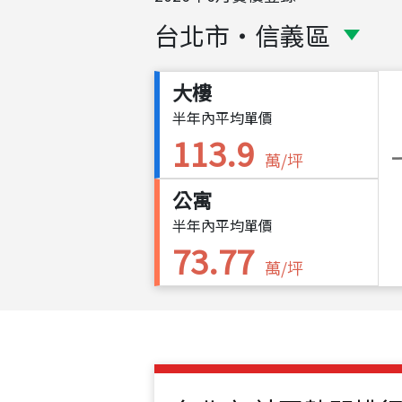
台北市
・
信義區
大樓
半年內平均單價
113.9
萬/坪
公寓
半年內平均單價
73.77
萬/坪