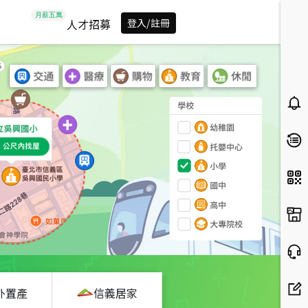
人才招募
登入/註冊
外置產
信義居家