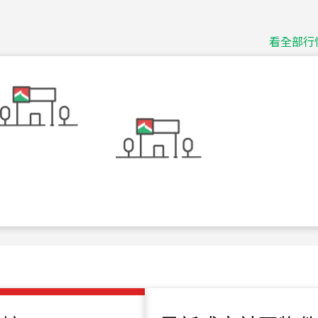
捷豹
台北市中山區長春路
看全部行
115
年
07
月 成交
十泉十美
台北市北投區光明路
115
年
07
月 成交
四維天廈
新竹市新竹市四維路
115
年
07
月 成交
菁英典藏
新竹市新竹市慈祥路
115
年
07
月 成交
長隄
新北市永和區環河西