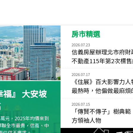
115
年
07
月 成交
菁英典藏
新竹市新竹市慈祥路
房市精選
115
年
07
月 成交
長隄
2026.07.23
新北市永和區環河西
信義房屋辦理北市府財
不動產115年第2次標
115
年
07
月 成交
央央
2026.07.17
新竹縣竹北市高鐵八
《住展》百大影響力人
115
年
07
月 成交
最熱時，他偏做最麻煩
福』 大安坡
小西華
高
台北市內湖區康寧路
2026.07.15
「傳賢不傳子」樹典範
115
年
07
月 成交
萬元，2025年均價來到
方領袖人物
捷豹
元蟬聯全市最貴，信義、中
台北市中山區長春路
區車位供不應求。