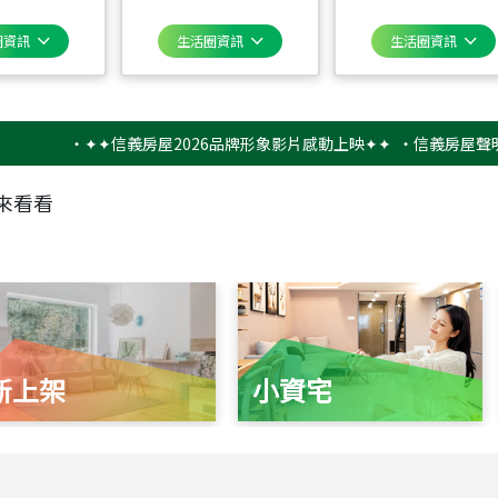
圈資訊
生活圈資訊
生活圈資訊
‧
✦✦信義房屋2026品牌形象影片感動上映✦✦
‧
信義房屋聲明稿－防
來看看
新上架
小資宅
115
年
07
月 成交