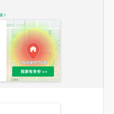
1,350
萬
情
總價
1,020
萬
總價
490
萬
總價
1,808
萬
總價
530
萬
路二段