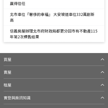
贏得信任
北市車位『奢侈的幸福』 大安坡道車位332萬創新
高
信義房屋辦理北市府財政局都更分回市有不動產115
年第2次標售結果
買屋
賣屋
租屋
實登與房訊知識