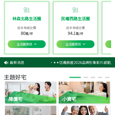
林森北路生活圈
民權西路生活圈
近半年成交價
近半年成交價
80
94.1
萬/坪
萬/坪
生活圈資訊
生活圈資訊
最新消息
‧
✦✦信義房屋2026品牌形象影片感動上
主題好宅
降價宅
小資宅