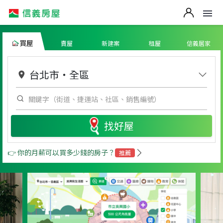
買屋
賣屋
新建案
租屋
信義居家
台北市
・
全區
找好屋
👉 你的月薪可以買多少錢的房子？
推薦