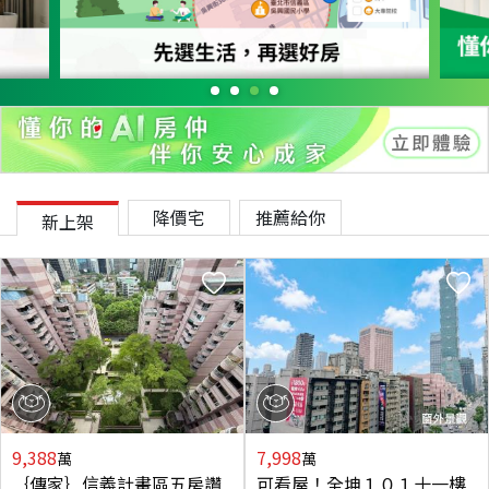
降價宅
推薦給你
新上架
9,388
7,998
萬
萬
｛傳家｝信義計畫區五房讚
可看屋！全坤１０１十一樓