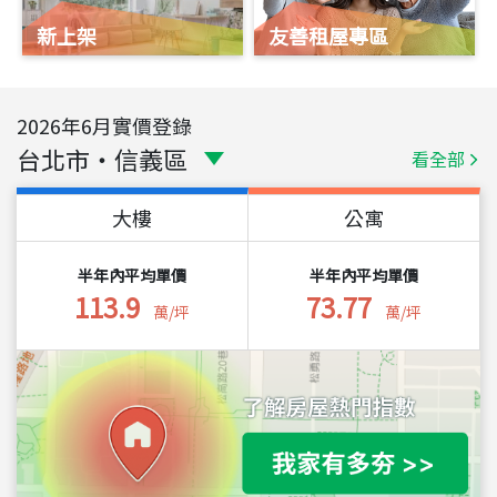
新上架
友善租屋專區
2026
年
6
月實價登錄
台北市
・
信義區
看全部
大樓
公寓
半年內平均單價
半年內平均單價
113.9
73.77
萬/坪
萬/坪