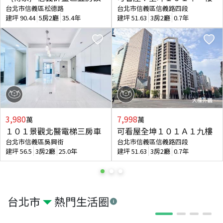
台北市信義區松德路
台北市信義區信義路四段
建坪
90.44
5房2廳
35.4年
建坪
51.63
3房2廳
0.7年
3,980
7,998
萬
萬
１０１景觀北醫電梯三房車
可看屋全坤１０１Ａ１九樓
台北市信義區吳興街
台北市信義區信義路四段
建坪
56.5
3房2廳
25.0年
建坪
51.63
3房2廳
0.7年
台北市
熱門生活圈