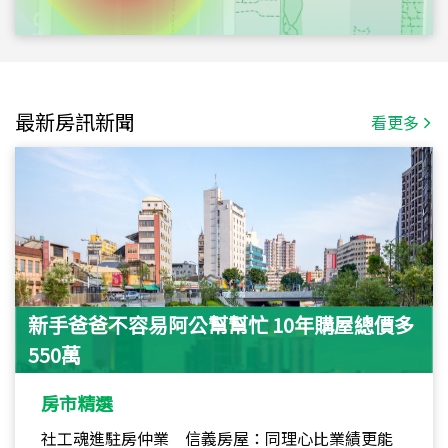
最新房訊新聞
看更多
新手爸爸不容易阿公幫幫忙 10年購屋總價多
550萬
房市精選
社工魂進駐房仲業 信義房屋：同理心比業績更能