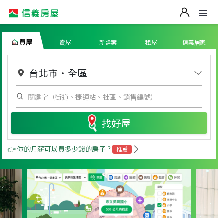
買屋
賣屋
新建案
租屋
信義居家
台北市
・
全區
找好屋
👉 你的月薪可以買多少錢的房子？
推薦