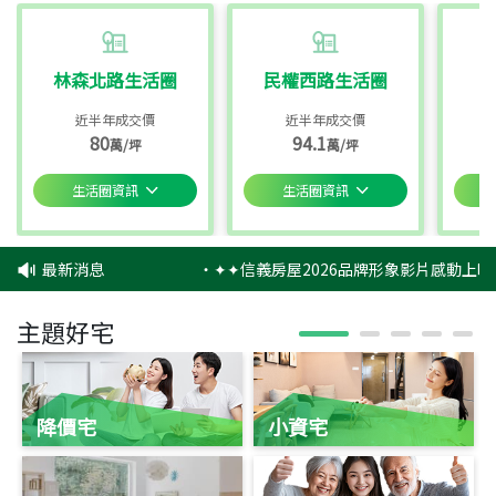
林森北路生活圈
民權西路生活圈
近半年成交價
近半年成交價
80
94.1
萬/坪
萬/坪
生活圈資訊
生活圈資訊
最新消息
‧
✦✦信義房屋2026品牌形象影片感動上映
主題好宅
降價宅
小資宅