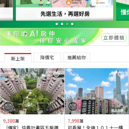
降價宅
推薦給你
新上架
9,388
7,998
萬
萬
｛傳家｝信義計畫區五房讚
可看屋！全坤１０１十一樓