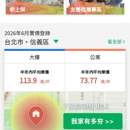
新上架
友善租屋專區
2026
年
6
月實價登錄
台北市
・
信義區
看全部
大樓
公寓
半年內平均單價
半年內平均單價
113.9
73.77
萬/坪
萬/坪