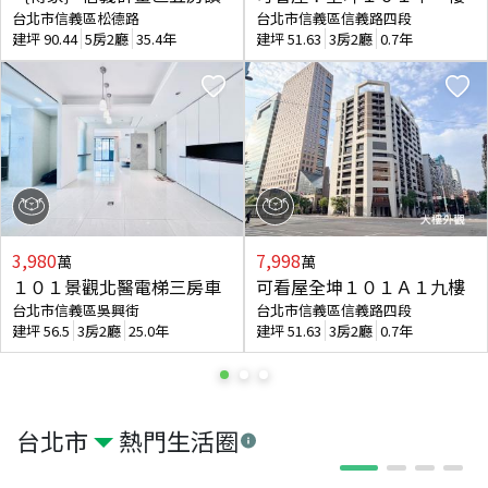
台北市信義區松德路
台北市信義區信義路四段
建坪
90.44
5房2廳
35.4年
建坪
51.63
3房2廳
0.7年
3,980
7,998
萬
萬
１０１景觀北醫電梯三房車
可看屋全坤１０１Ａ１九樓
台北市信義區吳興街
台北市信義區信義路四段
建坪
56.5
3房2廳
25.0年
建坪
51.63
3房2廳
0.7年
台北市
熱門生活圈