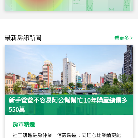
最新房訊新聞
看更多
新手爸爸不容易阿公幫幫忙 10年購屋總價多
550萬
房市精選
社工魂進駐房仲業 信義房屋：同理心比業績更能