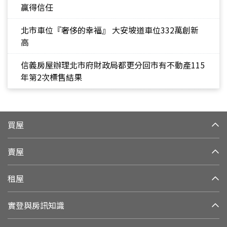
贏得信任
北市車位『奢侈的幸福』 大安坡道車位332萬創新
高
信義房屋辦理北市府財政局都更分回市有不動產115
年第2次標售結果
買屋
賣屋
租屋
實登與房訊知識