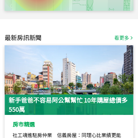
最新房訊新聞
看更多
新手爸爸不容易阿公幫幫忙 10年購屋總價多
550萬
房市精選
社工魂進駐房仲業 信義房屋：同理心比業績更能