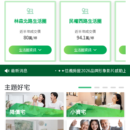
林森北路生活圈
民權西路生活圈
近半年成交價
近半年成交價
80
94.1
萬/坪
萬/坪
生活圈資訊
生活圈資訊
最新消息
‧
✦✦信義房屋2026品牌形象影片感動上映
主題好宅
降價宅
小資宅