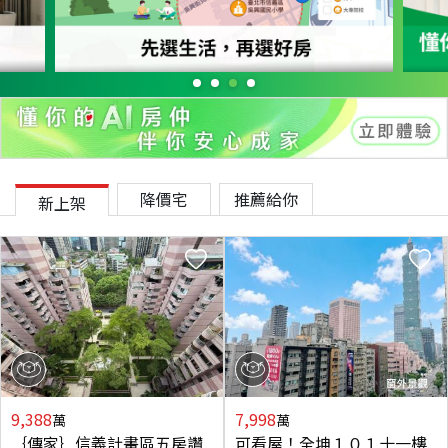
降價宅
推薦給你
新上架
9,388
7,998
萬
萬
｛傳家｝信義計畫區五房讚
可看屋！全坤１０１十一樓