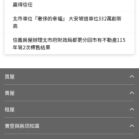
贏得信任
北市車位『奢侈的幸福』 大安坡道車位332萬創新
高
信義房屋辦理北市府財政局都更分回市有不動產115
年第2次標售結果
買屋
賣屋
租屋
實登與房訊知識