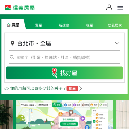
買屋
賣屋
新建案
租屋
信義居家
台北市
・
全區
找好屋
👉 你的月薪可以買多少錢的房子？
推薦