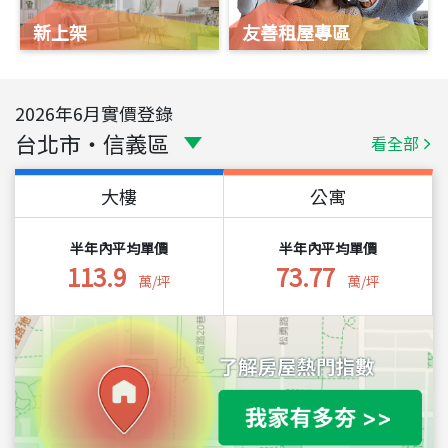
新上架
友善租屋專區
2026
年
6
月實價登錄
台北市
・
信義區
看全部
大樓
公寓
半年內平均單價
半年內平均單價
113.9
73.77
萬/坪
萬/坪