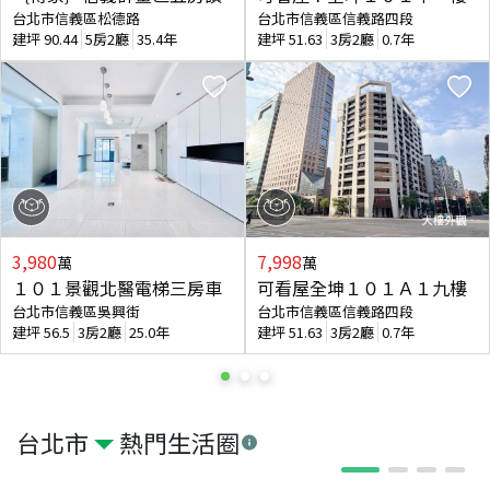
台北市信義區松德路
台北市信義區信義路四段
建坪
90.44
5房2廳
35.4年
建坪
51.63
3房2廳
0.7年
3,980
7,998
萬
萬
１０１景觀北醫電梯三房車
可看屋全坤１０１Ａ１九樓
台北市信義區吳興街
台北市信義區信義路四段
建坪
56.5
3房2廳
25.0年
建坪
51.63
3房2廳
0.7年
台北市
熱門生活圈