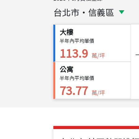
台北市
・
信義區
大樓
半年內平均單價
113.9
萬/坪
公寓
半年內平均單價
73.77
萬/坪