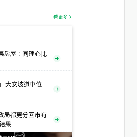
總價
1,808
萬
看更多
總價
530
萬
路二段
義房屋：同理心比
總價
5,800
萬
路
』 大安坡道車位
總價
1,938
萬
三段
政局都更分回市有
總價
售結果
1,350
萬