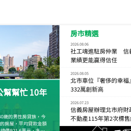
115
年
07
月 成交
菁英典藏
新竹市新竹市慈祥路
房市精選
115
年
07
月 成交
長隄
2026.08.06
新北市永和區環河西
社工魂進駐房仲業 信
業績更能贏得信任
115
年
07
月 成交
央央
2026.08.05
新竹縣竹北市高鐵八
北市車位『奢侈的幸福
332萬創新高
115
年
07
月 成交
幫幫忙 10年
小西華
台北市內湖區康寧路
2026.07.23
信義房屋辦理北市府財
115
年
07
月 成交
40歲的男性房貸族，今
不動產115年第2次標
捷豹
萬元的房屋，平均貸款金額
台北市中山區長春路
屋總價921.6萬元，多出