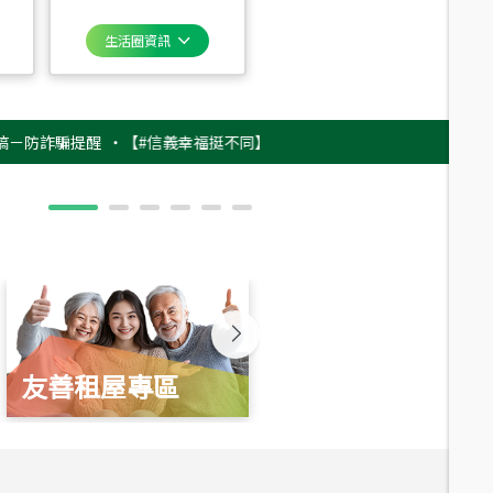
生活圈資訊
詐騙提醒
‧
【#信義幸福挺不同】用實力，讓升職免抽號碼牌！最新雇主品牌影
友善租屋專區
新婚起家厝