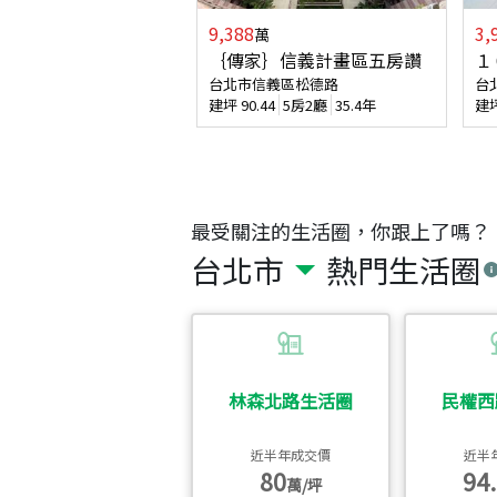
9,388
3,
萬
｛傳家｝信義計畫區五房讚
１
台北市信義區松德路
台
建坪
90.44
5房2廳
35.4年
建
最受關注的生活圈，你跟上了嗎？
台北市
熱門生活圈
林森北路生活圈
民權西
近半年成交價
近半
80
94.
萬/坪