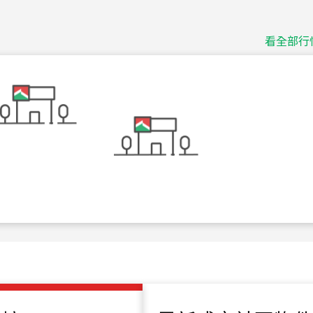
115
年
07
月 成交
捷豹
台北市中山區長春路
看全部行
115
年
07
月 成交
十泉十美
台北市北投區光明路
115
年
07
月 成交
四維天廈
新竹市新竹市四維路
115
年
07
月 成交
菁英典藏
新竹市新竹市慈祥路
115
年
07
月 成交
長隄
新北市永和區環河西