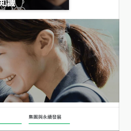
知識
總價
1,020
萬
總價
490
萬
總價
1,808
萬
集團與永續發展