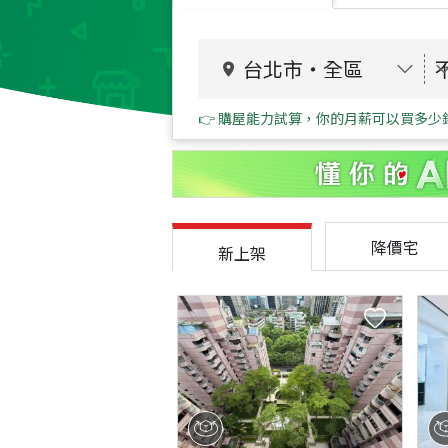
台北市
・
全區
👉 購屋能力試算，你的月薪可以買多少
降價宅
新上架