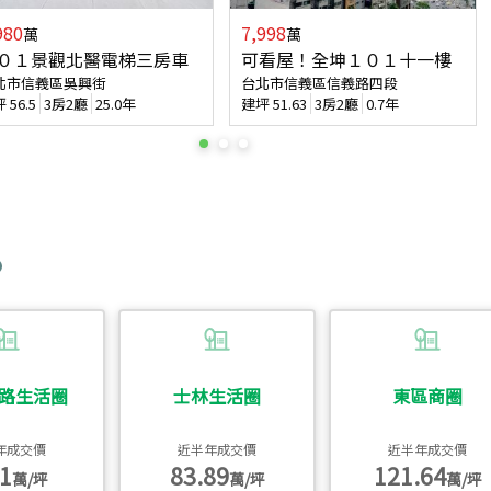
980
7,998
萬
萬
０１景觀北醫電梯三房車
可看屋！全坤１０１十一樓
北市信義區吳興街
台北市信義區信義路四段
坪
56.5
3房2廳
25.0年
建坪
51.63
3房2廳
0.7年
路生活圈
士林生活圈
東區商圈
年成交價
近半年成交價
近半年成交價
1
83.89
121.64
萬/坪
萬/坪
萬/坪