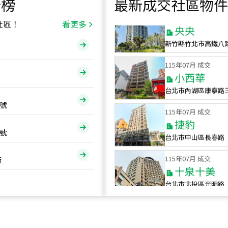
行榜
最新成交社區物件
115
年
07
月 成交
央央
社區！
看更多
新竹縣竹北市高鐵八
115
年
07
月 成交
小西華
台北市內湖區康寧路
115
年
07
月 成交
號
捷豹
台北市中山區長春路
號
115
年
07
月 成交
十泉十美
街
台北市北投區光明路
115
年
07
月 成交
四維天廈
新竹市新竹市四維路