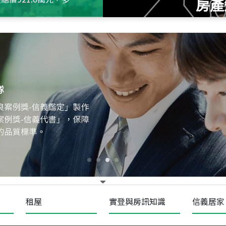
房產
115
年
07
月 成交
十泉十美
台北市北投區光明路
115
年
07
月 成交
四維天廈
新竹市新竹市四維路
115
年
07
月 成交
菁英典藏
新竹市新竹市慈祥路
租屋
實登與房訊知識
信義居家