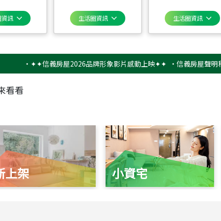
圈資訊
生活圈資訊
生活圈資訊
‧
✦✦信義房屋2026品牌形象影片感動上映✦✦
‧
信義房屋聲明稿－防
來看看
新上架
小資宅