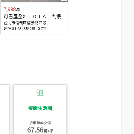
7,998
3,800
萬
萬
可看屋全坤１０１Ａ１九樓
信義區大空間美寓
台北市信義區信義路四段
台北市信義區大道路
建坪
51.63
3房2廳
0.7年
建坪
39.62
6房4廳(含加蓋)
51.9
雙園生活圈
近半年成交價
67.56
萬/坪