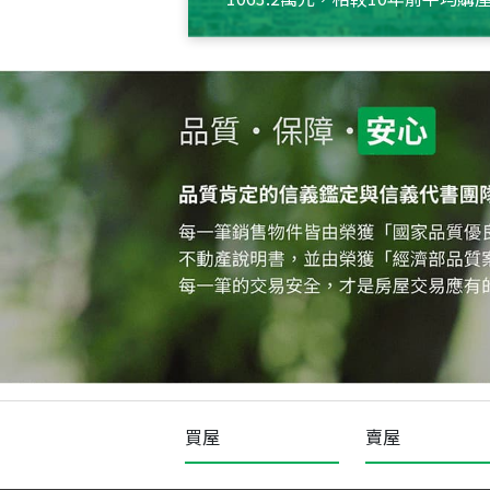
約550萬元，且貸款金額也多
買屋
賣屋