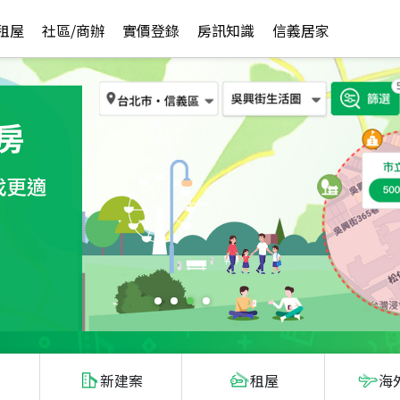
租屋
社區/商辦
實價登錄
房訊知識
信義居家
新建案
租屋
海