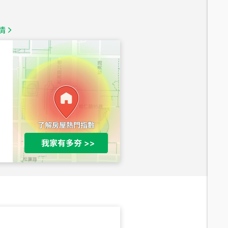
總價
1,350
萬
情
總價
1,020
萬
總價
490
萬
總價
1,808
萬
總價
530
萬
路二段