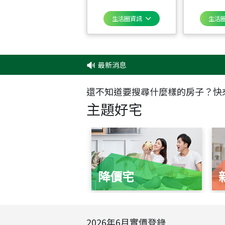
生活圈資訊
生活
最新消息
還不知道要搜尋什麼樣的房子？快
主題好宅
降價宅
2026
年
6
月實價登錄