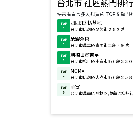
台北市
社區熱門排
快來看看最多人想買的 TOP 5 熱門
四四東村A基地
TOP
1
台北市信義區吳興街２６２號
榮耀鴻禧
TOP
2
台北市萬華區貴陽街二段７９號
劍橋世貿吉星
TOP
3
台北市松山區南京東路五段３３０
MOMA
TOP
4
台北市信義區忠孝東路五段２５８
華宴
TOP
5
台北市萬華區桂林路,萬華區柳州