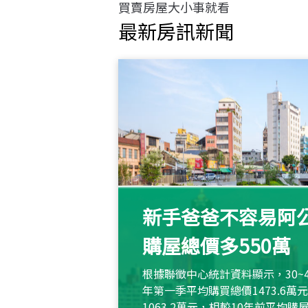
買賣房屋大小事就看
最新房訊新聞
新手爸爸不容易阿公
購屋總價多550萬
根據聯徵中心統計資料顯示，30~
年第一季平均購買總價1473.6
1063.2萬元，相較10年前平均購