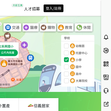
人才招募
登入/註冊
外置產
信義居家