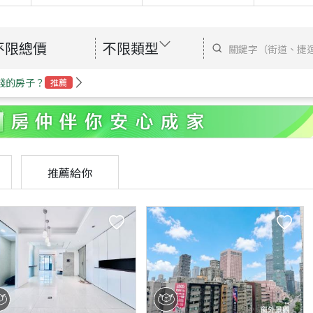
不限總價
不限類型
錢的房子？
推薦
推薦給你