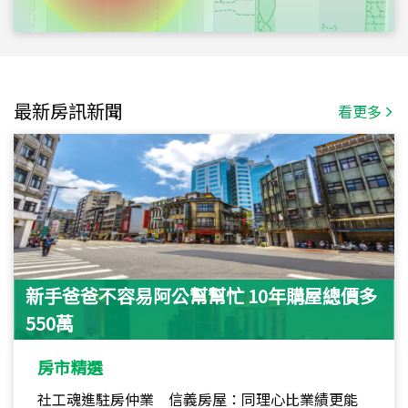
最新房訊新聞
看更多
新手爸爸不容易阿公幫幫忙 10年購屋總價多
550萬
房市精選
社工魂進駐房仲業 信義房屋：同理心比業績更能