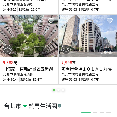
台北市信義區吳興街
台北市信義區信義路四段
建坪
56.5
3房2廳
25.0年
建坪
51.63
3房2廳
0.7年
9,388
7,998
萬
萬
｛傳家｝信義計畫區五房讚
可看屋全坤１０１Ａ１九樓
台北市信義區松德路
台北市信義區信義路四段
建坪
90.44
5房2廳
35.4年
建坪
51.63
3房2廳
0.7年
台北市
熱門生活圈