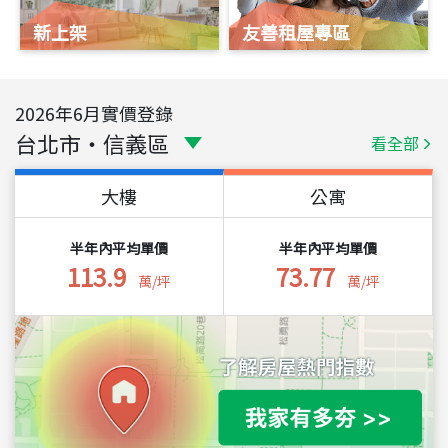
新上架
友善租屋專區
2026
年
6
月實價登錄
台北市
・
信義區
看全部
大樓
公寓
半年內平均單價
半年內平均單價
113.9
73.77
萬/坪
萬/坪