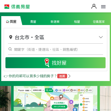
買屋
賣屋
新建案
租屋
信義居家
台北市
・
全區
找好屋
👉 你的月薪可以買多少錢的房子？
推薦