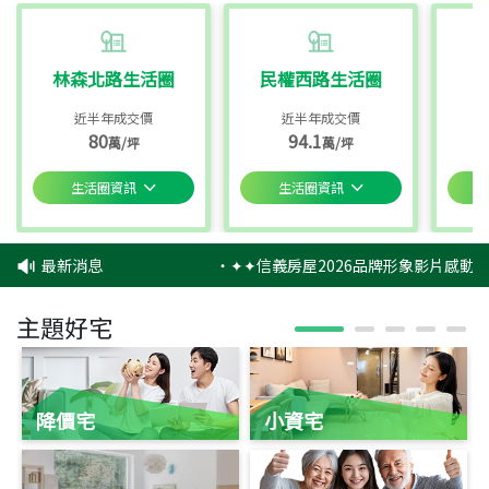
林森北路生活圈
民權西路生活圈
近半年成交價
近半年成交價
80
94.1
萬/坪
萬/坪
生活圈資訊
生活圈資訊
最新消息
‧
✦✦信義房屋2026品牌形象影片感動上
主題好宅
降價宅
小資宅