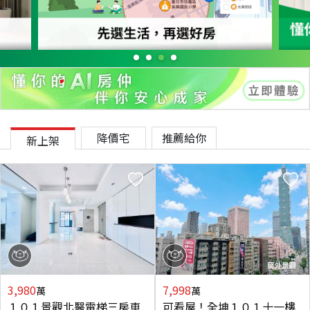
降價宅
推薦給你
新上架
3,980
7,998
萬
萬
１０１景觀北醫電梯三房車
可看屋！全坤１０１十一樓