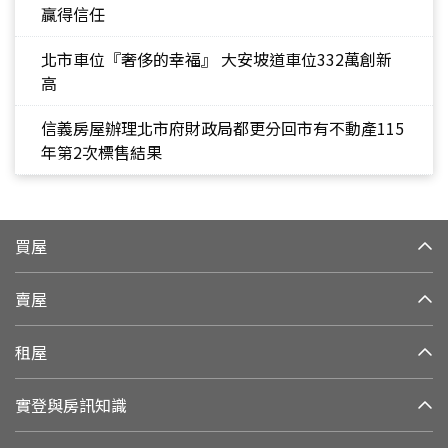
贏得信任
北市車位『奢侈的幸福』 大安坡道車位332萬創新
高
信義房屋辦理北市府財政局都更分回市有不動產115
年第2次標售結果
買屋
賣屋
租屋
實登與房訊知識