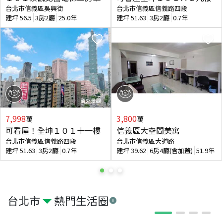
台北市信義區吳興街
台北市信義區信義路四段
建坪
56.5
3房2廳
25.0年
建坪
51.63
3房2廳
0.7年
7,998
3,800
萬
萬
可看屋！全坤１０１十一樓
信義區大空間美寓
台北市信義區信義路四段
台北市信義區大道路
建坪
51.63
3房2廳
0.7年
建坪
39.62
6房4廳(含加蓋)
51.9年
台北市
熱門生活圈