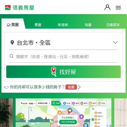
買屋
賣屋
新建案
租屋
信義居家
台北市
・
全區
找好屋
👉 你的月薪可以買多少錢的房子？
推薦