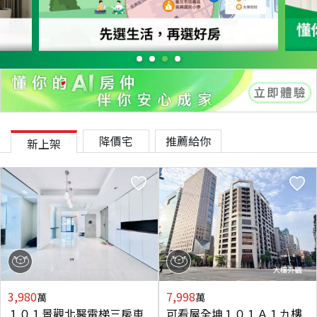
降價宅
推薦給你
新上架
3,980
7,998
萬
萬
１０１景觀北醫電梯三房車
可看屋全坤１０１Ａ１九樓