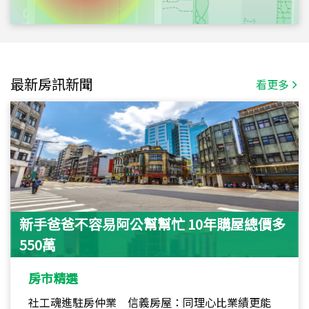
最新房訊新聞
看更多
新手爸爸不容易阿公幫幫忙 10年購屋總價多
550萬
房市精選
社工魂進駐房仲業 信義房屋：同理心比業績更能