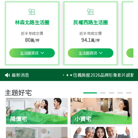
林森北路生活圈
民權西路生活圈
近半年成交價
近半年成交價
80
94.1
萬/坪
萬/坪
生活圈資訊
生活圈資訊
最新消息
‧
✦✦信義房屋2026品牌形象影片感動上
主題好宅
降價宅
小資宅