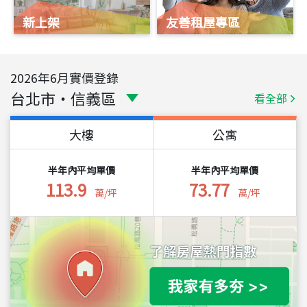
新上架
友善租屋專區
2026
年
6
月實價登錄
台北市
・
信義區
看全部
大樓
公寓
半年內平均單價
半年內平均單價
113.9
73.77
萬/坪
萬/坪