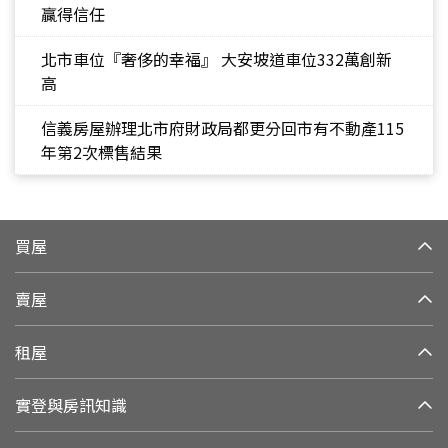
贏得信任
北市車位『奢侈的幸福』 大安坡道車位332萬創新
高
信義房屋辦理北市府財政局都更分回市有不動產115
年第2次標售結果
買屋
賣屋
租屋
實登與房訊知識