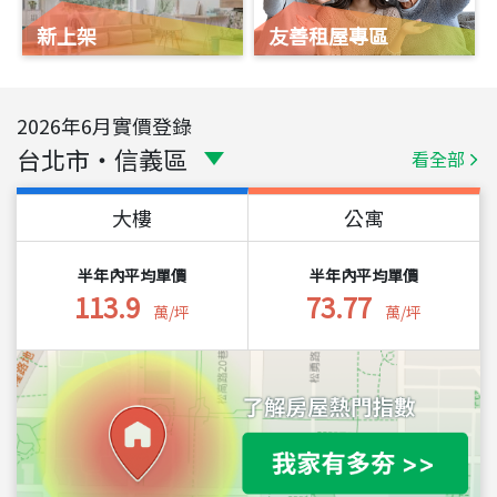
新上架
友善租屋專區
2026
年
6
月實價登錄
台北市
・
信義區
看全部
大樓
公寓
半年內平均單價
半年內平均單價
113.9
73.77
萬/坪
萬/坪