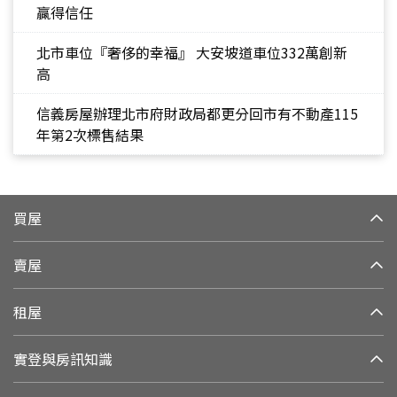
贏得信任
北市車位『奢侈的幸福』 大安坡道車位332萬創新
高
信義房屋辦理北市府財政局都更分回市有不動產115
年第2次標售結果
買屋
賣屋
租屋
實登與房訊知識