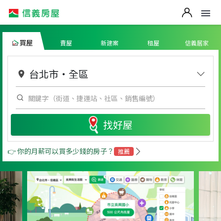
買屋
賣屋
新建案
租屋
信義居家
台北市
・
全區
找好屋
👉 你的月薪可以買多少錢的房子？
推薦