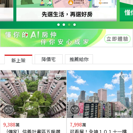
降價宅
推薦給你
新上架
9,388
7,998
萬
萬
｛傳家｝信義計畫區五房讚
可看屋！全坤１０１十一樓