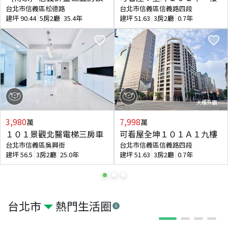
台北市信義區松德路
台北市信義區信義路四段
建坪
90.44
5房2廳
35.4年
建坪
51.63
3房2廳
0.7年
3,980
7,998
萬
萬
１０１景觀北醫電梯三房車
可看屋全坤１０１Ａ１九樓
台北市信義區吳興街
台北市信義區信義路四段
建坪
56.5
3房2廳
25.0年
建坪
51.63
3房2廳
0.7年
台北市
熱門生活圈