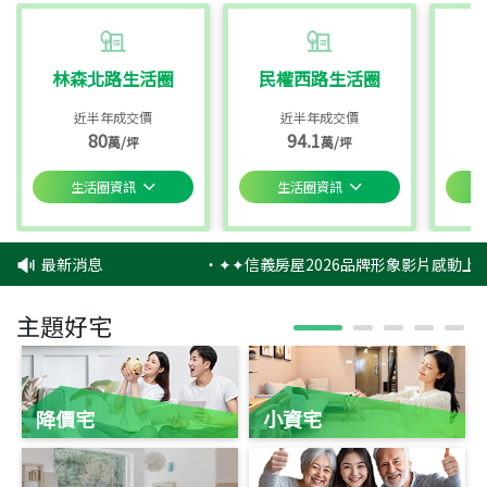
林森北路生活圈
民權西路生活圈
近半年成交價
近半年成交價
80
94.1
萬/坪
萬/坪
生活圈資訊
生活圈資訊
最新消息
‧
✦✦信義房屋2026品牌形象影片感動上映
主題好宅
降價宅
小資宅