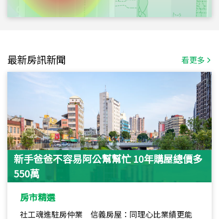
最新房訊新聞
看更多
新手爸爸不容易阿公幫幫忙 10年購屋總價多
550萬
房市精選
社工魂進駐房仲業 信義房屋：同理心比業績更能