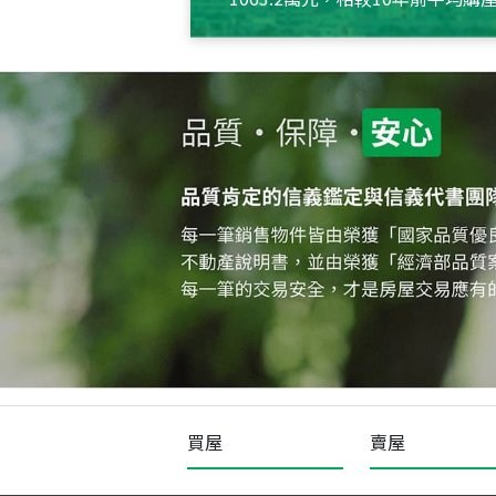
約550萬元，且貸款金額也多
買屋
賣屋