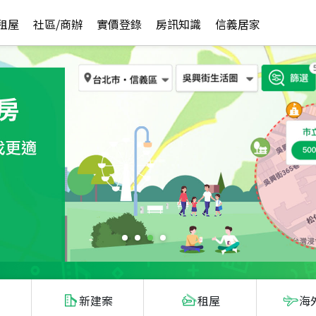
租屋
社區/商辦
實價登錄
房訊知識
信義居家
新建案
租屋
海