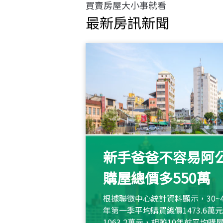
買賣房屋大小事就看
最新房訊新聞
新手爸爸不容易阿公
購屋總價多550萬
根據聯徵中心統計資料顯示，30~
年第一季平均購買總價1473.6
1063.2萬元，相較10年前平均購