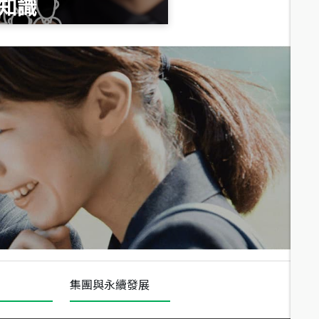
知識
總價
1,020
萬
總價
490
萬
總價
1,808
萬
集團與永續發展