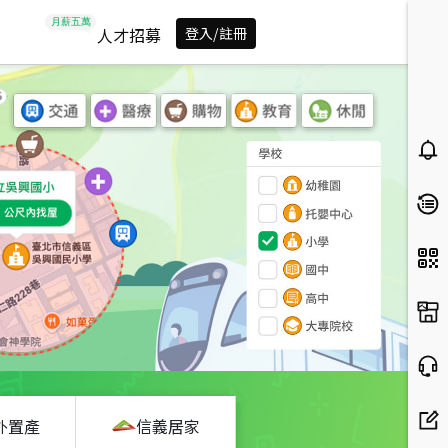
人才招募
登入/註冊
外置產
信義居家