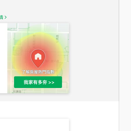
1,350
萬
情
總價
1,020
萬
總價
490
萬
總價
1,808
萬
總價
530
萬
路二段