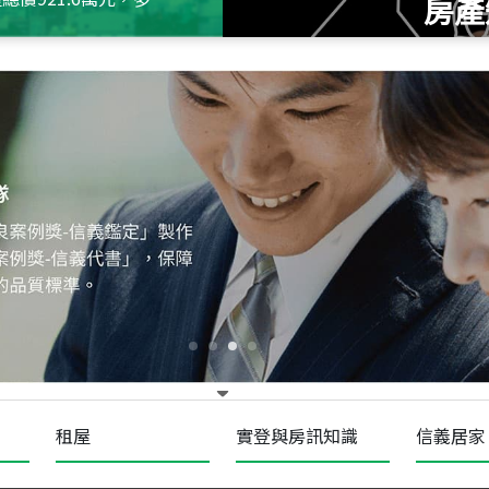
房產
115
年
07
月 成交
十泉十美
台北市北投區光明路
115
年
07
月 成交
四維天廈
新竹市新竹市四維路
115
年
07
月 成交
菁英典藏
新竹市新竹市慈祥路
租屋
實登與房訊知識
信義居家