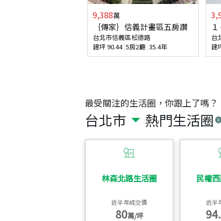
9,388
3,
萬
｛傳家｝信義計畫區五房讚
１
台北市信義區松德路
台
建坪
90.44
5房2廳
35.4年
建
最受關注的生活圈，你跟上了嗎？
台北市
熱門生活圈
林森北路生活圈
民權西
近半年成交價
近半
80
94.
萬/坪