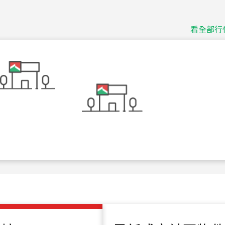
捷豹
台北市中山區長春路
看全部行
115
年
07
月 成交
十泉十美
台北市北投區光明路
115
年
07
月 成交
四維天廈
新竹市新竹市四維路
115
年
07
月 成交
菁英典藏
新竹市新竹市慈祥路
115
年
07
月 成交
長隄
新北市永和區環河西