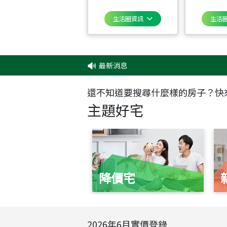
生活圈資訊
生活
最新消息
‧
✦
還不知道要搜尋什麼樣的房子？快
主題好宅
降價宅
2026
年
6
月實價登錄