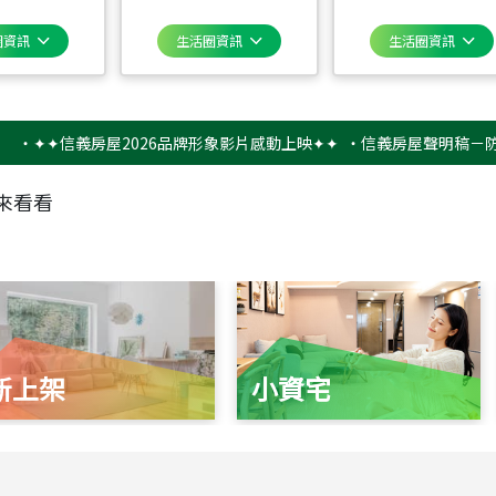
圈資訊
生活圈資訊
生活圈資訊
✦信義房屋2026品牌形象影片感動上映✦✦
‧
信義房屋聲明稿－防詐騙提
來看看
新上架
小資宅
115
年
07
月 成交