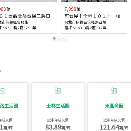
980
7,998
萬
萬
０１景觀北醫電梯三房車
可看屋！全坤１０１十一樓
北市信義區吳興街
台北市信義區信義路四段
坪
56.5
3房2廳
25.0年
建坪
51.63
3房2廳
0.7年
路生活圈
士林生活圈
東區商圈
年成交價
近半年成交價
近半年成交價
1
83.89
121.64
萬/坪
萬/坪
萬/坪