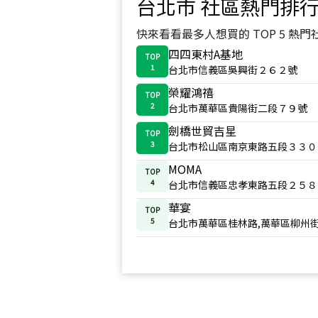
台北市
社區熱門排
快來看看最多人想買的 TOP 5 熱門
四四東村A基地
TOP
1
台北市信義區吳興街２６２號
榮耀鴻禧
TOP
2
台北市萬華區貴陽街二段７９號
劍橋世貿吉星
TOP
3
台北市松山區南京東路五段３３０
MOMA
TOP
4
台北市信義區忠孝東路五段２５８
華宴
TOP
5
台北市萬華區桂林路,萬華區柳州