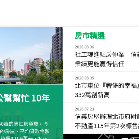
115
年
07
月 成交
菁英典藏
新竹市新竹市慈祥路
房市精選
115
年
07
月 成交
長隄
2026.08.06
新北市永和區環河西
社工魂進駐房仲業 信
業績更能贏得信任
115
年
07
月 成交
央央
2026.08.05
新竹縣竹北市高鐵八
北市車位『奢侈的幸福
115
年
07
月 成交
332萬創新高
幫幫忙 10年
小西華
台北市內湖區康寧路
2026.07.23
信義房屋辦理北市府財
115
年
07
月 成交
40歲的男性房貸族，今
不動產115年第2次標
捷豹
萬元的房屋，平均貸款金額
台北市中山區長春路
屋總價921.6萬元，多出