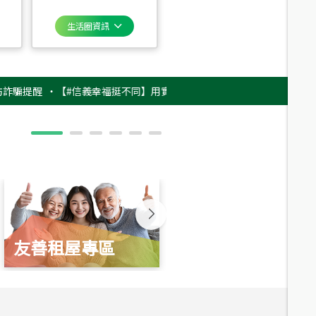
生活圈資訊
醒
‧
【#信義幸福挺不同】用實力，讓升職免抽號碼牌！最新雇主品牌影片上
友善租屋專區
新婚起家厝
總價