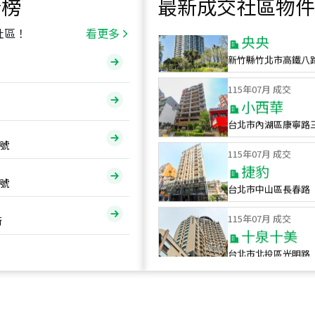
行榜
最新成交社區物件
115
年
07
月 成交
央央
社區！
看更多
新竹縣竹北市高鐵八
115
年
07
月 成交
小西華
台北市內湖區康寧路
115
年
07
月 成交
號
捷豹
台北市中山區長春路
號
115
年
07
月 成交
十泉十美
街
台北市北投區光明路
115
年
07
月 成交
四維天廈
新竹市新竹市四維路