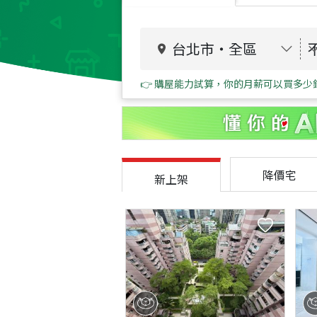
台北市
・
全區
👉 購屋能力試算，你的月薪可以買多少
降價宅
新上架