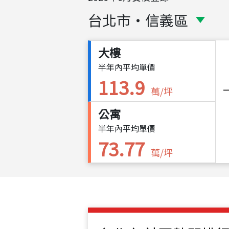
台北市
・
信義區
大樓
半年內平均單價
113.9
萬/坪
公寓
半年內平均單價
73.77
萬/坪