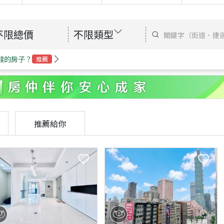
不限總價
不限類型
錢的房子？
推薦
推薦給你