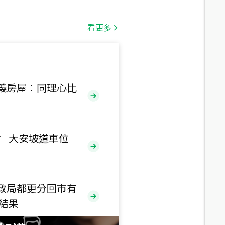
總價
1,808
萬
看更多
總價
530
萬
路二段
義房屋：同理心比
總價
5,800
萬
路
』 大安坡道車位
總價
1,938
萬
三段
政局都更分回市有
總價
售結果
1,350
萬