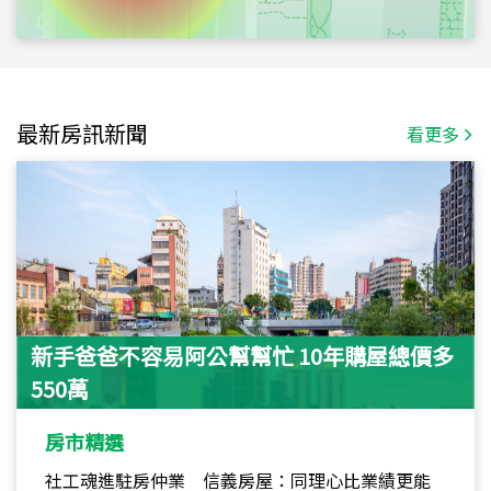
最新房訊新聞
看更多
新手爸爸不容易阿公幫幫忙 10年購屋總價多
550萬
房市精選
社工魂進駐房仲業 信義房屋：同理心比業績更能