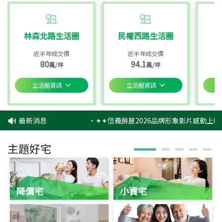
林森北路生活圈
民權西路生活圈
近半年成交價
近半年成交價
80
94.1
萬/坪
萬/坪
生活圈資訊
生活圈資訊
最新消息
‧
✦✦信義房屋2026品牌形象影片感動上映
主題好宅
降價宅
小資宅