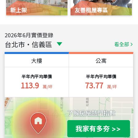
新上架
友善租屋專區
2026
年
6
月實價登錄
台北市
・
信義區
看全部
大樓
公寓
半年內平均單價
半年內平均單價
113.9
73.77
萬/坪
萬/坪