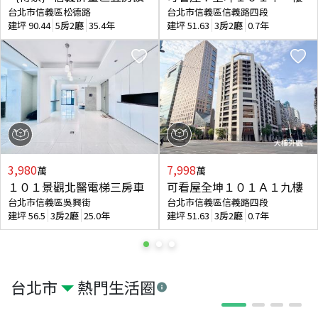
台北市信義區松德路
台北市信義區信義路四段
建坪
90.44
5房2廳
35.4年
建坪
51.63
3房2廳
0.7年
3,980
7,998
萬
萬
１０１景觀北醫電梯三房車
可看屋全坤１０１Ａ１九樓
台北市信義區吳興街
台北市信義區信義路四段
建坪
56.5
3房2廳
25.0年
建坪
51.63
3房2廳
0.7年
台北市
熱門生活圈