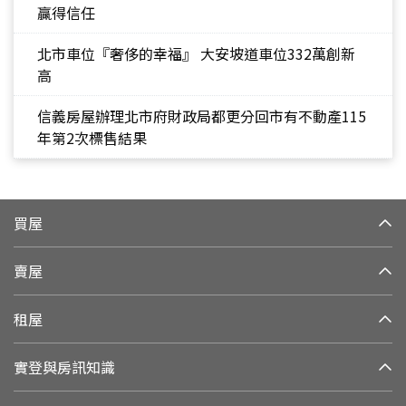
贏得信任
北市車位『奢侈的幸福』 大安坡道車位332萬創新
高
信義房屋辦理北市府財政局都更分回市有不動產115
年第2次標售結果
買屋
賣屋
租屋
實登與房訊知識