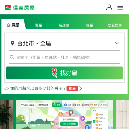
買屋
賣屋
新建案
租屋
信義居家
台北市
・
全區
找好屋
👉 你的月薪可以買多少錢的房子？
推薦