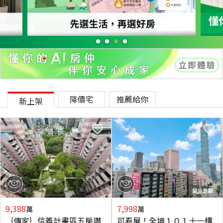
降價宅
推薦給你
新上架
9,388
7,998
萬
萬
｛傳家｝信義計畫區五房讚
可看屋！全坤１０１十一樓