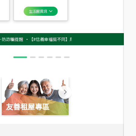
生活圈資訊
提醒
‧
【#信義幸福挺不同】用實力，讓升職免抽號碼牌！最新雇主品牌影片
友善租屋專區
新婚起家厝
總價