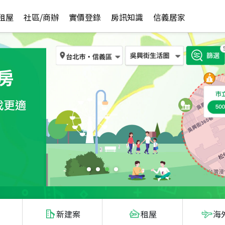
租屋
社區/商辦
實價登錄
房訊知識
信義居家
新建案
租屋
海