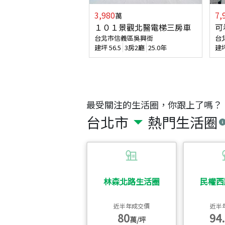
3,980
7,
萬
１０１景觀北醫電梯三房車
可
台北市信義區吳興街
台
建坪
56.5
3房2廳
25.0年
建
最受關注的生活圈，你跟上了嗎？
台北市
熱門生活圈
林森北路生活圈
民權西
近半年成交價
近半
80
94.
萬/坪