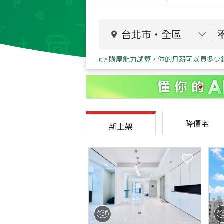
台北市
・
全區
👉 購屋能力試算，你的月薪可以買多少
降價宅
新上架