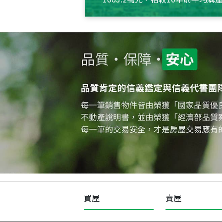
約550萬元，且貸款金額也多
買屋
賣屋