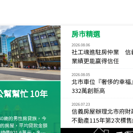
115
年
07
月 成交
菁英典藏
新竹市新竹市慈祥路
房市精選
115
年
07
月 成交
長隄
2026.08.06
新北市永和區環河西
社工魂進駐房仲業 信
業績更能贏得信任
115
年
07
月 成交
央央
2026.08.05
新竹縣竹北市高鐵八
北市車位『奢侈的幸福
115
年
07
月 成交
332萬創新高
幫幫忙 10年
小西華
台北市內湖區康寧路
2026.07.23
信義房屋辦理北市府財
115
年
07
月 成交
40歲的男性房貸族，今
不動產115年第2次標
捷豹
萬元的房屋，平均貸款金額
台北市中山區長春路
屋總價921.6萬元，多出