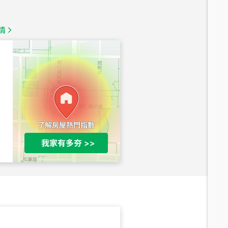
1,350
萬
情
總價
1,020
萬
總價
490
萬
總價
1,808
萬
總價
530
萬
路二段