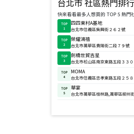
台北市
社區熱門排
快來看看最多人想買的 TOP 5 熱門
四四東村A基地
TOP
1
台北市信義區吳興街２６２號
榮耀鴻禧
TOP
2
台北市萬華區貴陽街二段７９號
劍橋世貿吉星
TOP
3
台北市松山區南京東路五段３３０
MOMA
TOP
4
台北市信義區忠孝東路五段２５８
華宴
TOP
5
台北市萬華區桂林路,萬華區柳州