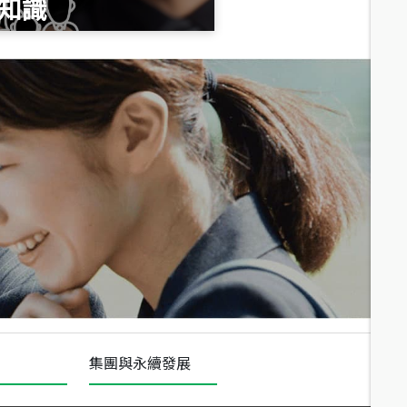
知識
總價
1,020
萬
總價
490
萬
總價
1,808
萬
集團與永續發展