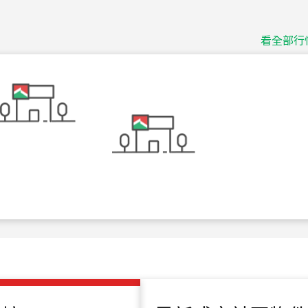
捷豹
台北市中山區長春路
看全部行
115
年
07
月 成交
十泉十美
台北市北投區光明路
115
年
07
月 成交
四維天廈
新竹市新竹市四維路
115
年
07
月 成交
菁英典藏
新竹市新竹市慈祥路
115
年
07
月 成交
長隄
新北市永和區環河西