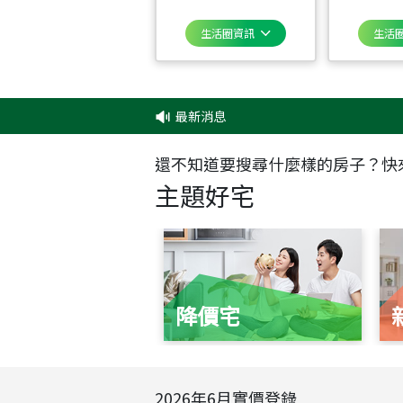
生活圈資訊
生活
最新消息
‧
還不知道要搜尋什麼樣的房子？快
主題好宅
降價宅
2026
年
6
月實價登錄