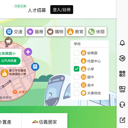
人才招募
登入/註冊
外置產
信義居家