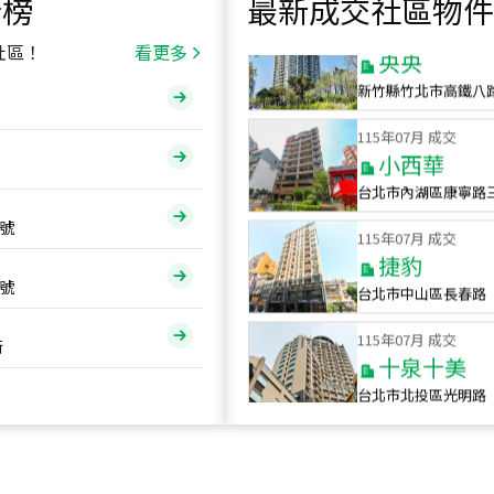
行榜
最新成交社區物件
115
年
07
月 成交
央央
社區！
看更多
新竹縣竹北市高鐵八
115
年
07
月 成交
小西華
台北市內湖區康寧路
115
年
07
月 成交
號
捷豹
台北市中山區長春路
號
115
年
07
月 成交
十泉十美
街
台北市北投區光明路
115
年
07
月 成交
四維天廈
新竹市新竹市四維路