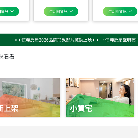
圈資訊
生活圈資訊
生活圈資訊
✦✦信義房屋2026品牌形象影片感動上映✦✦
‧
信義房屋聲明稿－防詐騙
來看看
新上架
小資宅
115
年
07
月 成交