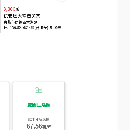
3,800
2,088
萬
萬
信義區大空間美寓
博愛精妝成家易
台北市信義區大道路
台北市信義區虎林街
建坪
39.62
6房4廳(含加蓋)
51.9年
建坪
20.47
3房2廳
56.4年
雙園生活圈
近半年成交價
67.56
萬/坪