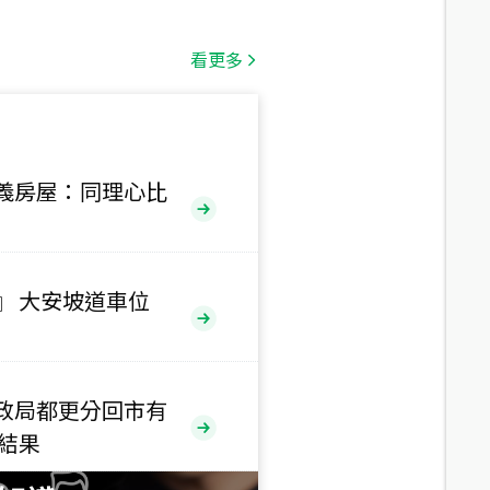
總價
1,808
萬
看更多
總價
530
萬
路二段
義房屋：同理心比
總價
5,800
萬
路
』 大安坡道車位
總價
1,938
萬
三段
政局都更分回市有
總價
售結果
1,350
萬