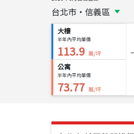
台北市
・
信義區
大樓
半年內平均單價
113.9
萬/坪
公寓
半年內平均單價
73.77
萬/坪