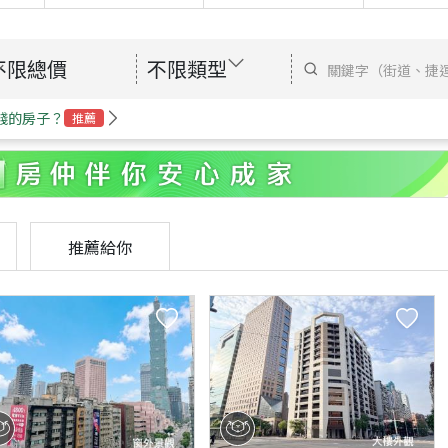
不限總價
不限類型
錢的房子？
推薦
推薦給你