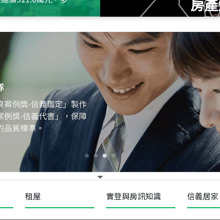
房產
115
年
07
月 成交
十泉十美
台北市北投區光明路
115
年
07
月 成交
四維天廈
新竹市新竹市四維路
115
年
07
月 成交
菁英典藏
新竹市新竹市慈祥路
租屋
實登與房訊知識
信義居家