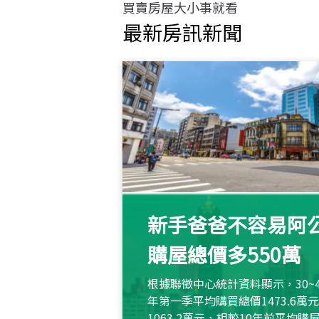
買賣房屋大小事就看
最新房訊新聞
新手爸爸不容易阿公
購屋總價多550萬
根據聯徵中心統計資料顯示，30~
年第一季平均購買總價1473.6
1063.2萬元，相較10年前平均購