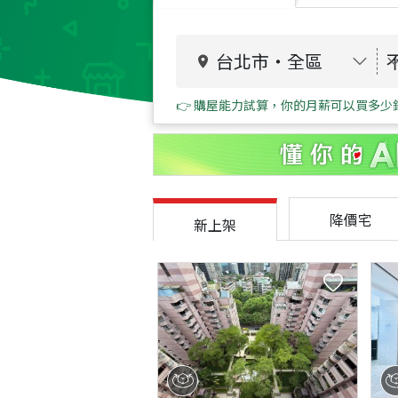
台北市
・
全區
👉 購屋能力試算，你的月薪可以買多少
降價宅
新上架