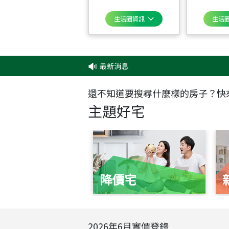
生活圈資訊
生活
最新消息
‧
還不知道要搜尋什麼樣的房子？快
主題好宅
降價宅
2026
年
6
月實價登錄