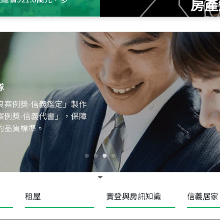
房產
115
年
07
月 成交
十泉十美
台北市北投區光明路
115
年
07
月 成交
四維天廈
新竹市新竹市四維路
115
年
07
月 成交
菁英典藏
新竹市新竹市慈祥路
租屋
實登與房訊知識
信義居家