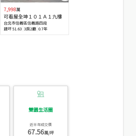
7,998
3,800
萬
萬
可看屋全坤１０１Ａ１九樓
信義區大空間美寓
台北市信義區信義路四段
台北市信義區大道路
建坪
51.63
3房2廳
0.7年
建坪
39.62
6房4廳(含加蓋)
51.9
雙園生活圈
近半年成交價
67.56
萬/坪