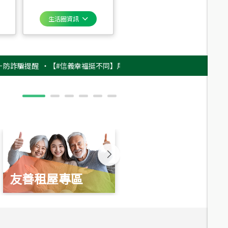
生活圈資訊
提醒
‧
【#信義幸福挺不同】用實力，讓升職免抽號碼牌！最新雇主品牌影片
友善租屋專區
新婚起家厝
總價