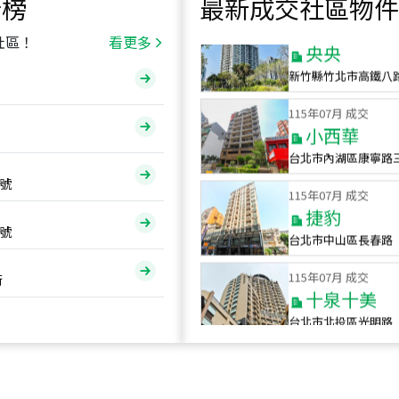
行榜
最新成交社區物件
115
年
07
月 成交
央央
社區！
看更多
新竹縣竹北市高鐵八
115
年
07
月 成交
小西華
台北市內湖區康寧路
115
年
07
月 成交
號
捷豹
台北市中山區長春路
號
115
年
07
月 成交
十泉十美
街
台北市北投區光明路
115
年
07
月 成交
四維天廈
新竹市新竹市四維路