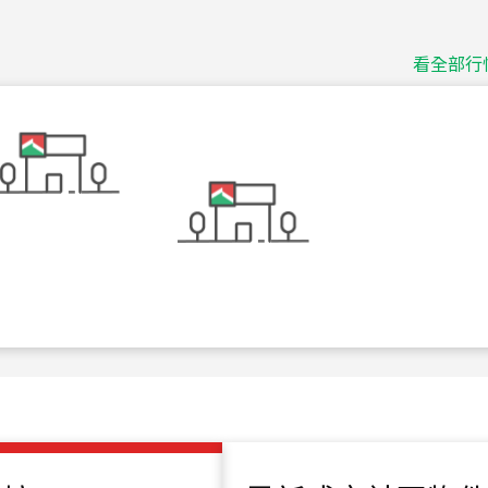
捷豹
台北市中山區長春路
看全部行
115
年
07
月 成交
十泉十美
台北市北投區光明路
115
年
07
月 成交
四維天廈
新竹市新竹市四維路
115
年
07
月 成交
菁英典藏
新竹市新竹市慈祥路
115
年
07
月 成交
長隄
新北市永和區環河西