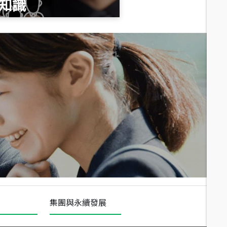
知識
總價
1,020
萬
總價
490
萬
總價
1,808
萬
集團與永續發展