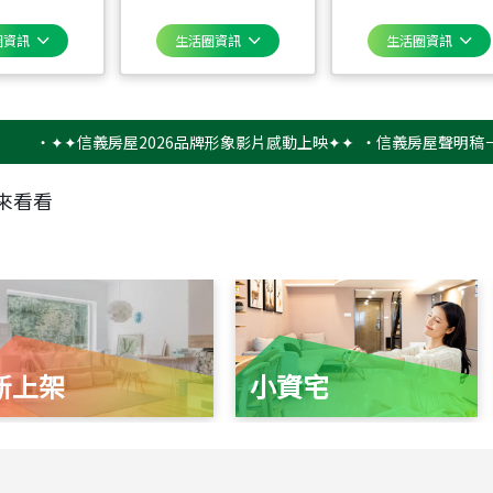
圈資訊
生活圈資訊
生活圈資訊
✦✦信義房屋2026品牌形象影片感動上映✦✦
‧
信義房屋聲明稿－防詐騙
來看看
新上架
小資宅
115
年
07
月 成交