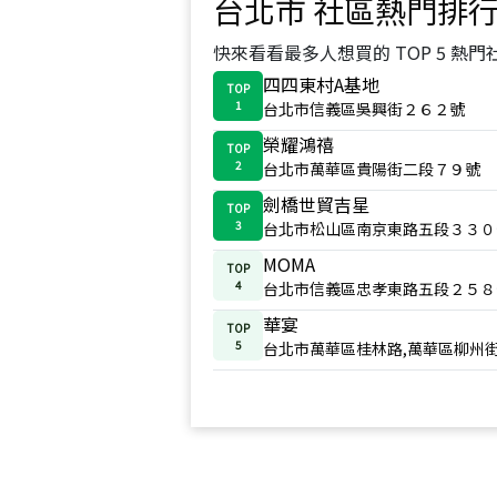
台北市
社區熱門排
快來看看最多人想買的 TOP 5 熱門
四四東村A基地
TOP
1
台北市信義區吳興街２６２號
榮耀鴻禧
TOP
2
台北市萬華區貴陽街二段７９號
劍橋世貿吉星
TOP
3
台北市松山區南京東路五段３３０
MOMA
TOP
4
台北市信義區忠孝東路五段２５８
華宴
TOP
5
台北市萬華區桂林路,萬華區柳州