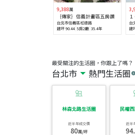
9,388
3,
萬
｛傳家｝信義計畫區五房讚
１
台北市信義區松德路
台
建坪
90.44
5房2廳
35.4年
建
最受關注的生活圈，你跟上了嗎？
台北市
熱門生活圈
林森北路生活圈
民權西
近半年成交價
近半
80
94.
萬/坪