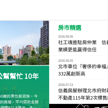
115
年
07
月 成交
菁英典藏
新竹市新竹市慈祥路
房市精選
115
年
07
月 成交
長隄
2026.08.06
新北市永和區環河西
社工魂進駐房仲業 信
業績更能贏得信任
115
年
07
月 成交
央央
2026.08.05
新竹縣竹北市高鐵八
北市車位『奢侈的幸福
115
年
07
月 成交
332萬創新高
幫幫忙 10年
小西華
台北市內湖區康寧路
2026.07.23
信義房屋辦理北市府財
115
年
07
月 成交
40歲的男性房貸族，今
不動產115年第2次標
捷豹
萬元的房屋，平均貸款金額
台北市中山區長春路
屋總價921.6萬元，多出