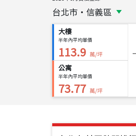
台北市
・
信義區
大樓
半年內平均單價
113.9
萬/坪
公寓
半年內平均單價
73.77
萬/坪