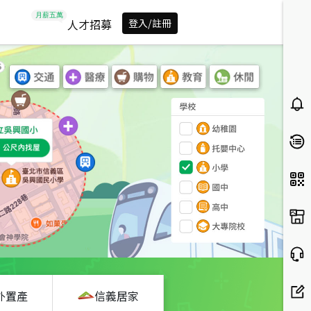
人才招募
登入/註冊
外置產
信義居家