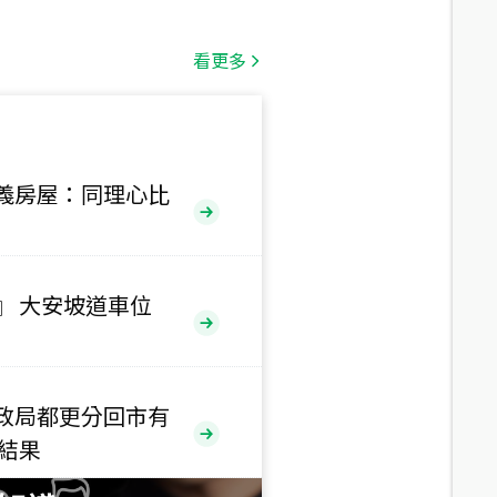
總價
1,808
萬
看更多
總價
530
萬
路二段
義房屋：同理心比
總價
5,800
萬
路
』 大安坡道車位
總價
1,938
萬
三段
政局都更分回市有
總價
售結果
1,350
萬