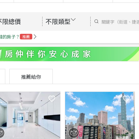
不限總價
不限類型
錢的房子？
推薦
推薦給你