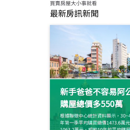
買賣房屋大小事就看
最新房訊新聞
新手爸爸不容易阿公
購屋總價多550萬
根據聯徵中心統計資料顯示，30~
年第一季平均購買總價1473.6
1063.2萬元，相較10年前平均購