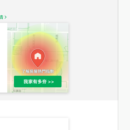
1,350
萬
情
總價
1,020
萬
總價
490
萬
總價
1,808
萬
總價
530
萬
路二段