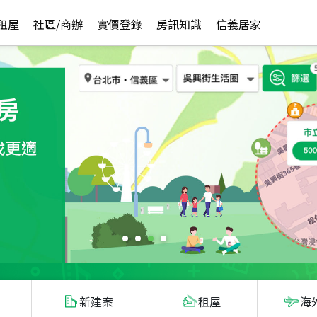
租屋
社區/商辦
實價登錄
房訊知識
信義居家
新建案
租屋
海