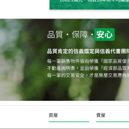
約550萬元，且貸款金額也多
買屋
賣屋