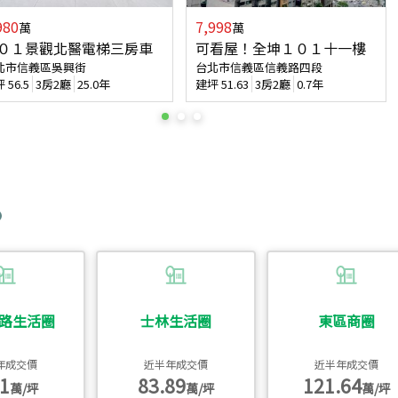
980
7,998
萬
萬
０１景觀北醫電梯三房車
可看屋！全坤１０１十一樓
北市信義區吳興街
台北市信義區信義路四段
坪
56.5
3房2廳
25.0年
建坪
51.63
3房2廳
0.7年
路生活圈
士林生活圈
東區商圈
年成交價
近半年成交價
近半年成交價
1
83.89
121.64
萬/坪
萬/坪
萬/坪