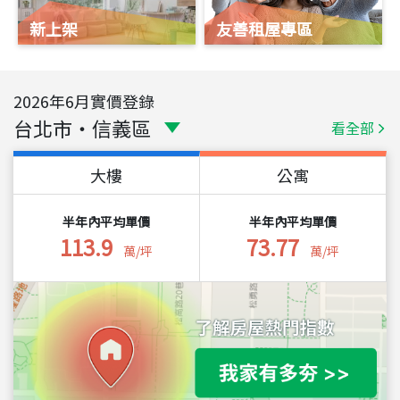
新上架
友善租屋專區
2026
年
6
月實價登錄
台北市
・
信義區
看全部
大樓
公寓
半年內平均單價
半年內平均單價
113.9
73.77
萬/坪
萬/坪