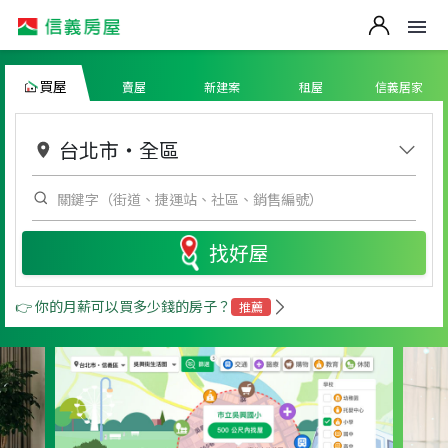
買屋
賣屋
新建案
租屋
信義居家
台北市
・
全區
找好屋
👉 你的月薪可以買多少錢的房子？
推薦