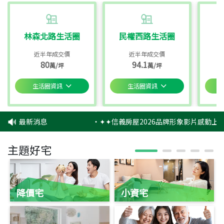
林森北路生活圈
民權西路生活圈
近半年成交價
近半年成交價
80
94.1
萬/坪
萬/坪
生活圈資訊
生活圈資訊
最新消息
‧
✦✦信義房屋2026品牌形象影片感動上映
主題好宅
降價宅
小資宅