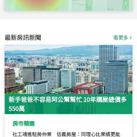
最新房訊新聞
看更多
新手爸爸不容易阿公幫幫忙 10年購屋總價多
550萬
房市精選
社工魂進駐房仲業 信義房屋：同理心比業績更能