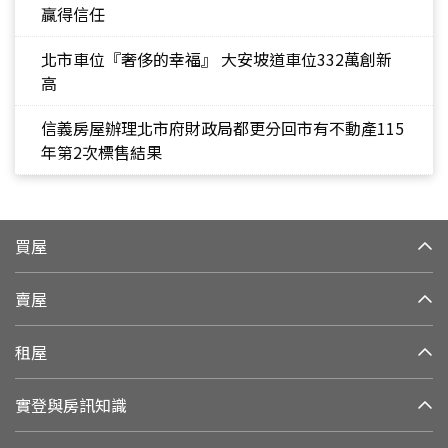
贏得信任
北市車位『奢侈的幸福』 大安坡道車位332萬創新
高
信義房屋辦理北市府財政局都更分回市有不動產115
年第2次標售結果
買屋
賣屋
租屋
實登與房訊知識