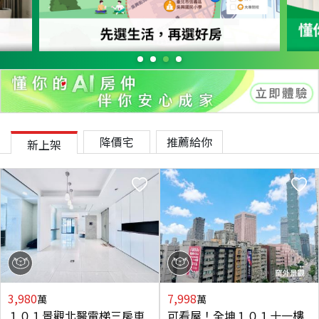
降價宅
推薦給你
新上架
3,980
7,998
萬
萬
１０１景觀北醫電梯三房車
可看屋！全坤１０１十一樓