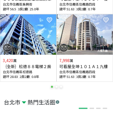
台北市信義區吳興街
台北市信義區信義路四段
建坪
56.5
3房2廳
25.0年
建坪
51.63
3房2廳
0.7年
3,420
7,998
萬
萬
｛全新｝松德８８電梯２房
可看屋全坤１０１Ａ１九樓
台北市信義區松德路
台北市信義區信義路四段
建坪
28.83
2房2廳
0.8年
建坪
51.63
3房2廳
0.7年
台北市
熱門生活圈