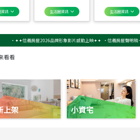
圈資訊
生活圈資訊
生活圈資訊
✦✦信義房屋2026品牌形象影片感動上映✦✦
‧
信義房屋聲明稿－防詐騙
來看看
新上架
小資宅