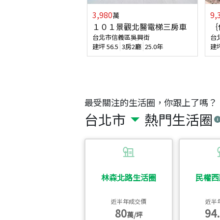
3,980
9,
萬
１０１景觀北醫電梯三房車
｛
台北市信義區吳興街
台
建坪
56.5
3房2廳
25.0年
建
最受關注的生活圈，你跟上了嗎？
台北市
熱門生活圈
林森北路生活圈
民權西
近半年成交價
近半
80
94.
萬/坪