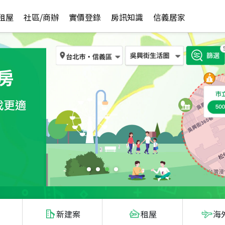
租屋
社區/商辦
實價登錄
房訊知識
信義居家
新建案
租屋
海