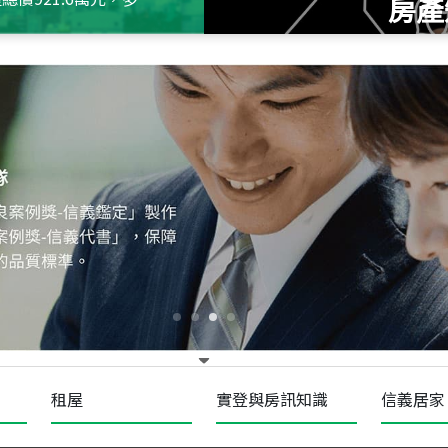
房產
115
年
07
月 成交
十泉十美
台北市北投區光明路
115
年
07
月 成交
四維天廈
新竹市新竹市四維路
115
年
07
月 成交
菁英典藏
新竹市新竹市慈祥路
租屋
實登與房訊知識
信義居家