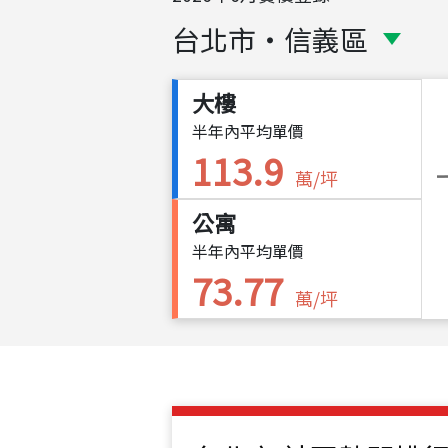
台北市
・
信義區
大樓
半年內平均單價
113.9
萬/坪
公寓
半年內平均單價
73.77
萬/坪