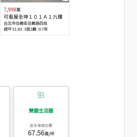
7,998
3,800
萬
萬
可看屋全坤１０１Ａ１九樓
信義區大空間美寓
台北市信義區信義路四段
台北市信義區大道路
建坪
51.63
3房2廳
0.7年
建坪
39.62
6房4廳(含加蓋)
51.9
雙園生活圈
近半年成交價
67.56
萬/坪