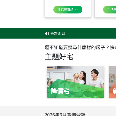
生活圈資訊
生活
最新消息
‧
還不知道要搜尋什麼樣的房子？快
主題好宅
降價宅
2026
年
6
月實價登錄