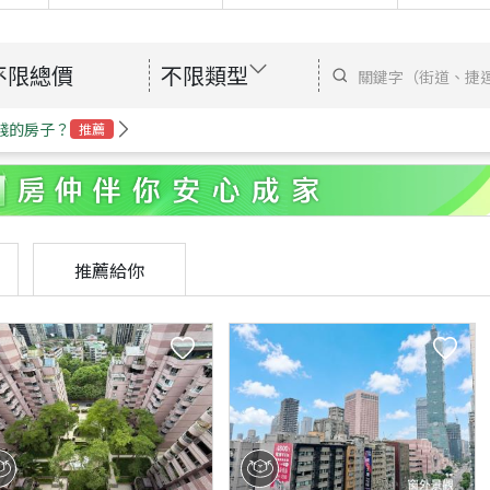
不限總價
不限類型
錢的房子？
推薦
推薦給你