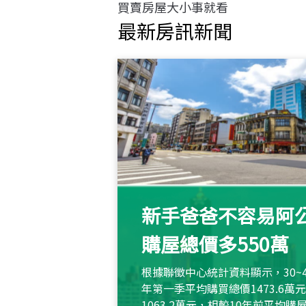
買賣房屋大小事就看
最新房訊新聞
新手爸爸不容易阿公
購屋總價多550萬
根據聯徵中心統計資料顯示，30~
年第一季平均購買總價1473.6
1063.2萬元，相較10年前平均購