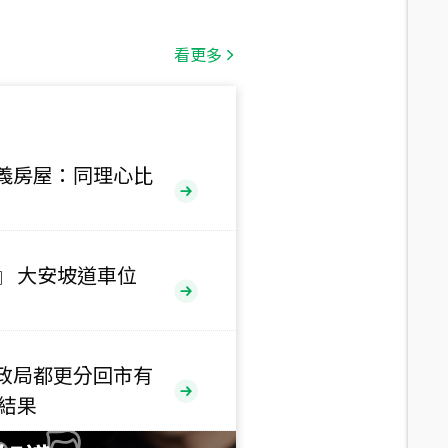
總價
1,808
萬
看更多
總價
530
萬
路二段
義房屋：同理心比
總價
5,800
萬
路
』 大安坡道車位
總價
1,938
萬
三段
政局都更分回市有
總價
售結果
1,350
萬