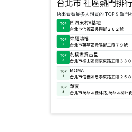
台北市
社區熱門排
快來看看最多人想買的 TOP 5 熱門
四四東村A基地
TOP
1
台北市信義區吳興街２６２號
榮耀鴻禧
TOP
2
台北市萬華區貴陽街二段７９號
劍橋世貿吉星
TOP
3
台北市松山區南京東路五段３３０
MOMA
TOP
4
台北市信義區忠孝東路五段２５８
華宴
TOP
5
台北市萬華區桂林路,萬華區柳州