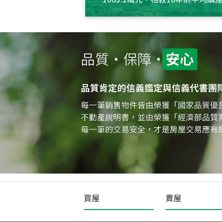
約550萬元，且貸款金額也多
買屋
賣屋