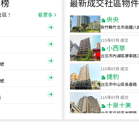
行榜
最新成交社區物件
115
年
07
月 成交
央央
社區！
看更多
新竹縣竹北市高鐵八
115
年
07
月 成交
小西華
台北市內湖區康寧路
115
年
07
月 成交
號
捷豹
台北市中山區長春路
號
115
年
07
月 成交
十泉十美
街
台北市北投區光明路
115
年
07
月 成交
四維天廈
新竹市新竹市四維路