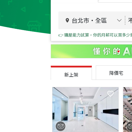
台北市
・
全區
👉 購屋能力試算，你的月薪可以買多少
降價宅
新上架