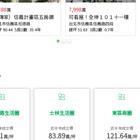
388
7,998
萬
萬
傳家｝信義計畫區五房讚
可看屋！全坤１０１十一樓
北市信義區松德路
台北市信義區信義路四段
坪
90.44
5房2廳
35.4年
建坪
51.63
3房2廳
0.7年
路生活圈
士林生活圈
東區商圈
年成交價
近半年成交價
近半年成交價
1
83.89
121.64
萬/坪
萬/坪
萬/坪