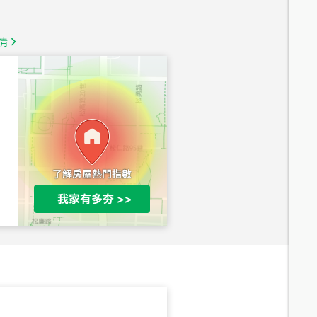
總價
1,350
萬
情
總價
1,020
萬
總價
490
萬
總價
1,808
萬
總價
530
萬
路二段