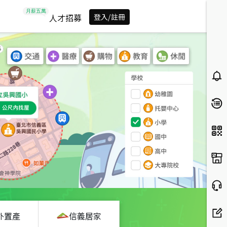
人才招募
登入/註冊
外置產
信義居家