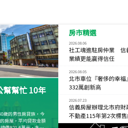
115
年
07
月 成交
菁英典藏
新竹市新竹市慈祥路
房市精選
115
年
07
月 成交
長隄
2026.08.06
新北市永和區環河西
社工魂進駐房仲業 信
業績更能贏得信任
115
年
07
月 成交
央央
2026.08.05
新竹縣竹北市高鐵八
北市車位『奢侈的幸福
332萬創新高
115
年
07
月 成交
幫幫忙 10年
小西華
2026.07.23
台北市內湖區康寧路
信義房屋辦理北市府財
115
年
07
月 成交
40歲的男性房貸族，今
不動產115年第2次標
捷豹
萬元的房屋，平均貸款金額
台北市中山區長春路
屋總價921.6萬元，多出