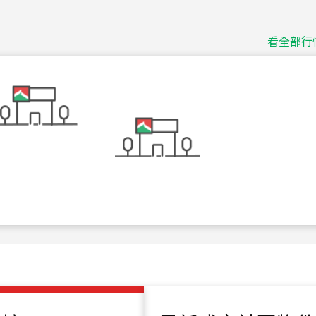
115
年
07
月 成交
捷豹
台北市中山區長春路
看全部行
115
年
07
月 成交
十泉十美
台北市北投區光明路
115
年
07
月 成交
四維天廈
新竹市新竹市四維路
115
年
07
月 成交
菁英典藏
新竹市新竹市慈祥路
115
年
07
月 成交
長隄
新北市永和區環河西