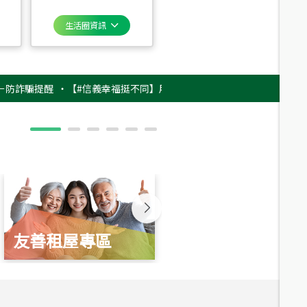
生活圈資訊
提醒
‧
【#信義幸福挺不同】用實力，讓升職免抽號碼牌！最新雇主品牌影片
友善租屋專區
新婚起家厝