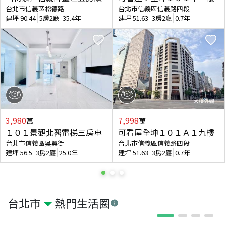
台北市信義區松德路
台北市信義區信義路四段
建坪
90.44
5房2廳
35.4年
建坪
51.63
3房2廳
0.7年
3,980
7,998
萬
萬
１０１景觀北醫電梯三房車
可看屋全坤１０１Ａ１九樓
台北市信義區吳興街
台北市信義區信義路四段
建坪
56.5
3房2廳
25.0年
建坪
51.63
3房2廳
0.7年
台北市
熱門生活圈