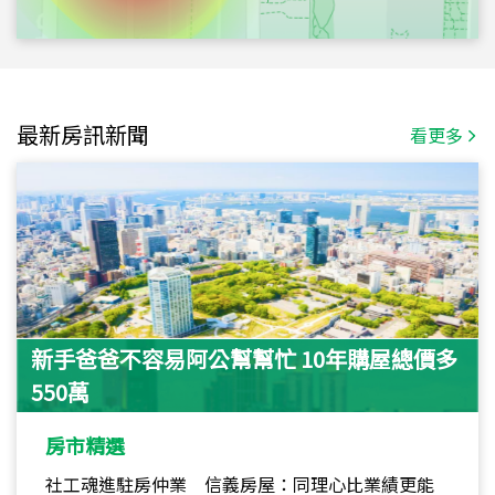
最新房訊新聞
看更多
新手爸爸不容易阿公幫幫忙 10年購屋總價多
550萬
房市精選
社工魂進駐房仲業 信義房屋：同理心比業績更能