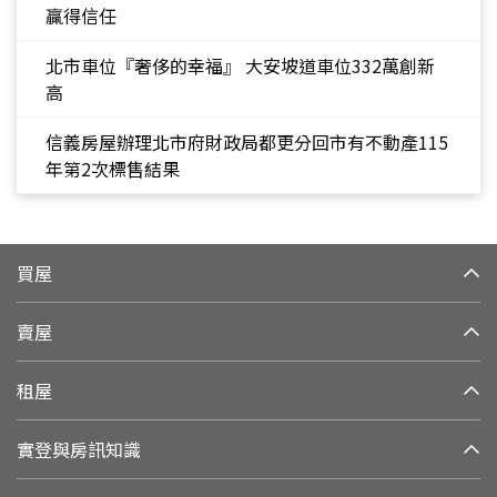
贏得信任
北市車位『奢侈的幸福』 大安坡道車位332萬創新
高
信義房屋辦理北市府財政局都更分回市有不動產115
年第2次標售結果
買屋
賣屋
租屋
實登與房訊知識