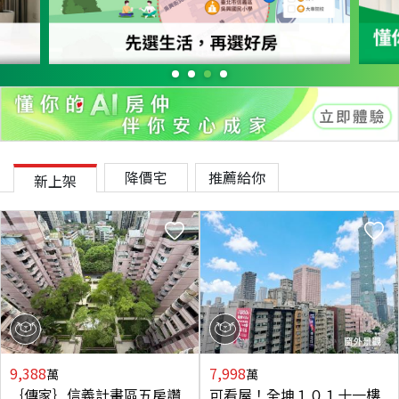
降價宅
推薦給你
新上架
9,388
7,998
萬
萬
｛傳家｝信義計畫區五房讚
可看屋！全坤１０１十一樓