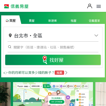
買屋
賣屋
新建案
租屋
信義居家
台北市
・
全區
找好屋
👉 你的月薪可以買多少錢的房子？
推薦