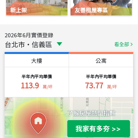
新上架
友善租屋專區
2026
年
6
月實價登錄
台北市
・
信義區
看全部
大樓
公寓
半年內平均單價
半年內平均單價
113.9
73.77
萬/坪
萬/坪