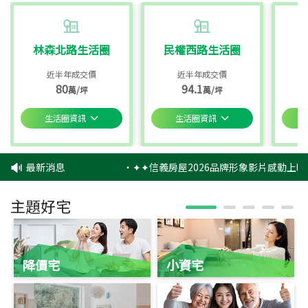
林森北路生活圈
民權西路生活圈
近半年成交價
近半年成交價
80
94.1
萬/坪
萬/坪
生活圈資訊
生活圈資訊
最新消息
‧
✦✦信義房屋2026品牌形象影片感動上映
主題好宅
降價宅
小資宅